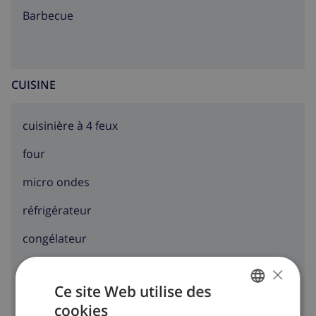
barbecue
CUISINE
cuisinière à 4 feux
four
micro ondes
réfrigérateur
congélateur
toaster
×
Ce site Web utilise des
lave-vaisselle
cookies
FRENCH