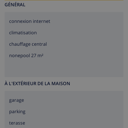
Sur la plage de sable large, beaucoups de sports
GÉNÉRAL
nautiques sont possibles. La bonne accessiblité de
Lloret de Mar et beaucoup d’activités comme les
connexion internet
terrains de golf, parc d’eau, dolfinarium, manèges et
des complexes sportifs garantissent des vacances
climatisation
agréables.
chauffage central
nonepool 27 m²
À L'EXTÉRIEUR DE LA MAISON
garage
parking
terasse