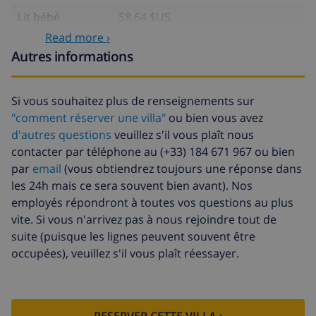
Lit bébé
58,64 $US
Read more ›
Draps
17,59 $US par personne
Autres informations
supplémentaires
Serviettes
8,80 $US par personne
supplémentaires
Si vous souhaitez plus de renseignements sur
"comment réserver une villa"
ou bien vous avez
Départ tardif
113,75 $US
d'autres questions
veuillez s'il vous plaît nous
Nettoyage
basée sur consommation
contacter par téléphone au (+33) 184 671 967 ou bien
supplémentaire
énergétique (52,77 $US/HOUR)
par
email
(vous obtiendrez toujours une réponse dans
les 24h mais ce sera souvent bien avant). Nos
Fonds
4.80% du montant total
d'annulation:
employés répondront à toutes vos questions au plus
vite. Si vous n'arrivez pas à nous rejoindre tout de
suite (puisque les lignes peuvent souvent être
occupées), veuillez s'il vous plaît réessayer.
RESERVER CETTE VILLA ›