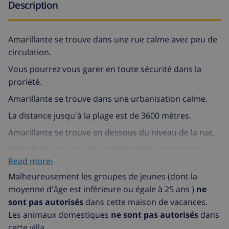
Description
Amarillante se trouve dans une rue calme avec peu de
circulation.
Vous pourrez vous garer en toute sécurité dans la
proriété.
Amarillante se trouve dans une urbanisation calme.
La distance jusqu'à la plage est de 3600 mètres.
Amarillante se trouve en dessous du niveau de la rue.
Amarillante est une villa indépendante avec piscine
Read more›
privée.
Malheureusement les groupes de jeunes (dont la
Entrée: vous trouverez la:
moyenne d'âge est inférieure ou égale à 25 ans )
ne
salle de séjour
sont pas autorisés
dans cette maison de vacances.
Les animaux domestiques
ne sont pas autorisés
dans
cuisine
cette villa.