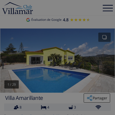
4.8
★★★★★
★★★★★
Évaluation de Google
1
/
29
Villa Amarillante
Partager
8
4
3