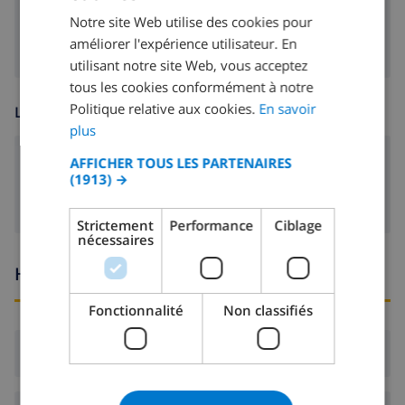
machine à laver
Notre site Web utilise des cookies pour
DUTCH
améliorer l'expérience utilisateur. En
FRENCH
utilisant notre site Web, vous acceptez
tous les cookies conformément à notre
SPANISH
Politique relative aux cookies.
En savoir
LOISIR
GERMAN
plus
CATALAN
AFFICHER TOUS LES PARTENAIRES
Télévision satellite
(1913) →
ITALIAN
DANISH
Strictement
Performance
Ciblage
nécessaires
NORWEGIAN
Heures d'arrivée et de départ
Fonctionnalité
Non classifiés
Arrivée:
De 16:00 avant 20:00