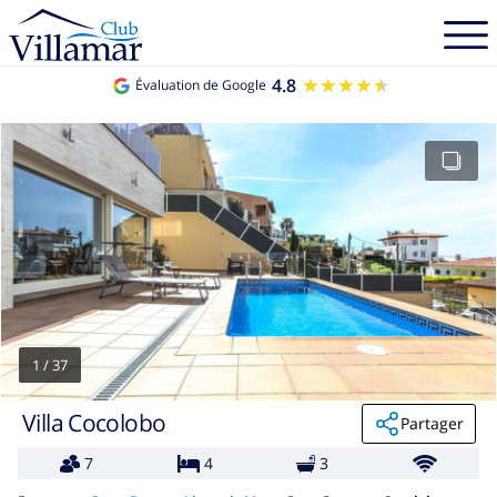
4.8
★★★★★
★★★★★
Évaluation de Google
1
/
37
Villa Cocolobo
Partager
7
4
3