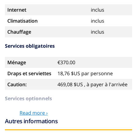
Internet
inclus
Climatisation
inclus
Chauffage
inclus
Services obligatoires
Ménage
€370.00
Draps et serviettes
18,76 $US par personne
Caution:
469,08 $US , à payer à l'arrivée
Services optionnels
Read more ›
Lit bébé
58,64 $US
Autres informations
Animaux
58,64 $US
Draps
17,59 $US par personne