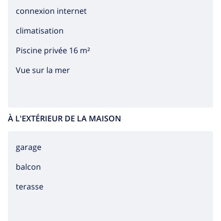
magnifique végétation et la cuisine méditerranéenne
connexion internet
font de la Costa Brava une région de vacances très
fréquentée et à multiples facettes. Attirés par ces
climatisation
richesses, de nombreux artistes célèbres ont trouvé
Piscine privée 16 m²
calme et sérénité dans cette région de la côte
espagnole.
Vue sur la mer
À L'EXTÉRIEUR DE LA MAISON
garage
balcon
terasse