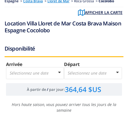
Espagne
>
Costa Brava
>
Lloret de Mar
>
Roca Grossa >
Cocolobo
AFFICHER LA CARTE
Location Villa Lloret de Mar Costa Brava Maison
Espagne Cocolobo
Disponibilité
Arrivée
Départ
Sélectionnez une date
Sélectionnez une date
364,64 $US
À partir de
/
par jour
:
Hors haute saison, vous pouvez arriver tous les jours de la
semaine