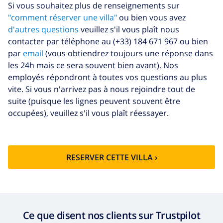
Si vous souhaitez plus de renseignements sur
supplémentaires
"comment réserver une villa"
ou bien vous avez
Serviettes
8,80 $US par personne
d'autres questions
veuillez s'il vous plaît nous
supplémentaires
contacter par téléphone au (+33) 184 671 967 ou bien
par
email
(vous obtiendrez toujours une réponse dans
Départ tardif
113,75 $US
les 24h mais ce sera souvent bien avant). Nos
Nettoyage
basée sur consommation
employés répondront à toutes vos questions au plus
supplémentaire
énergétique (52,77 $US/HOUR)
vite. Si vous n'arrivez pas à nous rejoindre tout de
suite (puisque les lignes peuvent souvent être
Fonds
4.80% du montant total
d'annulation:
occupées), veuillez s'il vous plaît réessayer.
RESERVER CETTE VILLA ›
Ce que disent nos clients sur Trustpilot