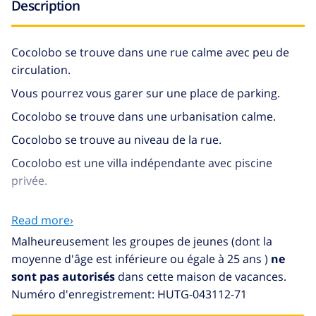
Description
Cocolobo se trouve dans une rue calme avec peu de
circulation.
Vous pourrez vous garer sur une place de parking.
Cocolobo se trouve dans une urbanisation calme.
Cocolobo se trouve au niveau de la rue.
Cocolobo est une villa indépendante avec piscine
privée.
Entrée: vous trouverez la:
Read more›
salle de séjour
Malheureusement les groupes de jeunes (dont la
cuisine ouverte
moyenne d'âge est inférieure ou égale à 25 ans )
ne
sont pas autorisés
dans cette maison de vacances.
salle à manger
Numéro d'enregistrement: HUTG-043112-71
1 chambre(s) à coucher