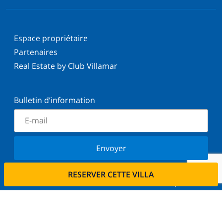
Espace propriétaire
Partenaires
Real Estate by Club Villamar
Bulletin d’information
Envoyer
Inscrivez-vous à notre newsletter et restez informé
RESERVER CETTE VILLA
des dernières nouvelles et offres. Nous respectons
votre vie privée.