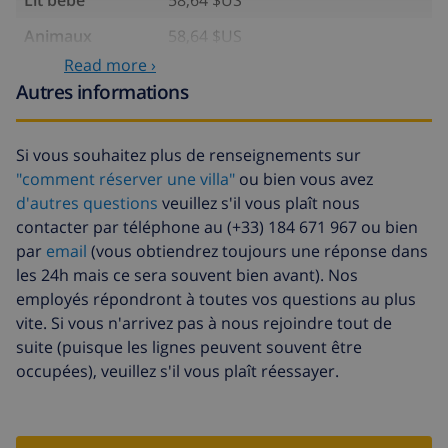
Animaux
58,64 $US
Read more ›
Draps
17,59 $US par personne
Autres informations
supplémentaires
Serviettes
8,80 $US par personne
supplémentaires
Si vous souhaitez plus de renseignements sur
"comment réserver une villa"
ou bien vous avez
Départ tardif
113,75 $US
d'autres questions
veuillez s'il vous plaît nous
Nettoyage
basée sur consommation
contacter par téléphone au (+33) 184 671 967 ou bien
supplémentaire
énergétique (52,77 $US/HOUR)
par
email
(vous obtiendrez toujours une réponse dans
les 24h mais ce sera souvent bien avant). Nos
Fonds
4.80% du montant total
d'annulation:
employés répondront à toutes vos questions au plus
vite. Si vous n'arrivez pas à nous rejoindre tout de
suite (puisque les lignes peuvent souvent être
occupées), veuillez s'il vous plaît réessayer.