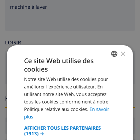
machine à laver
LOISIR
×
Ce site Web utilise des
Télévision satellite
cookies
FRENCH
Notre site Web utilise des cookies pour
DUTCH
améliorer l'expérience utilisateur. En
FRENCH
utilisant notre site Web, vous acceptez
Heures d'arrivée et de départ
tous les cookies conformément à notre
SPANISH
Politique relative aux cookies.
En savoir
GERMAN
plus
CATALAN
Arrivée:
De 16:00 avant 20:00
AFFICHER TOUS LES PARTENAIRES
(1913) →
ITALIAN