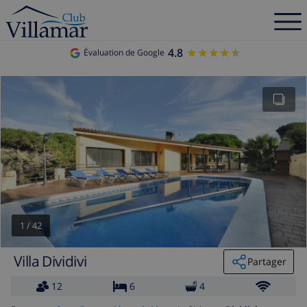
4.8
★★★★★
★★★★★
Évaluation de Google
1
/
42
Villa Dividivi
Partager
12
6
4