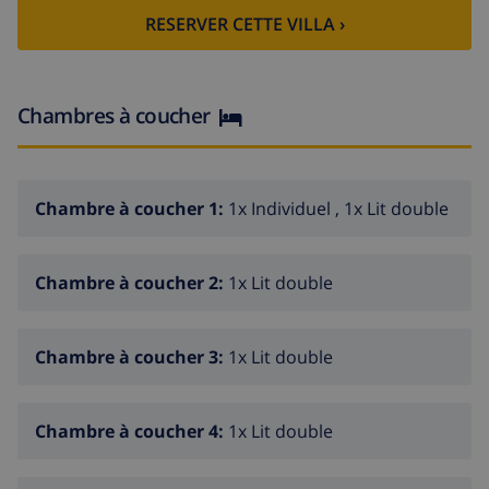
salle à manger
RESERVER CETTE VILLA ›
3 chambre(s) à coucher
2 salle(s) de bains
Chambres à coucher
Rez de chaussée: vous trouverez la:
salle de séjour
cuisine
Chambre à coucher 1:
1x Individuel , 1x Lit double
salle à manger
3 chambre(s) à coucher
Chambre à coucher 2:
1x Lit double
2 salle(s) de bains
Le style de Dividivi est moderne et fonctionnel.
Chambre à coucher 3:
1x Lit double
L'intérieur est de couleurs claires ce qui donne un air
très agréable.
Chambre à coucher 4:
1x Lit double
Dividivi dispose d'une belle vue .
La piscine est située à l'avant de votre villa.