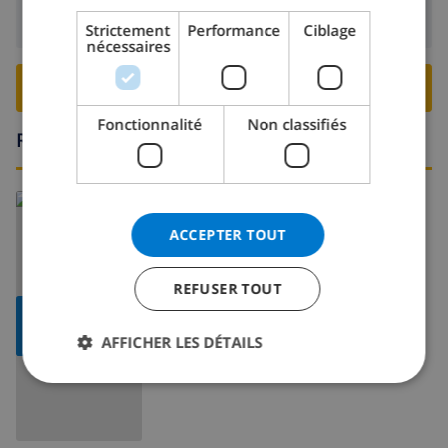
DANISH
Départ:
Avant: 10:00
Strictement
Performance
Ciblage
nécessaires
NORWEGIAN
RESERVER CETTE VILLA ›
Fonctionnalité
Non classifiés
Région
ACCEPTER TOUT
REFUSER TOUT
AFFICHER LA
CARTE
AFFICHER LES DÉTAILS