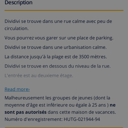
Description
Dividivi se trouve dans une rue calme avec peu de
circulation.
Vous pourrez vous garer sur une place de parking.
Dividivi se trouve dans une urbanisation calme.
La distance jusqu'à la plage est de 3500 mètres.
Dividivi se trouve en dessous du niveau de la rue.
L'entrée est au deuxieme étage.
Dividivi disposant de 2 étages totalement
Read more›
indépendant avec piscine privée.
Malheureusement les groupes de jeunes (dont la
moyenne d'âge est inférieure ou égale à 25 ans )
ne
Entrée: vous trouverez la:
sont pas autorisés
dans cette maison de vacances.
salle de séjour
Numéro d'enregistrement: HUTG-021944-94
cuisine