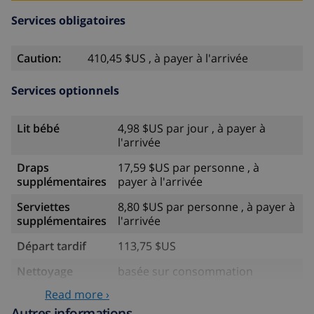
Services obligatoires
Caution:
410,45 $US , à payer à l'arrivée
Services optionnels
Lit bébé
4,98 $US par jour , à payer à
l'arrivée
Draps
17,59 $US par personne , à
supplémentaires
payer à l'arrivée
Serviettes
8,80 $US par personne , à payer à
supplémentaires
l'arrivée
Départ tardif
113,75 $US
Nettoyage
basée sur consommation
supplémentaire
énergétique (52,77 $US/HOUR)
Read more ›
Fonds
4.80% du montant total
Autres informations