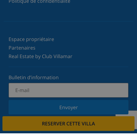
Politique de confidentialité
Espace propriétaire
Partenaires
Real Estate by Club Villamar
Bulletin d’information
Envoyer
Inscrivez-vous à notre newsletter et restez informé
RESERVER CETTE VILLA
des dernières nouvelles et offres. Nous respectons
votre vie privée.