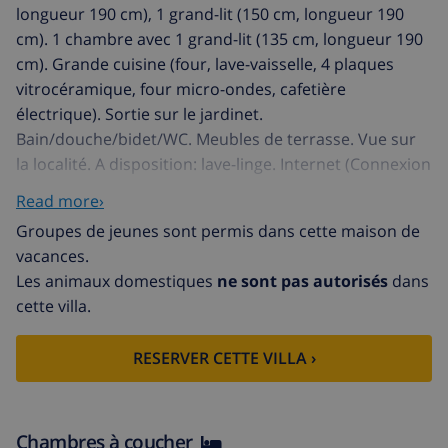
longueur 190 cm), 1 grand-lit (150 cm, longueur 190
cm). 1 chambre avec 1 grand-lit (135 cm, longueur 190
cm). Grande cuisine (four, lave-vaisselle, 4 plaques
vitrocéramique, four micro-ondes, cafetière
électrique). Sortie sur le jardinet.
Bain/douche/bidet/WC. Meubles de terrasse. Vue sur
la localité. A disposition: lave-linge. Internet (Connexion
WIFI, gratuit). Place de parking No 192 (couvert).
Read more›
Adapté(e) aux familles. HUTG023039
Groupes de jeunes sont permis dans cette maison de
Fenals: Petite résidence. Dans le quartier de Fenals, à
vacances.
1.5 km du centre de Lloret, excellente situation:
Les animaux domestiques
ne sont pas autorisés
dans
centrale mais tranquille, à 400 m de la mer, à 400 m de
cette villa.
la plage, dans une rue. En commun: jardin avec
pelouse, piscine (13 x 7 m, 01.04.-31.10.). Bassin pour
RESERVER CETTE VILLA ›
les enfants, douche extérieure. Infrastructures de la
Maison: ascenseur. Garage en commun. Magasin
d'alimentation 200 m, restaurant 100 m, arrêt du bus
150 m, plage de sable 400 m. Terrain de golf 2.5 km.
Chambres à coucher