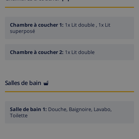
Attractions à proximité: Water Worls Lloret 3 km,
Marine Land Blanes 14 km, Pueblo Medieval Tossa de
mar 12 km. Groupes de jeunes sur demande
Chambre à coucher 1:
1x Lit double , 1x Lit
seulement.
superposé
Chambre à coucher 2:
1x Lit double
Salles de bain
Salle de bain 1:
Douche, Baignoire, Lavabo,
Toilette