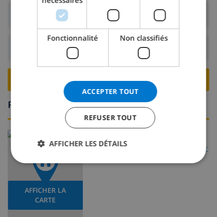
nécessaires
NORWEGIAN
Arrivée:
De 16:00 avant 19:00
Fonctionnalité
Non classifiés
Départ:
Avant: 10:00
RESERVER CETTE VILLA ›
ACCEPTER TOUT
Région
REFUSER TOUT
En savoir plus sur:
AFFICHER LES DÉTAILS
Espagne
>
Costa Brava
>
Lloret de Mar
AFFICHER LA
CARTE