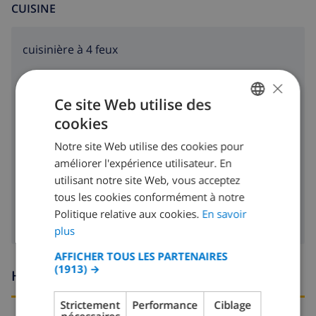
CUISINE
cuisinière à 4 feux
four
×
Ce site Web utilise des
micro ondes
cookies
FRENCH
réfrigérateur
Notre site Web utilise des cookies pour
DUTCH
lave-vaisselle
améliorer l'expérience utilisateur. En
FRENCH
utilisant notre site Web, vous acceptez
machine à laver
tous les cookies conformément à notre
SPANISH
Politique relative aux cookies.
En savoir
GERMAN
plus
CATALAN
AFFICHER TOUS LES PARTENAIRES
(1913) →
ITALIAN
Heures d'arrivée et de départ
DANISH
Strictement
Performance
Ciblage