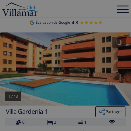
4.8
★★★★★
★★★★★
Évaluation de Google
1
/
13
Villa Gardenia 1
Partager
6
2
1