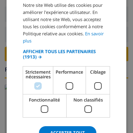
Notre site Web utilise des cookies pour
DUTCH
améliorer l'expérience utilisateur. En
Arrivée:
De 16:00 avant 19:00
FRENCH
utilisant notre site Web, vous acceptez
tous les cookies conformément à notre
SPANISH
Politique relative aux cookies.
En savoir
Départ:
Avant: 10:00
GERMAN
plus
CATALAN
AFFICHER TOUS LES PARTENAIRES
RESERVER CETTE VILLA ›
(1913) →
ITALIAN
DANISH
Région
Strictement
Performance
Ciblage
nécessaires
NORWEGIAN
Fonctionnalité
Non classifiés
AFFICHER LA CARTE
ACCEPTER TOUT