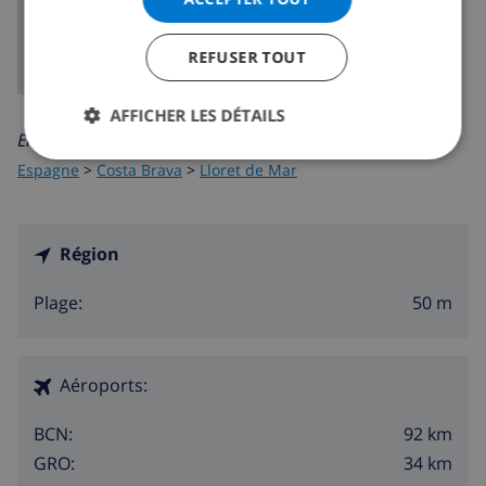
REFUSER TOUT
AFFICHER LES DÉTAILS
En savoir plus sur:
Espagne
>
Costa Brava
>
Lloret de Mar
Région
50 m
Plage:
Aéroports:
92 km
BCN:
34 km
GRO: