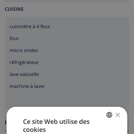
CUISINE
cuisinière à 4 feux
four
micro ondes
réfrigérateur
lave-vaisselle
machine à laver
×
Ce site Web utilise des
Heures d'arrivée et de départ
cookies
FRENCH