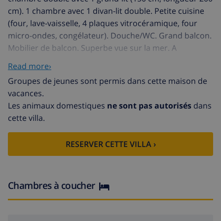
cm). 1 chambre avec 1 divan-lit double. Petite cuisine
(four, lave-vaisselle, 4 plaques vitrocéramique, four
micro-ondes, congélateur). Douche/WC. Grand balcon.
Mobilier de balcon. Superbe vue sur la mer. A
disposition: lave-linge, fer à repasser. Internet
Read more›
(Connexion WIFI). Veuillez noter: TV seulement ES.
Groupes de jeunes sont permis dans cette maison de
HUTG015246
vacances.
Petite résidence moderne, accueillante "Lloret View
Les animaux domestiques
ne sont pas autorisés
dans
Beach". Au centre de Lloret de mar, situation centrale,
cette villa.
animée, à 50 m de la mer, à 50 m de la plage, route à
traverser. Infrastructures de la Maison: ascenseur.
RESERVER CETTE VILLA ›
Place de parking No 26. Magasins 10 m, supermarché
20 m, restaurant, café 10 m. Attractions à proximité:
Marine Land Blanes 13 km, Tossa de mar 6 km. Veuillez
noter: adapté(e) aux familles. Groupes de jeunes sur
Chambres à coucher
demande seulement. Environnement très sensible au
bruit. Silence et bonne tenue exigés.