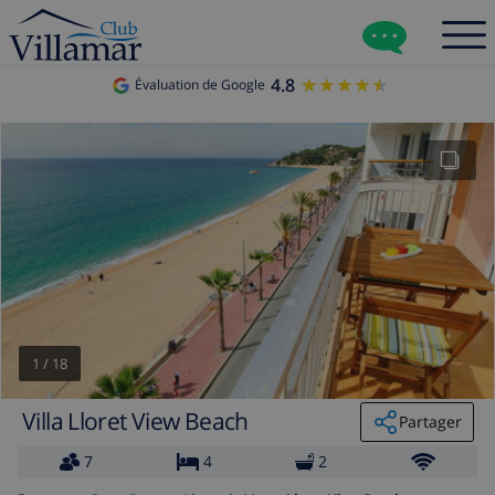
4.8
★★★★★
★★★★★
Évaluation de Google
1
/
18
Villa Lloret View Beach
Partager
7
4
2