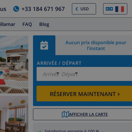
ous
+33 184 671 967
€
illamar
FAQ
Blog
Aucun prix disponible pour
l'instant
ARRIVÉE
/
DÉPART
Arrivée
Départ
›
RÉSERVER MAINTENANT
AFFICHER LA CARTE
Satisfaction garantie à 100 %