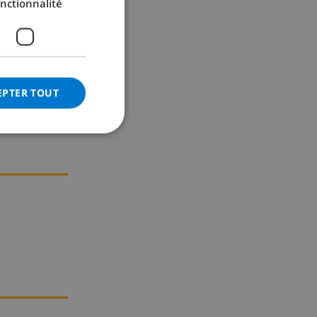
nctionnalité
GERMAN
CATALAN
ITALIAN
DANISH
EPTER TOUT
NORWEGIAN