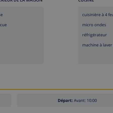
TÉRIEUR DE LA MAISON
CUISINE
se
cuisinière à 4 fe
ecue
micro ondes
réfrigérateur
machine à laver
Départ:
Avant: 10:00