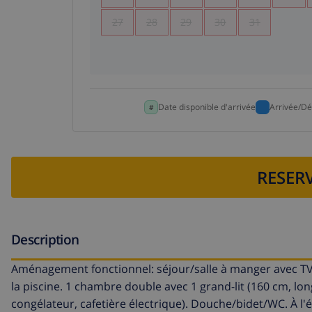
27
28
29
30
31
Date disponible d'arrivée
Arrivée/Dé
RESERV
Description
Aménagement fonctionnel: séjour/salle à manger avec TV (sa
la piscine. 1 chambre double avec 1 grand-lit (160 cm, lo
congélateur, cafetière électrique). Douche/bidet/WC. À l