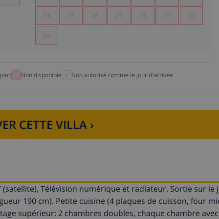
24
25
26
27
28
29
30
31
part
Non disponible
Non autorisé comme le jour d'arrivée
ER CETTE VILLA ›
tellite), Télévision numérique et radiateur. Sortie sur le j
ngueur 190 cm). Petite cuisine (4 plaques de cuisson, four m
'étage supérieur: 2 chambres doubles, chaque chambre avec: 