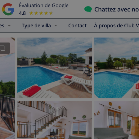
Évaluation de Google
Chattez avec n
4.8
★★★★★
★★★★★
es
Type de villa
Contact
À propos de Club V