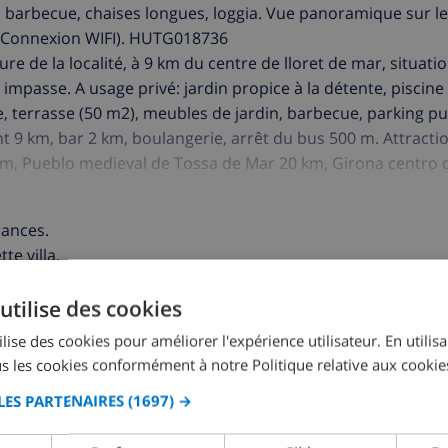
, barbecue, chaises longues, loggia. Vue panoramique sur l
et (Connexion WIFI). HUTG018736
re de la localité, à 9 km du centre de lloret de mar, situatio
 impasse. A usage privé: jardin propice à la détente, piscine
re, terrasse (50 m2), meubles de jardin, barbecue, parking pu
 9 km, bar 2 km, boulangerie, arrêt du bus 500 m. Attracti
km, Pueblo medieval de Tossa de Mar 20 km, Girona centro 
amilles. Le propriétaire n'accepte pas les groupes de jeunes
cances.
te villa.
utilise des cookies
ER CETTE VILLA ›
lise des cookies pour améliorer l'expérience utilisateur. En utilis
s les cookies conformément à notre Politique relative aux cookie
LES PARTENAIRES
(1697) →