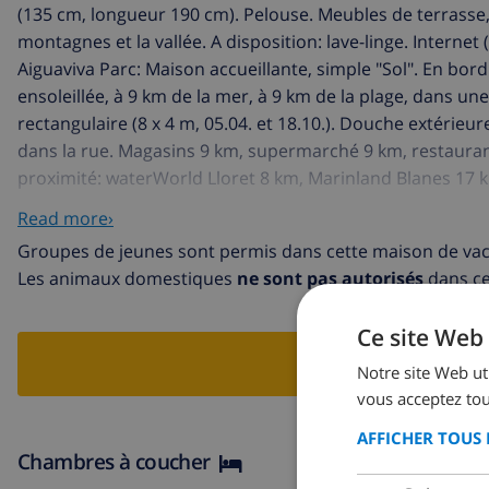
(135 cm, longueur 190 cm). Pelouse. Meubles de terrasse
montagnes et la vallée. A disposition: lave-linge. Intern
Aiguaviva Parc: Maison accueillante, simple "Sol". En bordu
ensoleillée, à 9 km de la mer, à 9 km de la plage, dans une
rectangulaire (8 x 4 m, 05.04. et 18.10.). Douche extérieu
dans la rue. Magasins 9 km, supermarché 9 km, restaurant
proximité: waterWorld Lloret 8 km, Marinland Blanes 17 
km. Veuillez noter: voiture recommandée. Adapté(e) aux f
Read more›
parties de la maison sont fermées et inoccupées.
Groupes de jeunes sont permis dans cette maison de va
Les animaux domestiques
ne sont pas autorisés
dans cet
Ce site Web 
RESERV
Notre site Web uti
vous acceptez tou
AFFICHER TOUS 
Chambres à coucher