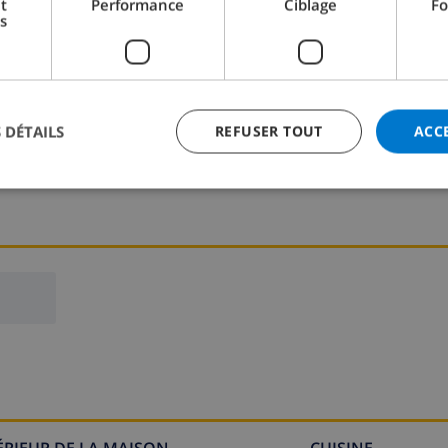
t
Performance
Ciblage
Fo
s
Chambre à coucher 2:
1x Lit double
 DÉTAILS
REFUSER TOUT
ACC