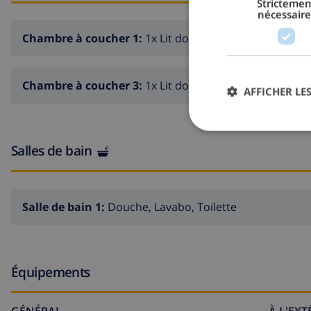
Strictemen
nécessaire
Chambre à coucher 1:
1x Lit double
Chambre à coucher 3:
1x Lit double
AFFICHER LES
Salles de bain
Salle de bain 1:
Douche, Lavabo, Toilette
Équipements