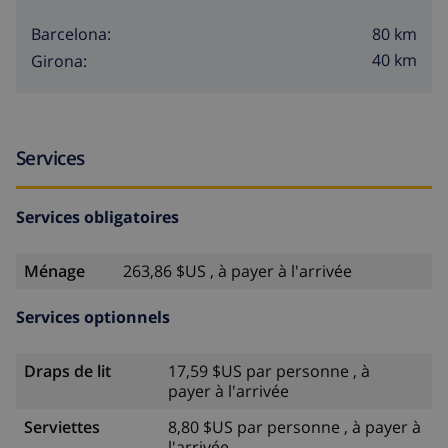
de la plage !
80 km
Barcelona:
40 km
Girona:
L’utilisation de la climatisation est optionnelle,
moyennant un supplément. Faites-le-nous savoir en
faisant une réservation.
Services
Services obligatoires
Ce que vous pouvez faire pendant vos vacances à
Lloret de Mar
Ménage
263,86 $US , à payer à l'arrivée
Une villa de vacances près du centre de Lloret de Mar,
Services optionnels
qui vous ouvre la porte à de
nombreuses
opportunités intéressantes
. Cette station balnéaire
Draps de lit
17,59 $US par personne , à
de bord de mer est connue pour sa vie nocturne
payer à l'arrivée
foisonnante. Mais une autre facette totalement
Serviettes
8,80 $US par personne , à payer à
différente de Lloret de Mar reste à découvrir. Saviez-
l'arrivée