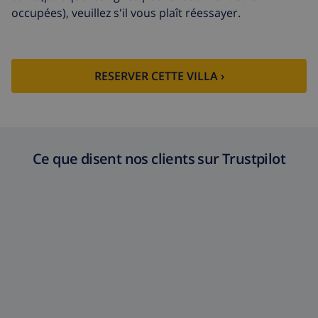
Fonds
4.80% du montant total
occupées), veuillez s'il vous plaît réessayer.
d'annulation:
RESERVER CETTE VILLA ›
Ce que disent nos clients sur Trustpilot