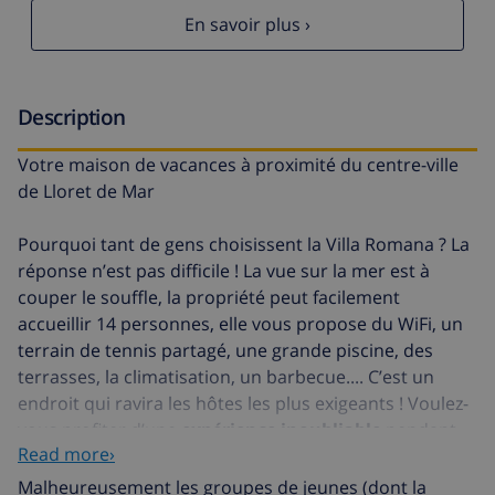
En savoir plus ›
Description
Votre maison de vacances à proximité du centre-ville
de Lloret de Mar
Pourquoi tant de gens choisissent la Villa Romana ? La
réponse n’est pas difficile ! La vue sur la mer est à
couper le souffle, la propriété peut facilement
accueillir 14 personnes, elle vous propose du WiFi, un
terrain de tennis partagé, une grande piscine, des
terrasses, la climatisation, un barbecue.... C’est un
endroit qui ravira les hôtes les plus exigeants ! Voulez-
vous profiter d’une
expérience inoubliable
pendant
Read more›
vos vacances ? Réserver la splendide maison de
vacances Villa Romana est la première étape pour
Malheureusement les groupes de jeunes (dont la