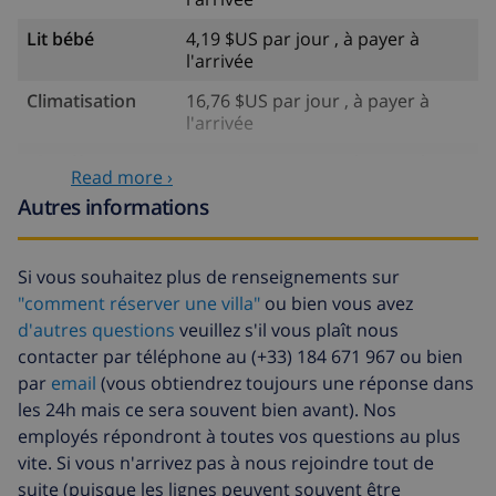
vous que Lloret de Mar est très appréciée des familles,
Lit bébé
4,19 $US par jour , à payer à
des amoureux de la culture, de l’art et de la nature ?
l'arrivée
Oui, Lloret de Mar est vraiment faite pour
plaire à
tous
! Imaginez-vous faire des emplettes toute la
Climatisation
16,76 $US par jour , à payer à
matinée jusqu’à ce qu’épuisé(e), vous alliez déjeuner,
l'arrivée
et goûtez la cuisine traditionnelle catalane, suivi d’un
Chauffage
16,76 $US par jour , à payer à
moment de détente sur la plage. Vous pourriez aussi
Read more ›
l'arrivée
découvrir le
Triangle de Dalí
ou en apprendre
Autres informations
Animaux
10,05 $US par jour , à payer à
davantage sur une ville plus grande comme
Gérone
l'arrivée
(Girona en Catalan) ou
Barcelone
.
Si vous souhaitez plus de renseignements sur
Draps
17,59 $US par personne , à
"comment réserver une villa"
ou bien vous avez
supplémentaires
payer à l'arrivée
d'autres questions
veuillez s'il vous plaît nous
Serviettes
8,80 $US par personne , à payer à
contacter par téléphone au (+33) 184 671 967 ou bien
supplémentaires
l'arrivée
par
email
(vous obtiendrez toujours une réponse dans
les 24h mais ce sera souvent bien avant). Nos
Départ tardif
113,75 $US
employés répondront à toutes vos questions au plus
Nettoyage
basée sur consommation
vite. Si vous n'arrivez pas à nous rejoindre tout de
supplémentaire
énergétique (52,77 $US/HOUR)
suite (puisque les lignes peuvent souvent être