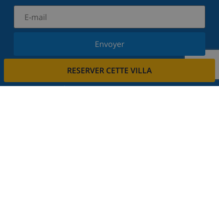
Envoyer
Inscrivez-vous à notre newsletter et restez informé
RESERVER CETTE VILLA
des dernières nouvelles et offres. Nous respectons
votre vie privée.
Louez votre propriété
Voulez-vous louer votre propriété avec nous?
En savoir plus