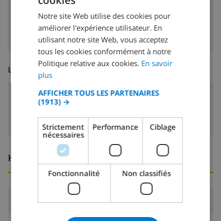
cookies
FRENCH
machine à laver
Notre site Web utilise des cookies pour
DUTCH
améliorer l'expérience utilisateur. En
FRENCH
utilisant notre site Web, vous acceptez
tous les cookies conformément à notre
SPANISH
Politique relative aux cookies.
En savoir
LOISIR
GERMAN
plus
CATALAN
AFFICHER TOUS LES PARTENAIRES
Cable tv
(1913) →
ITALIAN
DANISH
Strictement
Performance
Ciblage
nécessaires
NORWEGIAN
Heures d'arrivée et de départ
Fonctionnalité
Non classifiés
Arrivée:
De 16:00 avant 20:00