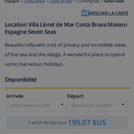
Espagne
>
Costa Brava
>
Lloret de Mar
>
La Montgoda >
Seven Seas
AFFICHER LA CARTE
Location Villa Lloret de Mar Costa Brava Maison
Espagne Seven Seas
Beautiful villa with a lot of privacy and incredible views
of the sea and the village. A wonderful place to spend
some marvelous holidays.
Disponibilité
Arrivée
Départ
Sélectionnez une date
Sélectionnez une date
195,07 $US
À partir de
/
par jour
: