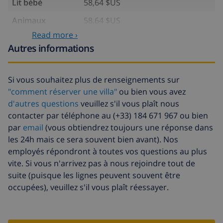
Lit bébé
58,64 $US
Animaux
58,64 $US
Read more ›
Draps
17,59 $US par personne
Autres informations
supplémentaires
Serviettes
8,80 $US par personne
supplémentaires
Si vous souhaitez plus de renseignements sur
"comment réserver une villa"
ou bien vous avez
Départ tardif
113,75 $US
d'autres questions
veuillez s'il vous plaît nous
Nettoyage
basée sur consommation
contacter par téléphone au (+33) 184 671 967 ou bien
supplémentaire
énergétique (52,77 $US/HOUR)
par
email
(vous obtiendrez toujours une réponse dans
les 24h mais ce sera souvent bien avant). Nos
Fonds
4.80% du montant total
d'annulation:
employés répondront à toutes vos questions au plus
vite. Si vous n'arrivez pas à nous rejoindre tout de
suite (puisque les lignes peuvent souvent être
occupées), veuillez s'il vous plaît réessayer.