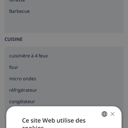
richesses, de nombreux artistes célèbres ont trouvé
calme et sérénité dans cette région de la côte
barbecue
espagnole.
CUISINE
cuisinière à 4 feux
four
micro ondes
réfrigérateur
congélateur
×
toaster
Ce site Web utilise des
lave-vaisselle