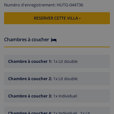
privée.
Numéro d'enregistrement: HUTG-044736
Entrée: vous trouverez la:
RESERVER CETTE VILLA ›
salle de séjour
cuisine
salle à manger
Chambres à coucher
1 chambre(s) à coucher
1 salle(s) de bains
Chambre à coucher 1:
1x Lit double
Premier étage: vous trouverez la:
3 chambre(s) à coucher
Chambre à coucher 2:
1x Lit double
2 salle(s) de bains
Vous avez accés au balcon depuis:
Chambre à coucher 3:
1x Individuel
salle de séjour
Le style de Seven Seas est espagnol et fonctionnel.
Chambre à coucher 4:
1x Individuel , 1x Lit