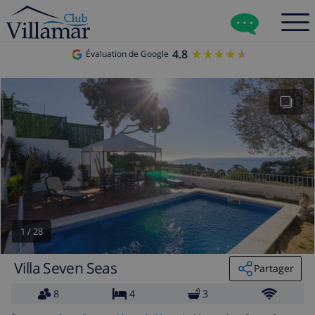
4.8
★★★★★
★★★★★
Évaluation de Google
1
/
28
Villa Seven Seas
Partager
8
4
3