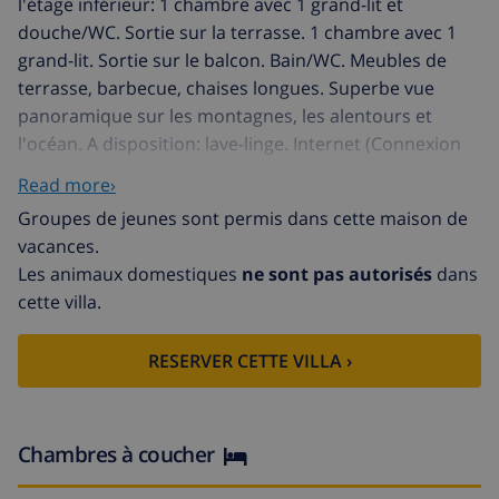
l'étage inférieur: 1 chambre avec 1 grand-lit et
douche/WC. Sortie sur la terrasse. 1 chambre avec 1
grand-lit. Sortie sur le balcon. Bain/WC. Meubles de
terrasse, barbecue, chaises longues. Superbe vue
panoramique sur les montagnes, les alentours et
l'océan. A disposition: lave-linge. Internet (Connexion
WIFI, gratuit). Place de parking près de la maison.
Read more›
HUTG038924
Groupes de jeunes sont permis dans cette maison de
Tamariu: Belle villa accueillante "La Mar Salada".
vacances.
Quartier résidentiel, à 1.5 km de la plage. A usage privé:
Les animaux domestiques
ne sont pas autorisés
dans
jardin propice à la détente, piscine rectangulaire (11 x
cette villa.
5 m, 01.05.-15.10.) avec marches intérieures. Pergola,
terrasse, meubles de jardin, barbecue, place de
RESERVER CETTE VILLA ›
parking près de la maison. Magasins 1.5 km,
supermarché 1.4 km, restaurant 1.3 km, plage de sable
"Playa de Tamariu" 1.5 km. Terrain de golf 14 km.
Attractions à proximité: Jardi Botànic del Cap Roig 9
Chambres à coucher
km, Far de Sant Sebastià 5 km. Groupes de jeunes sur