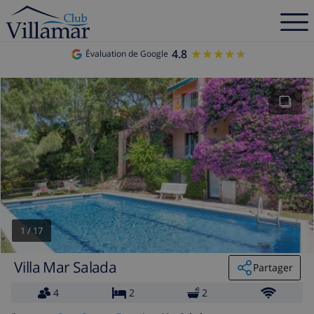
4.8
★★★★★
★★★★★
Évaluation de Google
1
/
17
Villa Mar Salada
Partager
4
2
2