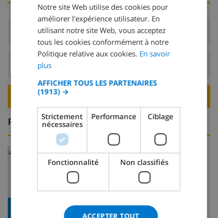
Notre site Web utilise des cookies pour
DUTCH
améliorer l'expérience utilisateur. En
FRENCH
utilisant notre site Web, vous acceptez
Arrivée:
De 16:00 avant 19:00
tous les cookies conformément à notre
SPANISH
Politique relative aux cookies.
En savoir
GERMAN
Départ:
Avant: 10:00
plus
CATALAN
AFFICHER TOUS LES PARTENAIRES
(1913) →
ITALIAN
RESERVER CETTE VILLA ›
DANISH
Strictement
Performance
Ciblage
Région
nécessaires
NORWEGIAN
En savoir plus sur:
Fonctionnalité
Non classifiés
Espagne
>
Costa Brava
>
Tamariu
AFFICHER LA
ACCEPTER TOUT
CARTE