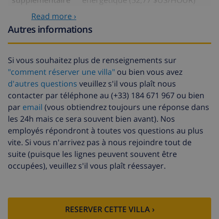
supplémentaire
énergétique (52,77 $US/HOUR)
Read more ›
Fonds
4.80% du montant total
d'annulation:
Autres informations
Si vous souhaitez plus de renseignements sur
"comment réserver une villa"
ou bien vous avez
d'autres questions
veuillez s'il vous plaît nous
contacter par téléphone au (+33) 184 671 967 ou bien
par
email
(vous obtiendrez toujours une réponse dans
les 24h mais ce sera souvent bien avant). Nos
employés répondront à toutes vos questions au plus
vite. Si vous n'arrivez pas à nous rejoindre tout de
suite (puisque les lignes peuvent souvent être
occupées), veuillez s'il vous plaît réessayer.
RESERVER CETTE VILLA ›