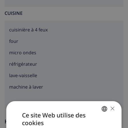
CUISINE
cuisinière à 4 feux
four
micro ondes
réfrigérateur
lave-vaisselle
machine à laver
×
Ce site Web utilise des
Heures d'arrivée et de départ
cookies
FRENCH