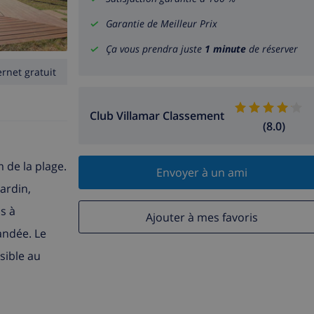
Garantie de Meilleur Prix
Ça vous prendra juste
1 minute
de réserver
ernet gratuit
Club Villamar Classement
(8.0)
 de la plage.
Envoyer à un ami
jardin,
s à
Ajouter à mes favoris
andée. Le
sible au