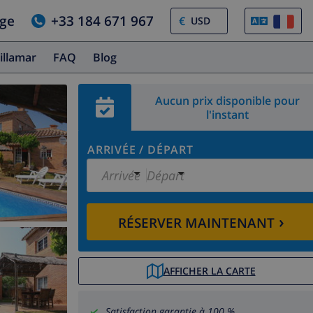
age
+33 184 671 967
€
illamar
FAQ
Blog
Aucun prix disponible pour
l'instant
ARRIVÉE
/
DÉPART
Arrivée
Départ
›
RÉSERVER MAINTENANT
AFFICHER LA CARTE
Satisfaction garantie à 100 %