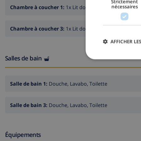
Strictement
nécessaires
Chambre à coucher 1:
1x Lit double
Chambre à coucher 3:
1x Lit double
AFFICHER LES
Salles de bain
Salle de bain 1:
Douche, Lavabo, Toilette
Salle de bain 3:
Douche, Lavabo, Toilette
Équipements