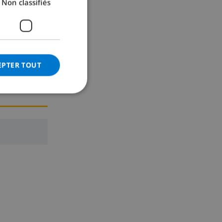
Non classifiés
GERMAN
CATALAN
ITALIAN
DANISH
EPTER TOUT
NORWEGIAN