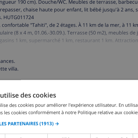
 longueur 190 cm). Douche/WC. Meubles de terrasse, barbecu
 à repasser, chaise haute pour enfant, lit bébé jusqu'à 2 ans, 
les. HUTG011724
 confortable "Tahiti", de 2 étages. À 11 km de la mer, à 11 km
ulaire (8 x 4 m, 01.06.-30.09.). Terrasse (50 m2), meubles de 
gasins 1 km, supermarché 1 km, restaurant 1 km. Attraction
15 km, Tossa de Mar 30 km. Veuillez noter: voiture recomm
n'accepte pas les groupes de jeunes. Environnement très sen
cances.
te villa.
ER CETTE VILLA ›
utilise des cookies
lise des cookies pour améliorer l'expérience utilisateur. En utilis
s les cookies conformément à notre Politique relative aux cookie
LES PARTENAIRES
(1913) →