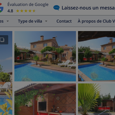
Évaluation de Google
Laissez-nous un mess
4.8
★★★★★
★★★★★
es
Type de villa
Contact
À propos de Club V