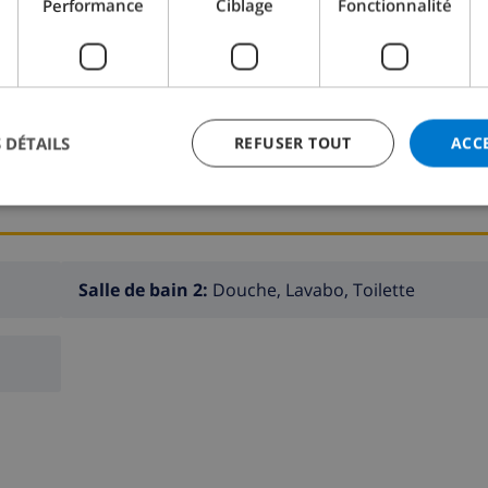
Performance
Ciblage
Fonctionnalité
Chambre à coucher 2:
1x Lit double
Chambre à coucher 4:
1x Lit double
 DÉTAILS
REFUSER TOUT
ACC
Salle de bain 2:
Douche, Lavabo, Toilette