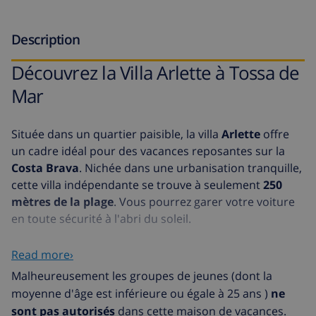
Description
Découvrez la Villa Arlette à Tossa de
Mar
Située dans un quartier paisible, la villa
Arlette
offre
un cadre idéal pour des vacances reposantes sur la
Costa Brava
. Nichée dans une urbanisation tranquille,
cette villa indépendante se trouve à seulement
250
mètres de la plage
. Vous pourrez garer votre voiture
en toute sécurité à l'abri du soleil.
La villa Arlette est perchée au-dessus du niveau de la
Read more›
rue, avec une entrée accessible par un court escalier. À
Malheureusement les groupes de jeunes (dont la
l'intérieur, vous découvrirez un
salon moderne
, une
moyenne d'âge est inférieure ou égale à 25 ans )
ne
cuisine ouverte
, une
salle à manger
, ainsi que
quatre
sont pas autorisés
dans cette maison de vacances.