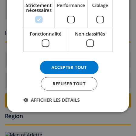
DANISH
Strictement
Performance
Ciblage
nécessaires
NORWEGIAN
Heures d'arrivée et de départ
Fonctionnalité
Non classifiés
Arrivée:
De 16:00 avant 21:00
ACCEPTER TOUT
Départ:
Avant: 10:00
REFUSER TOUT
AFFICHER LES DÉTAILS
RESERVER CETTE VILLA ›
Région