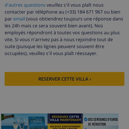
supplémentaires
l'arrivée
d'autres questions
veuillez s'il vous plaît nous
Départ tardif
113,75 $US
contacter par téléphone au (+33) 184 671 967 ou bien
par
email
(vous obtiendrez toujours une réponse dans
Nettoyage
basée sur consommation
les 24h mais ce sera souvent bien avant). Nos
supplémentaire
énergétique (52,77 $US/HOUR) , à
employés répondront à toutes vos questions au plus
payer à l'arrivée
vite. Si vous n'arrivez pas à nous rejoindre tout de
Fonds
4.80% du montant total
suite (puisque les lignes peuvent souvent être
d'annulation:
occupées), veuillez s'il vous plaît réessayer.
RESERVER CETTE VILLA ›