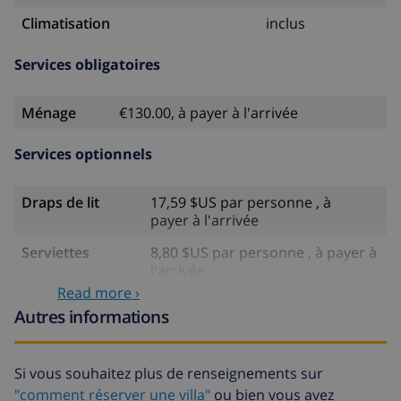
Climatisation
inclus
Services obligatoires
Ménage
€130.00, à payer à l'arrivée
Services optionnels
Draps de lit
17,59 $US par personne , à
payer à l'arrivée
Serviettes
8,80 $US par personne , à payer à
l'arrivée
Read more ›
Lit bébé
4,19 $US par jour
Autres informations
Draps
17,59 $US par personne , à
supplémentaires
payer à l'arrivée
Si vous souhaitez plus de renseignements sur
Serviettes
8,80 $US par personne , à payer à
"comment réserver une villa"
ou bien vous avez