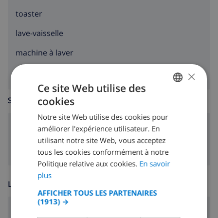
toaster
lave-vaisselle
machine à laver
×
Ce site Web utilise des
cookies
SALLE DE SÉJOUR
FRENCH
Notre site Web utilise des cookies pour
DUTCH
poêle (bois)
améliorer l'expérience utilisateur. En
FRENCH
utilisant notre site Web, vous acceptez
tous les cookies conformément à notre
SPANISH
Politique relative aux cookies.
En savoir
GERMAN
plus
LOISIR
CATALAN
AFFICHER TOUS LES PARTENAIRES
(1913) →
ITALIAN
Cable tv