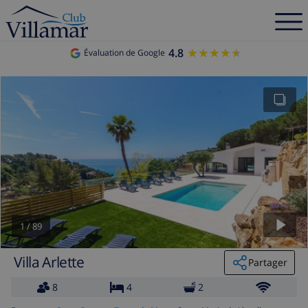
4.8
★★★★★
★★★★★
Évaluation de Google
1
/
89
Villa Arlette
Partager
8
4
2