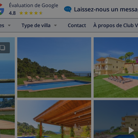
Évaluation de Google
Laissez-nous un mess
4.8
★★★★★
★★★★★
es
Type de villa
Contact
À propos de Club V