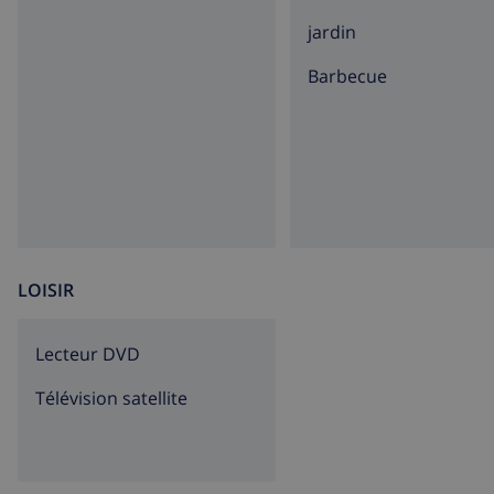
Le centre de Lloret de Mar à seulement 11km est idéal po
nocturne.
jardin
barbecue
LOISIR
lecteur DVD
Télévision satellite