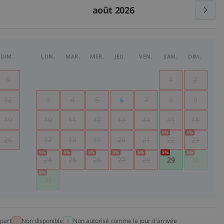
août 2026
DIM.
LUN.
MAR.
MER.
JEU.
VEN.
SAM.
DIM.
5
1
2
12
3
4
5
6
7
8
9
19
10
11
12
13
14
15
16
5
%
5
%
26
17
18
19
20
21
22
23
5
%
5
%
5
%
5
%
5
%
5
%
5
%
24
25
26
27
28
29
30
5
%
31
part
Non disponible
Non autorisé comme le jour d'arrivée