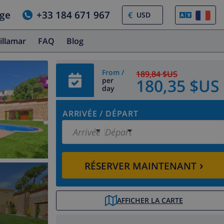
age
+33 184 671 967
€
illamar
FAQ
Blog
From /
189,84 $US
180,35 $US
per
day
ARRIVÉE
/
DÉPART
Arrivée
Départ
›
RÉSERVER MAINTENANT
AFFICHER LA CARTE