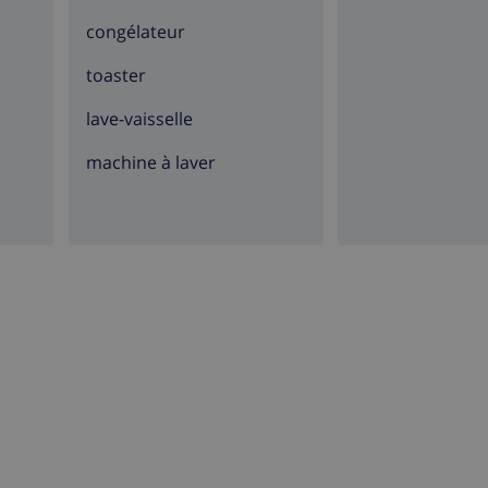
ur des journées de shopping ou pour profiter de sa célèbre
congélateur
toaster
lave-vaisselle
machine à laver