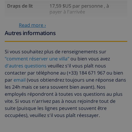
Draps de lit
17,59 $US par personne , à
payer à l'arrivée
Serviettes
8,80 $US par personne , à payer à
Read more ›
l'arrivée
Autres informations
Lit bébé
4,19 $US par jour
Draps
17,59 $US par personne , à
Si vous souhaitez plus de renseignements sur
supplémentaires
payer à l'arrivée
"comment réserver une villa"
ou bien vous avez
d'autres questions
veuillez s'il vous plaît nous
Serviettes
8,80 $US par personne , à payer à
supplémentaires
l'arrivée
contacter par téléphone au (+33) 184 671 967 ou bien
par
email
(vous obtiendrez toujours une réponse dans
Départ tardif
113,75 $US
les 24h mais ce sera souvent bien avant). Nos
Nettoyage
basée sur consommation
employés répondront à toutes vos questions au plus
supplémentaire
énergétique (52,77 $US/HOUR)
vite. Si vous n'arrivez pas à nous rejoindre tout de
suite (puisque les lignes peuvent souvent être
Fonds
4.80% du montant total
occupées), veuillez s'il vous plaît réessayer.
d'annulation: