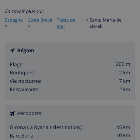
En savoir plus sur:
Espagne
Costa Brava
Tossa de
>
Santa Maria de
>
>
Mar
Llorell
Région
200 m
Plage:
2 km
Boutiques:
7 km
Vie nocturne:
2 km
Restaurants:
Aéroports:
45 km
Girona ( a Ryanair destination):
110 km
Barcelona: