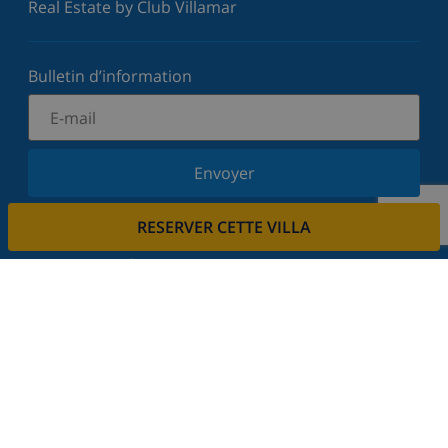
Real Estate by Club Villamar
Bulletin d’information
Envoyer
Inscrivez-vous à notre newsletter et restez informé
RESERVER CETTE VILLA
des dernières nouvelles et offres. Nous respectons
votre vie privée.
Louez votre propriété
Voulez-vous louer votre propriété avec nous?