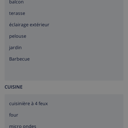
balcon
Espagnols en font des plats fantastiques. Testez les
restaurants à tapas situés près de votre maison, et
terasse
apprenez à connaitre la vraie vie espagnole.
éclairage extérieur
pelouse
jardin
barbecue
CUISINE
cuisinière à 4 feux
four
micro ondes