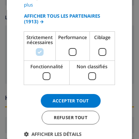
GERMAN
plus
CATALAN
AFFICHER TOUS LES PARTENAIRES
LOISIR
(1913) →
ITALIAN
DANISH
lecteur CD
Strictement
Performance
Ciblage
nécessaires
NORWEGIAN
lecteur DVD
Télévision satellite
Fonctionnalité
Non classifiés
Heures d'arrivée et de départ
ACCEPTER TOUT
REFUSER TOUT
Arrivée:
De 16:00 avant 21:00
AFFICHER LES DÉTAILS