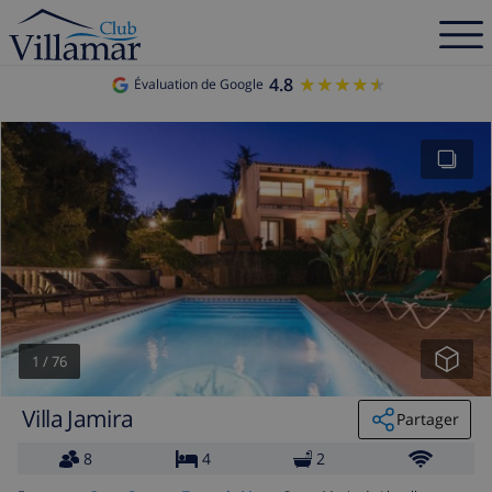
4.8
★★★★★
★★★★★
Évaluation de Google
1
/
76
Villa Jamira
Partager
8
4
2