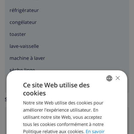
réfrigérateur
congélateur
toaster
lave-vaisselle
machine à laver
sèche-linge
×
Ce site Web utilise des
cookies
FRENCH
SALLE DE SÉJOUR
Notre site Web utilise des cookies pour
DUTCH
améliorer l'expérience utilisateur. En
FRENCH
poêle (bois)
utilisant notre site Web, vous acceptez
tous les cookies conformément à notre
SPANISH
Politique relative aux cookies.
En savoir