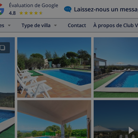
Évaluation de Google
Laissez-nous un mess
4.8
★★★★★
★★★★★
es
Type de villa
Contact
À propos de Club V