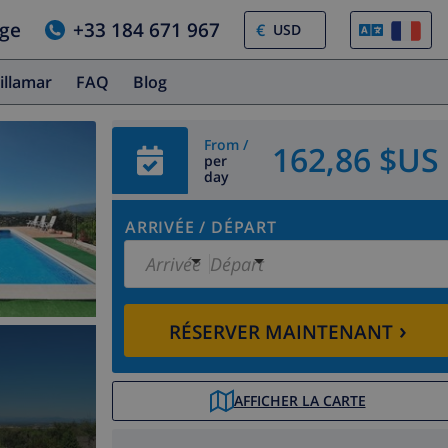
age
+33 184 671 967
€
illamar
FAQ
Blog
From /
162,86 $US
per
day
ARRIVÉE
/
DÉPART
Arrivée
Départ
›
RÉSERVER MAINTENANT
AFFICHER LA CARTE