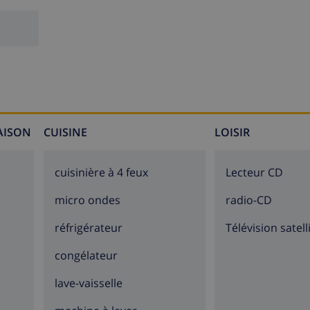
 de Mar
, la célèbre station balnéaire de
la Costa Brava
espa
turne. Lloret de Mar se trouve dans une belle baie et offre
, de soleil, de mer, de plages et de sorties.
MAISON
CUISINE
LOISIR
cuisinière à 4 feux
lecteur CD
rouverez d’innombrables magasins, boutiques, restaurants, 
 la plage de sable allie la magnifique eau bleu azur avec l’
micro ondes
radio-CD
réfrigérateur
Télévision satell
congélateur
 soleil, de la mer, de la plage et des sorties. Pendant votre
lave-vaisselle
e jeep, une balade incontournable. De cette façon vous pou