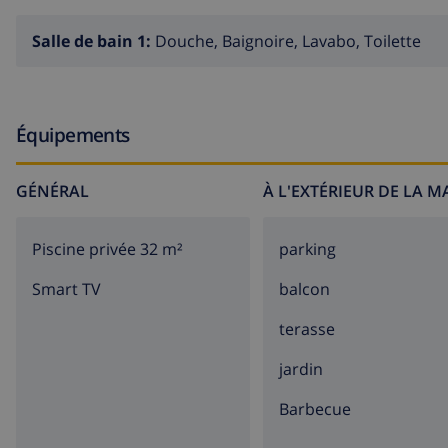
Les alentours de Villa
Andes
Salle de bain 1:
Douche, Baignoire, Lavabo, Toilette
La Villa Andes est située à côté
de la cosmopolite Lloret
Équipements
connue dans toute l’Europe pour l’animation de sa vie noc
vous pourriez souhaiter pour des vacances pleines d’action
GÉNÉRAL
À L'EXTÉRIEUR DE LA 
Piscine privée 32 m²
parking
Dans
le centre historique
et foisonnant de Lloret vous t
discothèques afin de satisfaire tous vos besoins. De même,
Smart TV
balcon
climat et vous assure que ce sera la fête chaque jour.
terasse
jardin
Par ailleurs, la
Costa Brava
à beaucoup à offrir en plus du
barbecue
devrez prendre un jour pour faire un safari en louant un