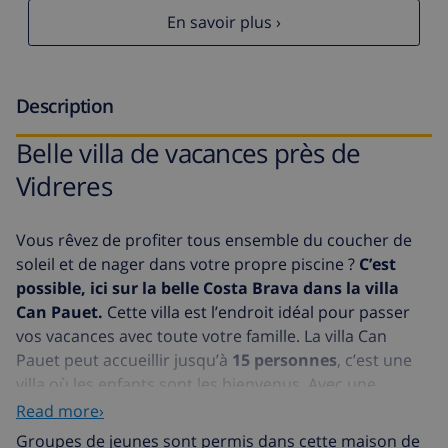
En savoir plus ›
Description
Belle villa de vacances près de
Vidreres
Vous rêvez de profiter tous ensemble du coucher de
soleil et de nager dans votre propre piscine ?
C’est
possible, ici sur la belle Costa Brava dans la villa
Can Pauet.
Cette villa est l’endroit idéal pour passer
vos vacances avec toute votre famille. La villa Can
Pauet peut accueillir jusqu’à
15 personnes
, c’est une
villa où les enfants sont les bienvenus. Avec une
surface construite de 180m2, chacun aura assez de
Read more›
place pour profiter de ses vacances. Dans le
beau
Groupes de jeunes sont permis dans cette maison de