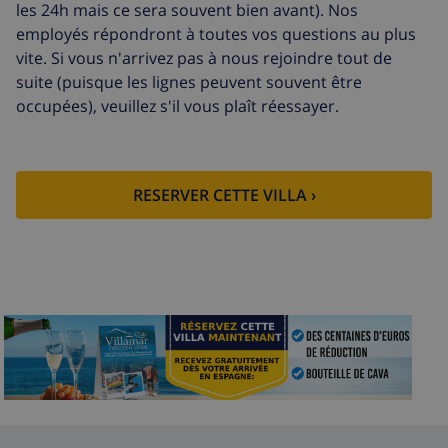
les 24h mais ce sera souvent bien avant). Nos
Départ tardif
113,75 $US
employés répondront à toutes vos questions au plus
vite. Si vous n'arrivez pas à nous rejoindre tout de
Nettoyage
basée sur consommation
suite (puisque les lignes peuvent souvent être
supplémentaire
énergétique (52,77 $US/HOUR)
occupées), veuillez s'il vous plaît réessayer.
Fonds
4.80% du montant total
d'annulation:
RESERVER CETTE VILLA ›