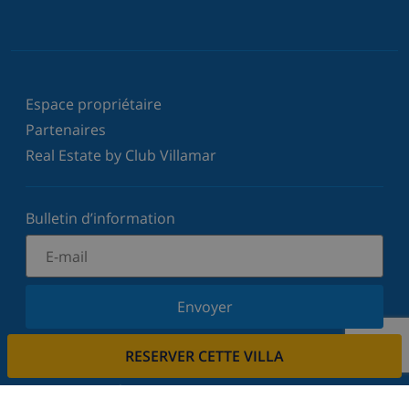
Espace propriétaire
Partenaires
Real Estate by Club Villamar
Bulletin d’information
Envoyer
Inscrivez-vous à notre newsletter et restez informé
RESERVER CETTE VILLA
des dernières nouvelles et offres. Nous respectons
votre vie privée.