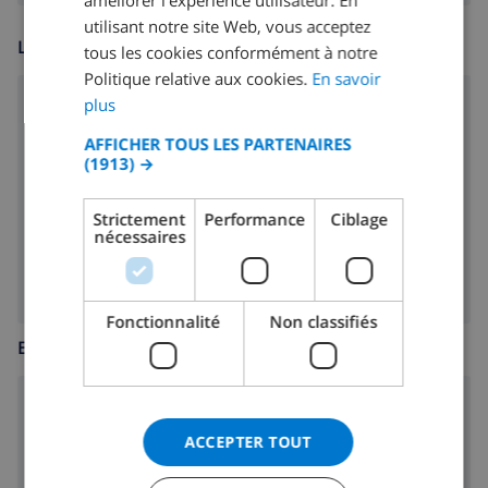
améliorer l'expérience utilisateur. En
FRENCH
utilisant notre site Web, vous acceptez
LOISIR
tous les cookies conformément à notre
SPANISH
Politique relative aux cookies.
En savoir
GERMAN
plus
lecteur CD
CATALAN
AFFICHER TOUS LES PARTENAIRES
radio-CD
(1913) →
ITALIAN
lecteur DVD
DANISH
Strictement
Performance
Ciblage
nécessaires
Cable tv
NORWEGIAN
Fonctionnalité
Non classifiés
ENFANTS BIENVENUS
slide
ACCEPTER TOUT