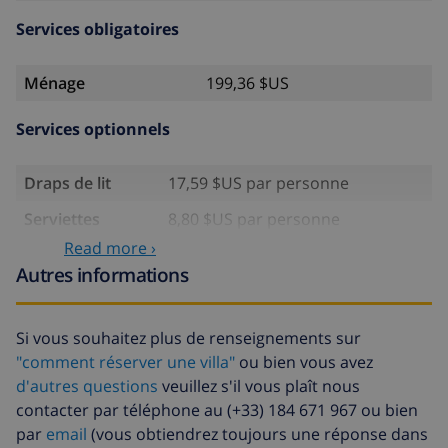
Services obligatoires
Ménage
199,36 $US
Services optionnels
Draps de lit
17,59 $US par personne
Serviettes
8,80 $US par personne
Read more ›
Lit bébé
4,19 $US par jour
Autres informations
Internet
inclus
Climatisation
inclus par jour
Si vous souhaitez plus de renseignements sur
"comment réserver une villa"
ou bien vous avez
Draps
17,59 $US par personne
supplémentaires
d'autres questions
veuillez s'il vous plaît nous
contacter par téléphone au (+33) 184 671 967 ou bien
Serviettes
8,80 $US par personne
par
email
(vous obtiendrez toujours une réponse dans
supplémentaires