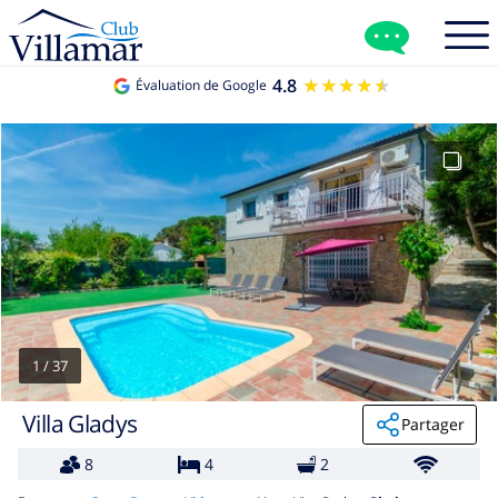
4.8
★★★★★
★★★★★
Évaluation de Google
1
/
37
Villa Gladys
Partager
8
4
2