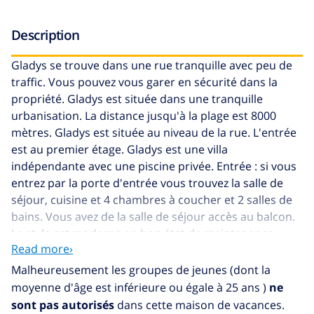
Description
Gladys se trouve dans une rue tranquille avec peu de
traffic. Vous pouvez vous garer en sécurité dans la
propriété. Gladys est située dans une tranquille
urbanisation. La distance jusqu'à la plage est 8000
mètres. Gladys est située au niveau de la rue. L'entrée
est au premier étage. Gladys est une villa
indépendante avec une piscine privée. Entrée : si vous
entrez par la porte d'entrée vous trouvez la salle de
séjour, cuisine et 4 chambres à coucher et 2 salles de
bains. Vous avez de la salle de séjour accès au balcon.
Le style est moderne en bon état de maintenance.
Read more›
L'intérieur est un mix de différentes couleurs avec une
belle atmosphère. Gladys dispose d'une belle vue.
Malheureusement les groupes de jeunes (dont la
Vous avez vue sur sur l'urbanisation. Gladys dispose
moyenne d'âge est inférieure ou égale à 25 ans )
ne
d'une surface bâtie de 120 mètres. Vous avez à votre
sont pas autorisés
dans cette maison de vacances.