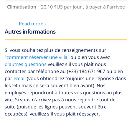
Climatisation
20,10 $US par jour , à payer à l'arrivée
Services optionnels
Read more ›
Autres informations
Draps de lit
17,59 $US par personne , à
payer à l'arrivée
Si vous souhaitez plus de renseignements sur
Serviettes
8,80 $US par personne , à payer à
"comment réserver une villa"
ou bien vous avez
l'arrivée
d'autres questions
veuillez s'il vous plaît nous
Lit bébé
4,19 $US par jour
contacter par téléphone au (+33) 184 671 967 ou bien
par
email
(vous obtiendrez toujours une réponse dans
Animaux
10,05 $US par jour
les 24h mais ce sera souvent bien avant). Nos
Draps
17,59 $US par personne , à
employés répondront à toutes vos questions au plus
supplémentaires
payer à l'arrivée
vite. Si vous n'arrivez pas à nous rejoindre tout de
suite (puisque les lignes peuvent souvent être
Serviettes
8,80 $US par personne , à payer à
supplémentaires
l'arrivée
occupées), veuillez s'il vous plaît réessayer.
Départ tardif
113,75 $US