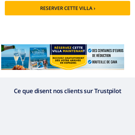
Nettoyage
basée sur consommation
supplémentaire
énergétique (52,77 $US/HOUR)
RESERVER CETTE VILLA ›
Fonds
4.80% du montant total
d'annulation:
Ce que disent nos clients sur Trustpilot