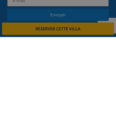
Envoyer
Inscrivez-vous à notre newsletter et restez informé
RESERVER CETTE VILLA
des dernières nouvelles et offres. Nous respectons
votre vie privée.
Louez votre propriété
Voulez-vous louer votre propriété avec nous?
En savoir plus