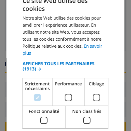
Ce site Web utilise des
lecteur CD
cookies
FRENCH
lecteur DVD
Notre site Web utilise des cookies pour
DUTCH
améliorer l'expérience utilisateur. En
Télévision satellite
FRENCH
utilisant notre site Web, vous acceptez
tous les cookies conformément à notre
SPANISH
Politique relative aux cookies.
En savoir
GERMAN
plus
CATALAN
Heures d'arrivée et de départ
AFFICHER TOUS LES PARTENAIRES
(1913) →
ITALIAN
DANISH
Strictement
Performance
Ciblage
nécessaires
NORWEGIAN
Arrivée:
De 16:00 avant 21:00
Départ:
Avant: 10:00
Fonctionnalité
Non classifiés
RESERVER CETTE VILLA ›