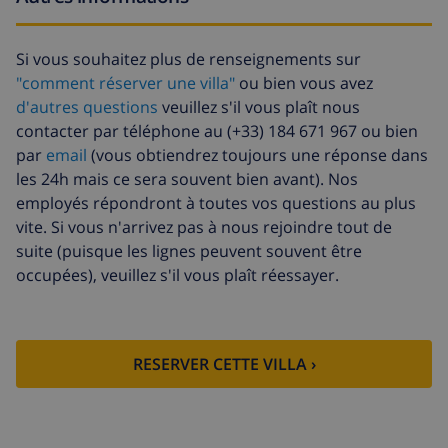
Lit bébé
4,19 $US par jour
Internet
inclus par jour
Si vous souhaitez plus de renseignements sur
"comment réserver une villa"
ou bien vous avez
Draps
17,59 $US par personne , à
d'autres questions
veuillez s'il vous plaît nous
supplémentaires
payer à l'arrivée
contacter par téléphone au (+33) 184 671 967 ou bien
Serviettes
8,80 $US par personne , à payer à
par
email
(vous obtiendrez toujours une réponse dans
supplémentaires
l'arrivée
les 24h mais ce sera souvent bien avant). Nos
Départ tardif
113,75 $US
employés répondront à toutes vos questions au plus
vite. Si vous n'arrivez pas à nous rejoindre tout de
Nettoyage
basée sur consommation
suite (puisque les lignes peuvent souvent être
supplémentaire
énergétique (52,77 $US/HOUR)
occupées), veuillez s'il vous plaît réessayer.
Fonds
4.80% du montant total
d'annulation:
RESERVER CETTE VILLA ›