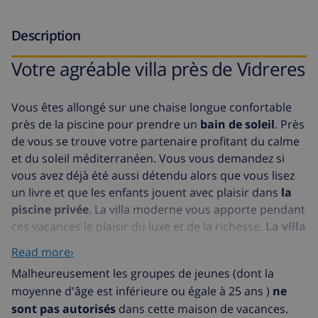
Description
Votre agréable villa près de Vidreres
Vous êtes allongé sur une chaise longue confortable
près de la piscine pour prendre un
bain de soleil
. Près
de vous se trouve votre partenaire profitant du calme
et du soleil méditerranéen. Vous vous demandez si
vous avez déjà été aussi détendu alors que vous lisez
un livre et que les enfants jouent avec plaisir dans
la
piscine privée
. La villa moderne vous apporte pendant
ces vacances le plaisir du luxe et de la richesse.
La villa
Ruanda
a de la place pour 6 personnes. Les hôtes
Read more›
peuvent se partager 3 chambres à coucher. Vous
Malheureusement les groupes de jeunes (dont la
disposez d’une
salle de bain luxueuse
, d’une cuisine
moyenne d'âge est inférieure ou égale à 25 ans )
ne
et d’un agréable salon. Du salon et de la cuisine vous
sont pas autorisés
dans cette maison de vacances.
accéderez au balcon. L’aménagement de cette villa