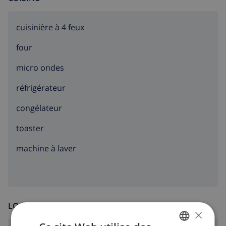
cuisinière à 4 feux
four
micro ondes
réfrigérateur
congélateur
toaster
machine à laver
LOISIR
×