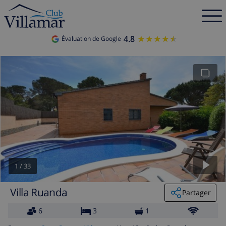
4.8
★★★★★
★★★★★
Évaluation de Google
1
/
33
Villa Ruanda
Partager
6
3
1