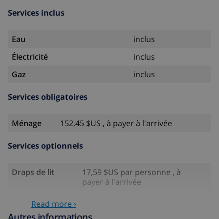
Services inclus
Eau
inclus
Électricité
inclus
Gaz
inclus
Services obligatoires
Ménage
152,45 $US , à payer à l'arrivée
Services optionnels
Draps de lit
17,59 $US par personne , à
payer à l'arrivée
Serviettes
8,80 $US par personne , à payer à
Read more ›
l'arrivée
Autres informations