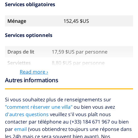
Services obligatoires
Ménage
152,45 $US
Services optionnels
Draps de lit
17,59 $US par personne
Serviettes
8,80 $US par personne
Read more ›
Lit bébé
inclus par jour
Autres informations
Siège enfant
inclus par jour
Internet
inclus par jour
Si vous souhaitez plus de renseignements sur
"comment réserver une villa"
ou bien vous avez
Climatisation
inclus
d'autres questions
veuillez s'il vous plaît nous
Draps
17,59 $US par personne
contacter par téléphone au (+33) 184 671 967 ou bien
supplémentaires
par
email
(vous obtiendrez toujours une réponse dans
Serviettes
8,80 $US par personne
les 24h mais ce sera souvent bien avant). Nos