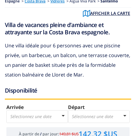
Espagne
>
Costa Brava
>
Vidreres
>
Aigua Viva Park >
Santelmo
AFFICHER LA CARTE
Villa de vacances pleine d’ambiance et
attrayante sur la Costa Brava espagnole.
Une villa idéale pour 6 personnes avec une piscine
privée, un barbecue, un balcon, une terrasse couverte,
un panier de basket située près de la formidable
station balnéaire de Lloret de Mar.
Disponibilité
Arrivée
Départ
Sélectionnez une date
Sélectionnez une date
142,32 $US
À partir de
/
par jour
:
149,81 $US