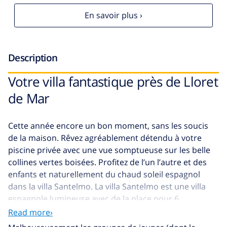
En savoir plus ›
Description
Votre villa fantastique près de Lloret
de Mar
Cette année encore un bon moment, sans les soucis
de la maison. Rêvez agréablement détendu à votre
piscine privée avec une vue somptueuse sur les belle
collines vertes boisées. Profitez de l’un l’autre et des
enfants et naturellement du chaud soleil espagnol
dans la villa Santelmo. La villa Santelmo est une villa
espagnole lumineuse avec de la place pour 6
personnes près de la connue station balnéaire
Lloret
Read more›
de Mar
. Ici vous pourrez vivre des vacances