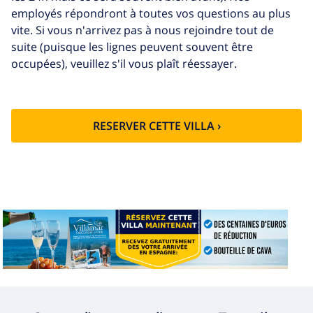
supplémentaires
employés répondront à toutes vos questions au plus
vite. Si vous n'arrivez pas à nous rejoindre tout de
Départ tardif
113,75 $US
suite (puisque les lignes peuvent souvent être
Nettoyage
basée sur consommation
occupées), veuillez s'il vous plaît réessayer.
supplémentaire
énergétique (52,77 $US/HOUR)
Fonds
4.80% du montant total
d'annulation:
RESERVER CETTE VILLA ›