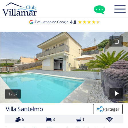
4.8
★★★★★
★★★★★
Évaluation de Google
1
/
57
Villa Santelmo
Partager
6
3
1