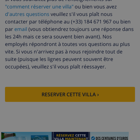
"comment réserver une villa"
ou bien vous avez
Draps
17,59 $US par personne , à
d'autres questions
veuillez s'il vous plaît nous
supplémentaires
payer à l'arrivée
contacter par téléphone au (+33) 184 671 967 ou bien
Serviettes
8,80 $US par personne , à payer à
par
email
(vous obtiendrez toujours une réponse dans
supplémentaires
l'arrivée
les 24h mais ce sera souvent bien avant). Nos
Départ tardif
113,75 $US
employés répondront à toutes vos questions au plus
vite. Si vous n'arrivez pas à nous rejoindre tout de
Nettoyage
basée sur consommation
suite (puisque les lignes peuvent souvent être
supplémentaire
énergétique (52,77 $US/HOUR)
occupées), veuillez s'il vous plaît réessayer.
Fonds
4.80% du montant total
d'annulation:
RESERVER CETTE VILLA ›