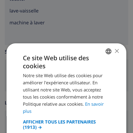
lave-vaisselle
machine à laver
×
SALLE DE SÉJOUR
Ce site Web utilise des
cookies
FRENCH
poêle (bois)
Notre site Web utilise des cookies pour
DUTCH
améliorer l'expérience utilisateur. En
FRENCH
utilisant notre site Web, vous acceptez
tous les cookies conformément à notre
SPANISH
LOISIR
Politique relative aux cookies.
En savoir
GERMAN
plus
CATALAN
lecteur CD
AFFICHER TOUS LES PARTENAIRES
(1913) →
ITALIAN
lecteur DVD