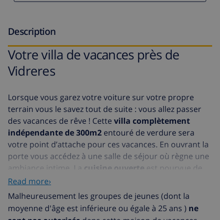
Description
Votre villa de vacances près de
Vidreres
Lorsque vous garez votre voiture sur votre propre
terrain vous le savez tout de suite : vous allez passer
des vacances de rêve ! Cette
villa complètement
indépendante de 300m2
entouré de verdure sera
votre point d’attache pour ces vacances. En ouvrant la
porte vous accédez à une salle de séjour où règne une
ambiance intime. La
cuisine ouverte
est pourvue de
tous les conforts. Au rez-de-chaussée se trouvent aussi
Read more›
une salle à manger magnifique, 2 chambres et 1 salle
Malheureusement les groupes de jeunes (dont la
de bain. Au premier étage se trouvent 2 chambres et 1
moyenne d'âge est inférieure ou égale à 25 ans )
ne
salle de bain. Les
deux salles de bains
sont pourvues