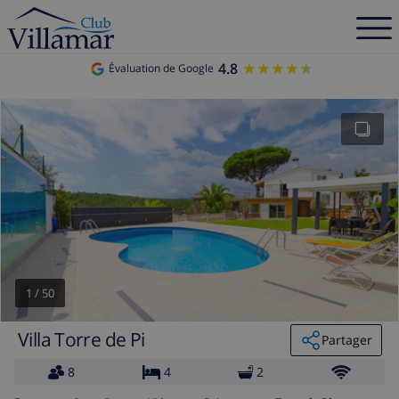
4.8
★★★★★
★★★★★
Évaluation de Google
1
/
50
Villa Torre de Pi
Partager
8
4
2