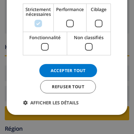
DANISH
Strictement
Performance
Ciblage
Cable tv
nécessaires
NORWEGIAN
Fonctionnalité
Non classifiés
Heures d'arrivée et de départ
ACCEPTER TOUT
Arrivée:
De 16:00 avant 21:00
REFUSER TOUT
Départ:
Avant: 10:00
AFFICHER LES DÉTAILS
RESERVER CETTE VILLA ›
Région