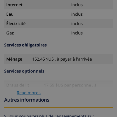
Internet
inclus
Eau
inclus
Électricité
inclus
Gaz
inclus
Services obligatoires
Ménage
152,45 $US , à payer à l'arrivée
Services optionnels
Draps de lit
17,59 $US par personne , à
payer à l'arrivée
Read more ›
Autres informations
Serviettes
8,80 $US par personne , à payer à
l'arrivée
Lit bébé
4,19 $US par jour
Si vous souhaitez plus de renseignements sur