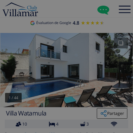
4.8
★★★★★
★★★★★
Évaluation de Google
1
/
44
Villa Watamula
Partager
10
4
3