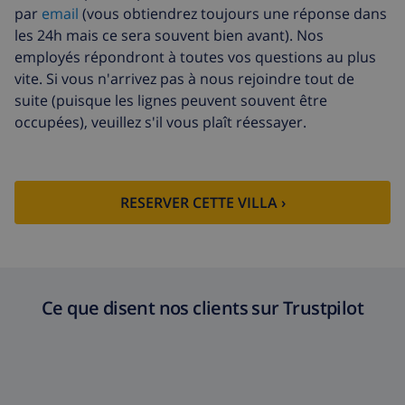
par
email
(vous obtiendrez toujours une réponse dans
Nettoyage
basée sur consommation
les 24h mais ce sera souvent bien avant). Nos
supplémentaire
énergétique (52,77 $US/HOUR)
employés répondront à toutes vos questions au plus
Fonds
4.80% du montant total
vite. Si vous n'arrivez pas à nous rejoindre tout de
d'annulation:
suite (puisque les lignes peuvent souvent être
occupées), veuillez s'il vous plaît réessayer.
RESERVER CETTE VILLA ›
Ce que disent nos clients sur Trustpilot