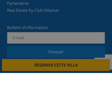
Partenaires
Real Estate by Club Villamar
Bulletin d’information
Envoyer
Inscrivez-vous à notre newsletter et restez informé
RESERVER CETTE VILLA
des dernières nouvelles et offres. Nous respectons
votre vie privée.
Louez votre propriété