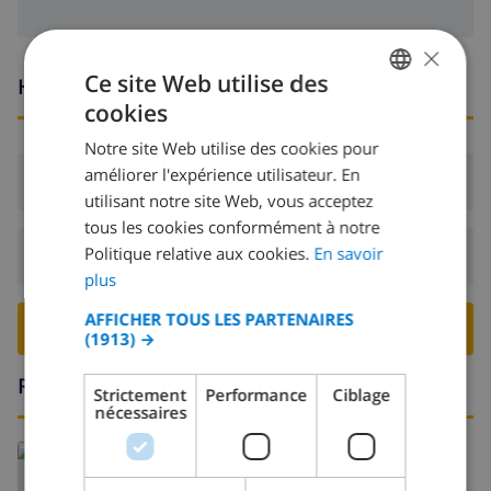
×
Ce site Web utilise des
Heures d'arrivée et de départ
cookies
FRENCH
Notre site Web utilise des cookies pour
DUTCH
améliorer l'expérience utilisateur. En
Arrivée:
De 16:00 avant 20:00
FRENCH
utilisant notre site Web, vous acceptez
tous les cookies conformément à notre
SPANISH
Politique relative aux cookies.
En savoir
Départ:
Avant: 10:00
GERMAN
plus
CATALAN
AFFICHER TOUS LES PARTENAIRES
RESERVER CETTE VILLA ›
(1913) →
ITALIAN
DANISH
Région
Strictement
Performance
Ciblage
nécessaires
NORWEGIAN