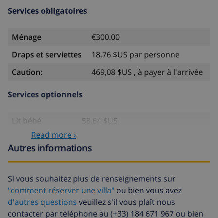
Services obligatoires
Ménage
€300.00
Draps et serviettes
18,76 $US par personne
Caution:
469,08 $US , à payer à l'arrivée
Services optionnels
Lit bébé
58,64 $US
Read more ›
Animaux
58,64 $US
Autres informations
Draps
17,59 $US par personne
supplémentaires
Si vous souhaitez plus de renseignements sur
Serviettes
8,80 $US par personne
"comment réserver une villa"
ou bien vous avez
supplémentaires
d'autres questions
veuillez s'il vous plaît nous
Départ tardif
113,75 $US
contacter par téléphone au (+33) 184 671 967 ou bien