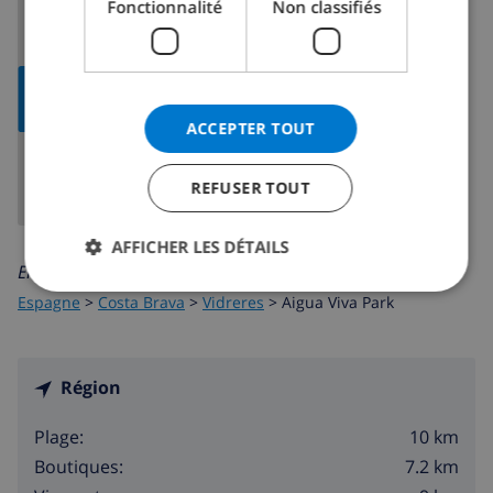
Fonctionnalité
Non classifiés
AFFICHER LA
CARTE
ACCEPTER TOUT
REFUSER TOUT
AFFICHER LES DÉTAILS
En savoir plus sur:
Espagne
>
Costa Brava
>
Vidreres
>
Aigua Viva Park
Région
10 km
Plage:
7.2 km
Boutiques: