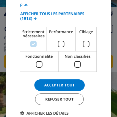
GERMAN
plus
CATALAN
AFFICHER TOUS LES PARTENAIRES
(1913) →
ITALIAN
6
700m
privée
wifi
3
3
Quintus
DANISH
Strictement
Performance
Ciblage
nécessaires
NORWEGIAN
Espagne
-
Costa del Sol
-
Marbella
de
/
241,28 $US
par
jour
Fonctionnalité
Non classifiés
VOIR CETTE VILLA
›
ACCEPTER TOUT
8.0
/ 10 |
1
AVIS
REFUSER TOUT
AFFICHER LES DÉTAILS