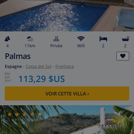
4
11km
privée
wifi
2
2
Palmas
Espagne
-
Costa del Sol
-
Frigiliana
de
/
113,29 $US
par
jour
VOIR CETTE VILLA
›
8.9
/ 10 |
10
AVIS