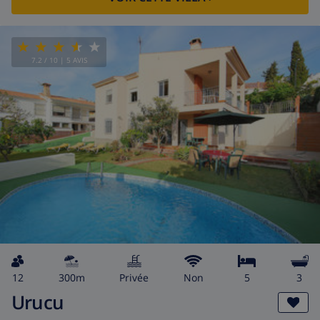
7.2
/ 10 |
5
AVIS
12
300m
privée
Non
5
3
Urucu