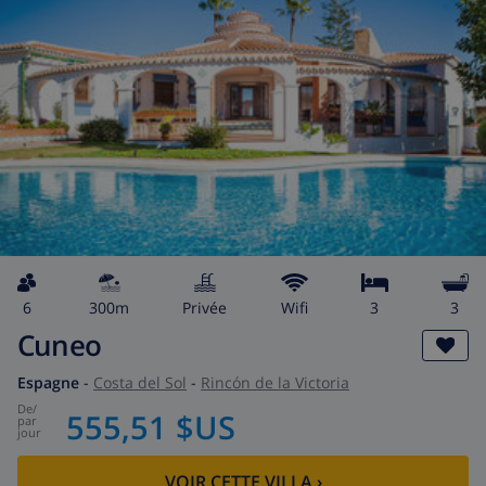
6
300m
privée
wifi
3
3
Cuneo
Espagne
-
Costa del Sol
-
Rincón de la Victoria
de
/
555,51 $US
par
jour
VOIR CETTE VILLA
›