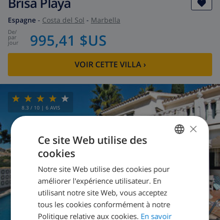
Brisa Playa
Espagne
-
Costa del Sol
-
Marbella
de
/
995,41 $US
par
jour
VOIR CETTE VILLA
›
8.3
/ 10 |
6
AVIS
×
Ce site Web utilise des
cookies
FRENCH
Notre site Web utilise des cookies pour
DUTCH
améliorer l'expérience utilisateur. En
FRENCH
utilisant notre site Web, vous acceptez
tous les cookies conformément à notre
SPANISH
Politique relative aux cookies.
En savoir