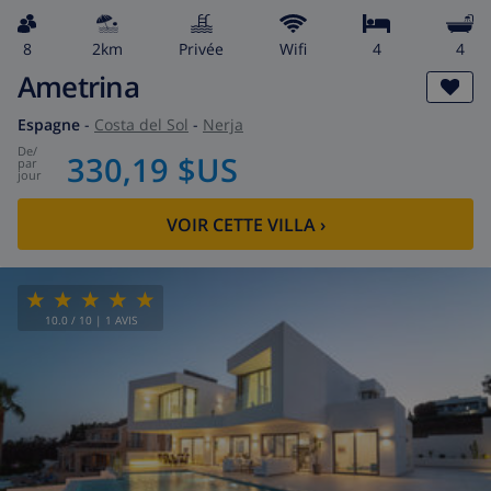
8
2km
privée
wifi
4
4
Ametrina
Espagne
-
Costa del Sol
-
Nerja
de
/
330,19 $US
par
jour
VOIR CETTE VILLA
›
10.0
/ 10 |
1
AVIS