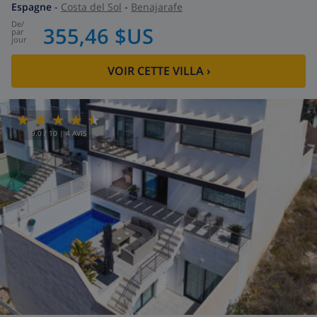
Espagne
-
Costa del Sol
-
Benajarafe
de
/
355,46 $US
par
jour
VOIR CETTE VILLA
›
9.0
/ 10 |
4
AVIS