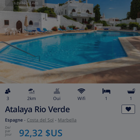
9.0
/ 10 |
2
AVIS
3
2km
Oui
wifi
1
1
Atalaya Rio Verde
Espagne
-
Costa del Sol
-
Marbella
de
/
92,32 $US
par
jour