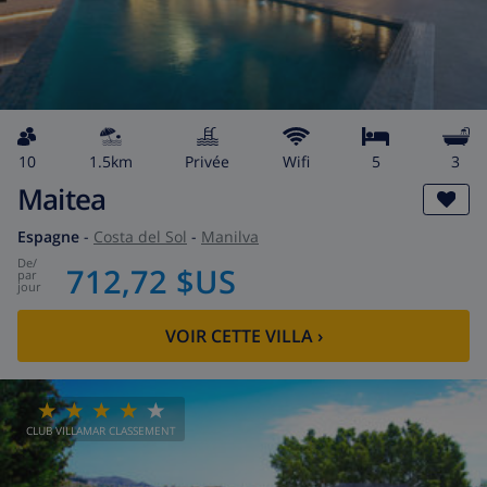
10
1.5km
privée
wifi
5
3
Maitea
Espagne
-
Costa del Sol
-
Manilva
de
/
712,72 $US
par
jour
VOIR CETTE VILLA
›
CLUB VILLAMAR CLASSEMENT