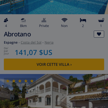
4
8km
privée
Non
2
1
Abrotano
Espagne
-
Costa del Sol
-
Nerja
de
/
141,07 $US
par
jour
VOIR CETTE VILLA
›
10.0
/ 10 |
2
AVIS