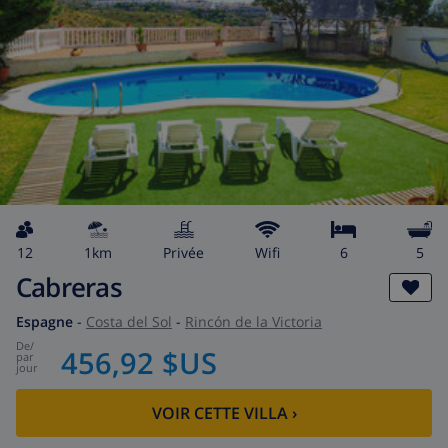
12
1km
privée
wifi
6
5
Cabreras
Espagne
-
Costa del Sol
-
Rincón de la Victoria
de
/
456,92 $US
par
jour
VOIR CETTE VILLA
›