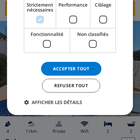
Strictement
Performance
Ciblage
VOIR CETTE VILLA
›
nécessaires
NORWEGIAN
Fonctionnalité
Non classifiés
8.2
/ 10 |
13
AVIS
ACCEPTER TOUT
REFUSER TOUT
AFFICHER LES DÉTAILS
4
11km
privée
wifi
2
2