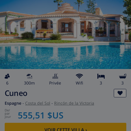
6
300m
privée
wifi
3
3
Cuneo
Espagne
-
Costa del Sol
-
Rincón de la Victoria
de
/
555,51 $US
par
jour
VOIR CETTE VILLA
›