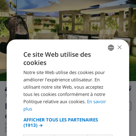
×
Ce site Web utilise des
cookies
FRENCH
Notre site Web utilise des cookies pour
DUTCH
améliorer l'expérience utilisateur. En
FRENCH
utilisant notre site Web, vous acceptez
tous les cookies conformément à notre
SPANISH
14
privée
wifi
5
5
Politique relative aux cookies.
En savoir
Brisa Playa
GERMAN
plus
CATALAN
Espagne
-
Costa del Sol
-
Marbella
AFFICHER TOUS LES PARTENAIRES
de
/
(1913) →
ITALIAN
995,41 $US
par
jour
DANISH