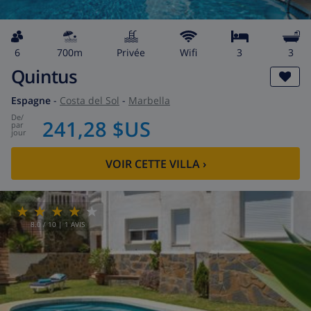
6
700m
privée
wifi
3
3
Quintus
Espagne
-
Costa del Sol
-
Marbella
de
/
241,28 $US
par
jour
VOIR CETTE VILLA
›
8.0
/ 10 |
1
AVIS