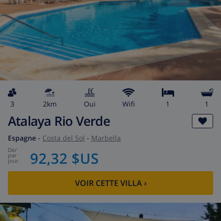
3
2km
Oui
wifi
1
1
Atalaya Rio Verde
Espagne
-
Costa del Sol
-
Marbella
de
/
92,32 $US
par
jour
VOIR CETTE VILLA
›