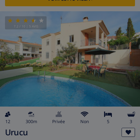
7.2
/ 10 |
5
AVIS
12
300m
privée
Non
5
3
Urucu