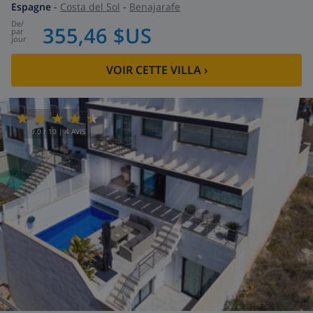
Espagne
-
Costa del Sol
-
Benajarafe
de
/
355,46 $US
par
jour
VOIR CETTE VILLA
›
9.0
/ 10 |
4
AVIS