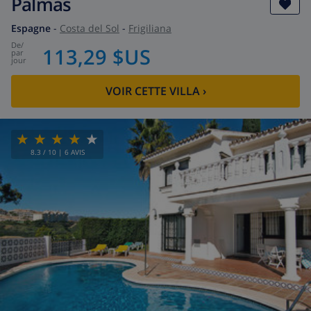
Palmas
Espagne
-
Costa del Sol
-
Frigiliana
de
/
113,29 $US
par
jour
VOIR CETTE VILLA
›
8.3
/ 10 |
6
AVIS