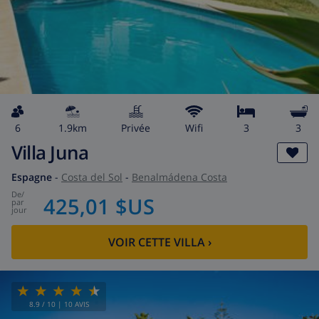
6
1.9km
privée
wifi
3
3
Villa Juna
Espagne
-
Costa del Sol
-
Benalmádena Costa
de
/
425,01 $US
par
jour
VOIR CETTE VILLA
›
8.9
/ 10 |
10
AVIS