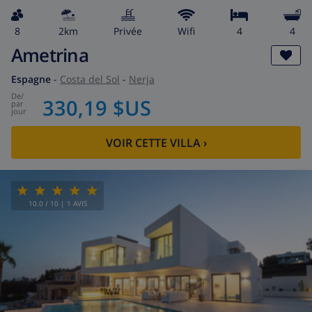
8
2km
privée
wifi
4
4
Ametrina
Espagne
-
Costa del Sol
-
Nerja
de
/
330,19 $US
par
jour
VOIR CETTE VILLA
›
10.0
/ 10 |
1
AVIS