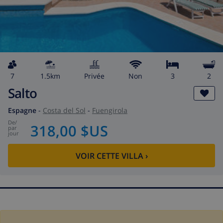
7
1.5km
privée
Non
3
2
Salto
Espagne
-
Costa del Sol
-
Fuengirola
de
/
318,00 $US
par
jour
VOIR CETTE VILLA
›