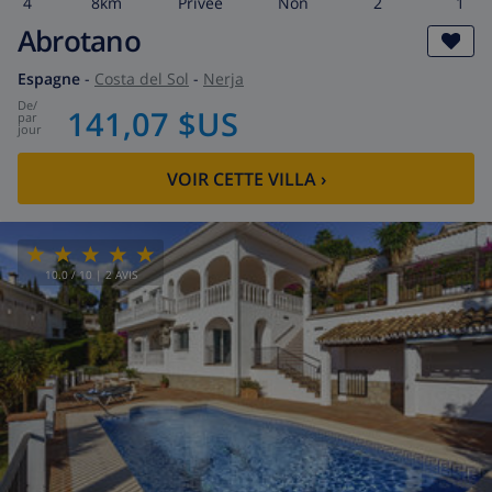
4
8km
privée
Non
2
1
Abrotano
Espagne
-
Costa del Sol
-
Nerja
de
/
141,07 $US
par
jour
VOIR CETTE VILLA
›
10.0
/ 10 |
2
AVIS