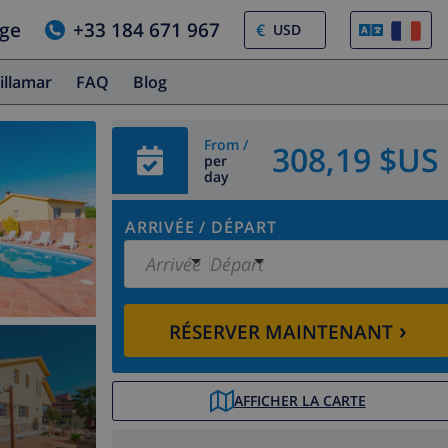
age
+33 184 671 967
€
illamar
FAQ
Blog
From /
308,19 $US
per
day
ARRIVÉE
/
DÉPART
Arrivée
Départ
›
RÉSERVER MAINTENANT
AFFICHER LA CARTE