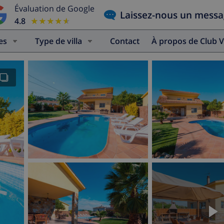
Évaluation de Google
Laissez-nous un mess
4.8
★★★★★
★★★★★
es
Type de villa
Contact
À propos de Club V