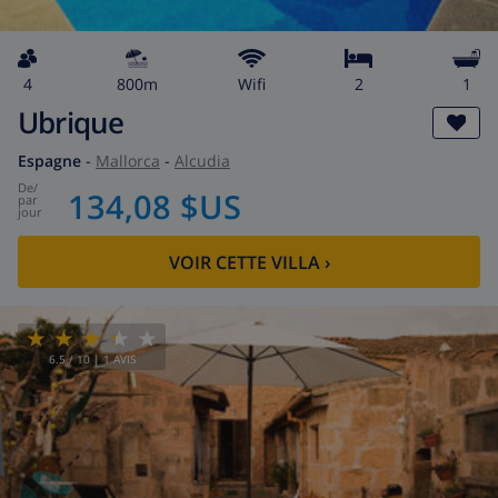
4
800m
wifi
2
1
Ubrique
Espagne
-
Mallorca
-
Alcudia
de
/
134,08 $US
par
jour
VOIR CETTE VILLA
›
6.5
/ 10 |
1
AVIS