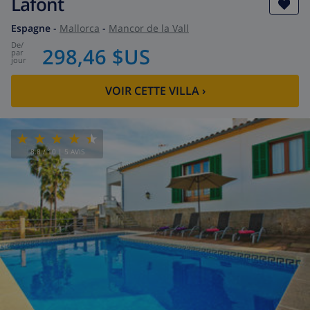
Lafont
Espagne
-
Mallorca
-
Mancor de la Vall
de
/
298,46 $US
par
jour
VOIR CETTE VILLA
›
8.8
/ 10 |
5
AVIS