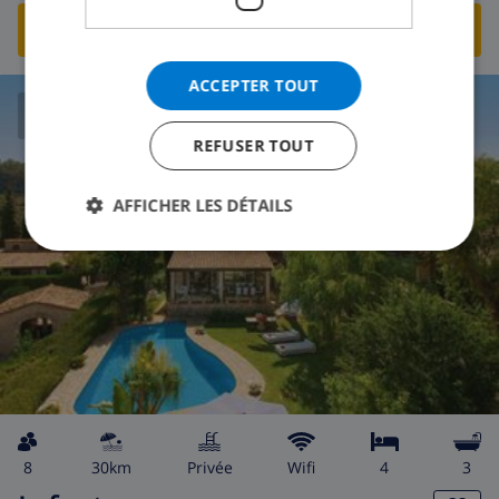
VOIR CETTE VILLA
›
ACCEPTER TOUT
CLUB VILLAMAR CLASSEMENT
REFUSER TOUT
AFFICHER LES DÉTAILS
8
30km
privée
wifi
4
3