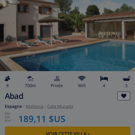
8
700m
privée
wifi
4
3
Abad
Espagne
-
Mallorca
-
Cala Murada
de
/
189,11 $US
par
jour
VOIR CETTE VILLA
›