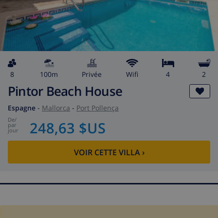
8
100m
privée
wifi
4
2
Pintor Beach House
Espagne
-
Mallorca
-
Port Pollença
de
/
248,63 $US
par
jour
VOIR CETTE VILLA
›