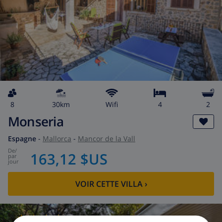
8
30km
wifi
4
2
Monseria
Espagne
-
Mallorca
-
Mancor de la Vall
de
/
163,12 $US
par
jour
VOIR CETTE VILLA
›