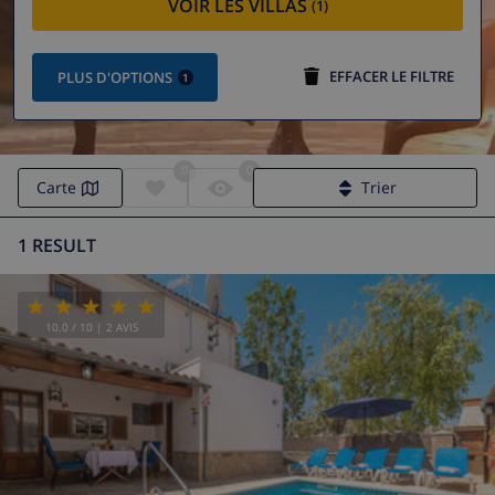
VOIR LES VILLAS
(1)
EFFACER LE FILTRE
PLUS D'OPTIONS
1
0
0
Carte
Trier
1 RESULT
10.0
/ 10 |
2
AVIS