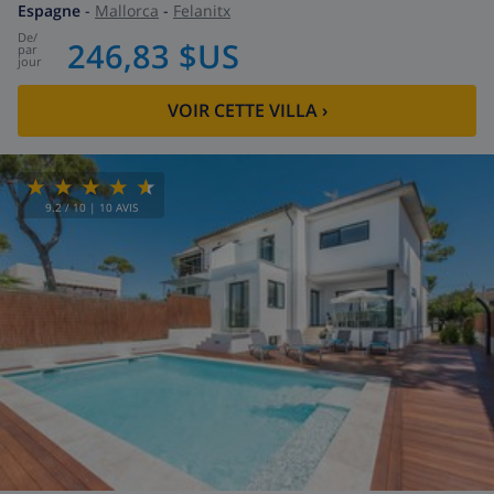
Espagne
-
Mallorca
-
Felanitx
de
/
246,83 $US
par
jour
VOIR CETTE VILLA
›
9.2
/ 10 |
10
AVIS