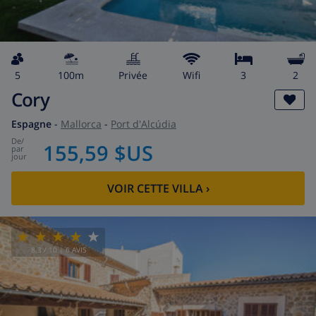
5
100m
privée
wifi
3
2
Cory
Espagne
-
Mallorca
-
Port d'Alcúdia
de
/
155,59 $US
par
jour
VOIR CETTE VILLA
›
8.3
/ 10 |
6
AVIS