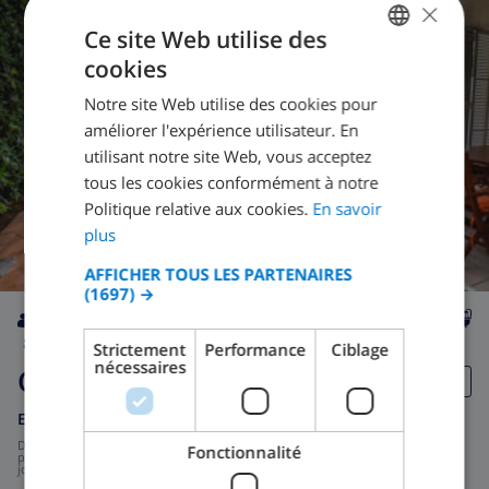
×
CLUB VILLAMAR CLASSEMENT
Ce site Web utilise des
cookies
FRENCH
Notre site Web utilise des cookies pour
DUTCH
améliorer l'expérience utilisateur. En
FRENCH
utilisant notre site Web, vous acceptez
tous les cookies conformément à notre
SPANISH
Politique relative aux cookies.
En savoir
GERMAN
plus
CATALAN
AFFICHER TOUS LES PARTENAIRES
(1697) →
ITALIAN
DANISH
8
5m
wifi
4
3
Strictement
Performance
Ciblage
nécessaires
NORWEGIAN
Cluedo
Espagne
-
Mallorca
-
Alcúdia
de
/
Fonctionnalité
205,61 $US
par
jour