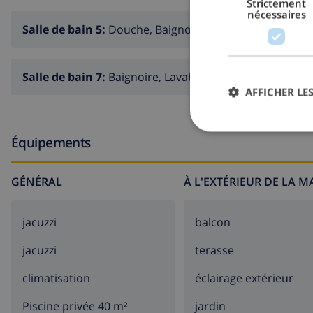
Strictement
nécessaires
Salle de bain 5:
Douche, Baignoire, Lavabo, Toilette
Salle de bain 7:
Baignoire, Lavabo, Toilette
AFFICHER LES
Équipements
GÉNÉRAL
À L'EXTÉRIEUR DE LA 
jacuzzi
balcon
jacuzzi
terasse
climatisation
éclairage extérieur
Piscine privée 40 m²
jardin