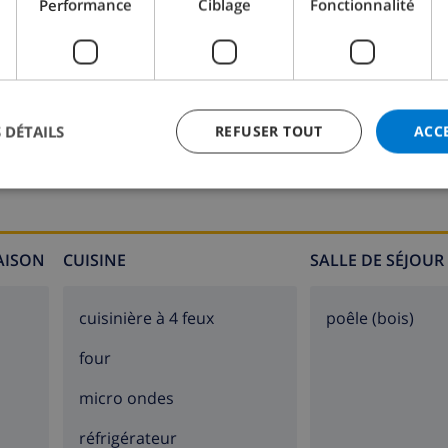
Performance
Ciblage
Fonctionnalité
Salle de bain 6:
Douche, Baignoire, Lavabo, Toilet
 DÉTAILS
REFUSER TOUT
ACC
MAISON
CUISINE
SALLE DE SÉJOUR
cuisinière à 4 feux
poêle (bois)
four
micro ondes
réfrigérateur