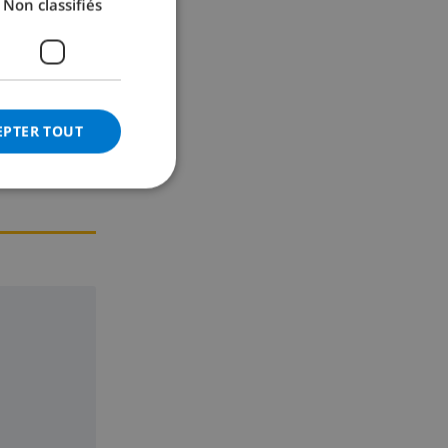
Non classifiés
GERMAN
te
CATALAN
ITALIAN
DANISH
EPTER TOUT
NORWEGIAN