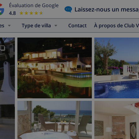
Évaluation de Google
Laissez-nous un mess
4.8
★★★★★
★★★★★
es
Type de villa
Contact
À propos de Club V