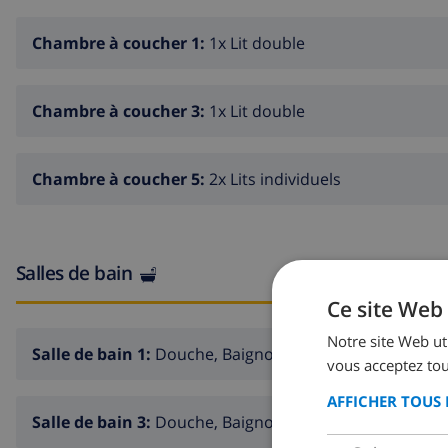
Chambre à coucher 1:
1x Lit double
Chambre à coucher 3:
1x Lit double
Chambre à coucher 5:
2x Lits individuels
Salles de bain
Ce site Web 
Notre site Web uti
Salle de bain 1:
Douche, Baignoire, Lavabo, Toilette
vous acceptez tou
AFFICHER TOUS 
Salle de bain 3:
Douche, Baignoire, Lavabo, Toilette