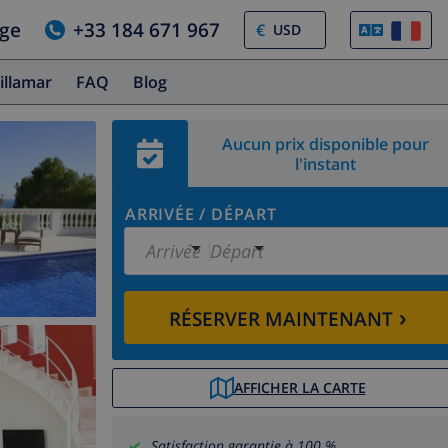
age
+33 184 671 967
€
illamar
FAQ
Blog
Aucun prix disponible pour
l'instant
ARRIVÉE
/
DÉPART
Arrivée
Départ
›
RÉSERVER MAINTENANT
AFFICHER LA CARTE
Satisfaction garantie à 100 %