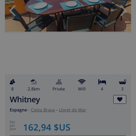
8
2.8km
privée
wifi
4
3
Whitney
Espagne
-
Costa Brava
-
Lloret de Mar
de
/
162,94 $US
par
jour