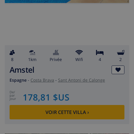
8
1km
privée
wifi
4
2
Amstel
Espagne
-
Costa Brava
-
Sant Antoni de Calonge
de
/
178,81 $US
par
jour
VOIR CETTE VILLA
›