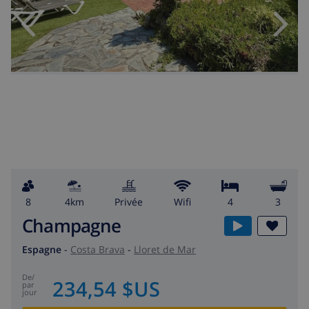
8
4km
privée
wifi
4
3
Champagne
Espagne
-
Costa Brava
-
Lloret de Mar
de
/
234,54 $US
par
jour