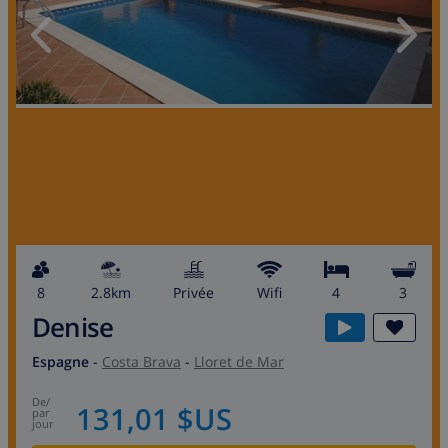
8
2.8km
privée
wifi
4
3
Denise
Espagne
-
Costa Brava
-
Lloret de Mar
de
/
131,01 $US
par
jour