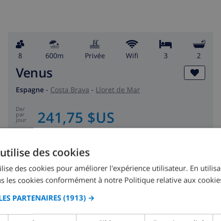
8
600m
privée
wifi
3
2
Venus
Espagne
-
Costa Brava
-
Lloret de Mar
de
/
241,75 $US
par
jour
VOIR CETTE VILLA
›
utilise des cookies
lise des cookies pour améliorer l'expérience utilisateur. En utilis
s les cookies conformément à notre Politique relative aux cookie
LES PARTENAIRES
(1913) →
8.5
/ 10 |
44
AVIS