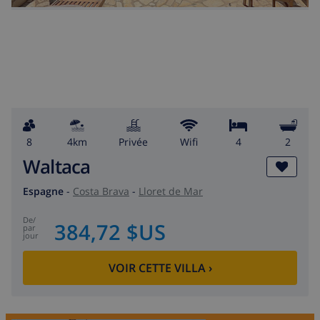
8
4km
privée
wifi
4
2
Waltaca
Espagne
-
Costa Brava
-
Lloret de Mar
de
/
384,72 $US
par
jour
VOIR CETTE VILLA
›