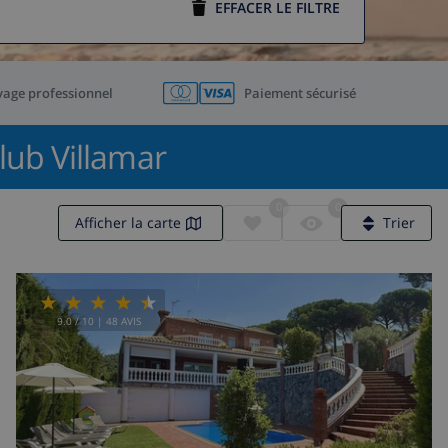
EFFACER LE FILTRE
yage professionnel
Paiement sécurisé
lub Villamar
0
0
Afficher la carte
Trier
9.0
/ 10 |
48
AVIS