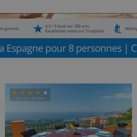
4.5 / 5
basé
sur
280
avis
m garanti
.
Netto
Excellentes notes sur
Trustpilot
lla Espagne pour 8 personnes | C
8.5
/ 10 |
202
AVIS