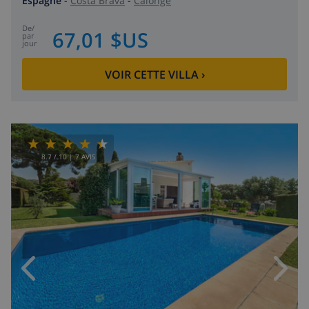
Espagne
-
Costa Brava
-
Calonge
de
/
67,01 $US
par
jour
VOIR CETTE VILLA
›
8.7
/ 10 |
7
AVIS