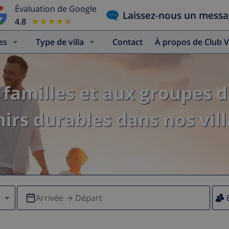
Évaluation de Google
Laissez-nous un mess
4.8
★★★★★
★★★★★
es
Type de villa
Contact
À propos de Club V
familles et aux groupes d
irs durables dans nos vill
Arrivée → Départ