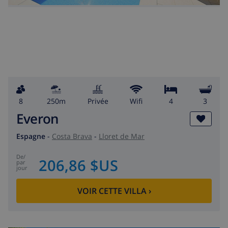
8
250m
privée
wifi
4
3
Everon
Espagne
-
Costa Brava
-
Lloret de Mar
de
/
206,86 $US
par
jour
VOIR CETTE VILLA
›