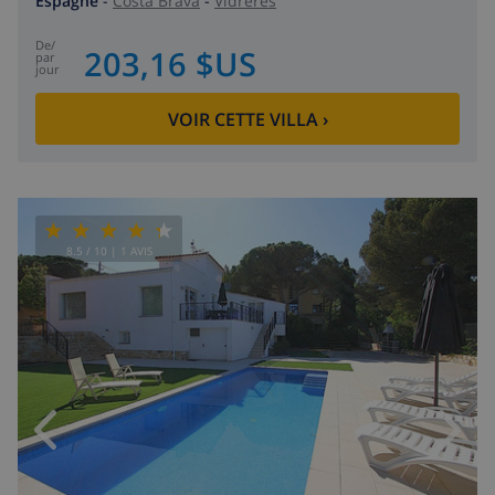
Espagne
-
Costa Brava
-
Vidreres
de
/
203,16 $US
par
jour
VOIR CETTE VILLA
›
8.5
/ 10 |
1
AVIS