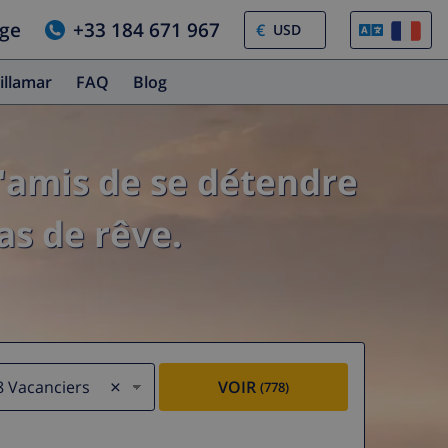
age
+33 184 671 967
€
illamar
FAQ
Blog
'amis de se détendre
as de rêve.
×
8 Vacanciers
VOIR
(778)