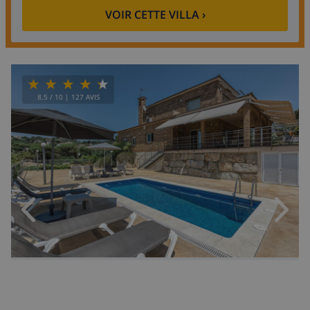
VOIR CETTE VILLA
›
8.5
/ 10 |
127
AVIS