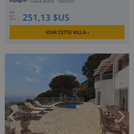
Espagne
-
Costa Brava
-
Vidreres
de
/
251,13 $US
par
jour
VOIR CETTE VILLA
›