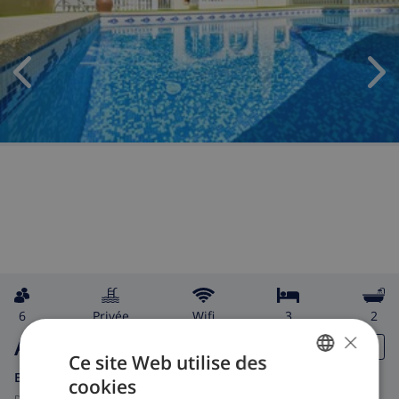
6
privée
wifi
3
2
×
Aladina
Ce site Web utilise des
Espagne
-
Costa Blanca
-
Calpe
cookies
FRENCH
de
/