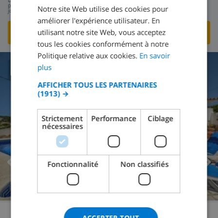
152,83 $US
par
Notre site Web utilise des cookies pour
jour
DUTCH
améliorer l'expérience utilisateur. En
FRENCH
utilisant notre site Web, vous acceptez
VOIR CETTE VILLA
›
tous les cookies conformément à notre
SPANISH
Politique relative aux cookies.
En savoir
GERMAN
plus
CLUB VILLAMAR CLASSEMENT
CATALAN
AFFICHER TOUS LES PARTENAIRES
(1913) →
ITALIAN
DANISH
Strictement
Performance
Ciblage
nécessaires
NORWEGIAN
Fonctionnalité
Non classifiés
ACCEPTER TOUT