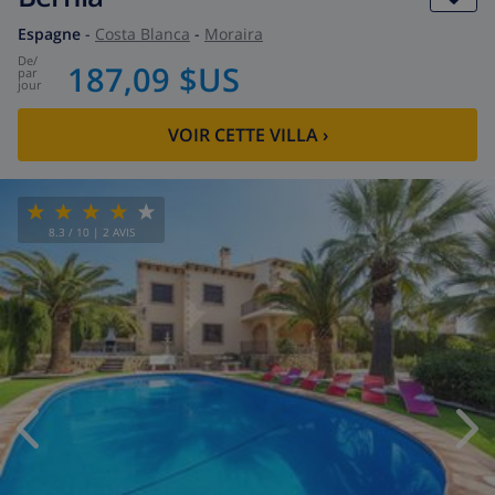
Espagne
-
Costa Blanca
-
Moraira
de
/
187,09 $US
par
jour
VOIR CETTE VILLA
›
8.3
/ 10 |
2
AVIS