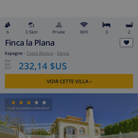
6
3.5km
privée
wifi
3
2
Finca la Plana
Espagne
-
Costa Blanca
-
Denia
de
/
232,14 $US
par
jour
VOIR CETTE VILLA
›
CLUB VILLAMAR CLASSEMENT