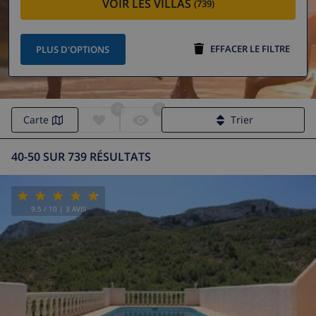
VOIR LES VILLAS
(739)
EFFACER LE FILTRE
PLUS D'OPTIONS
0
0
Carte
Trier
40-50 SUR 739 RÉSULTATS
9.5
/ 10 |
3
AVIS