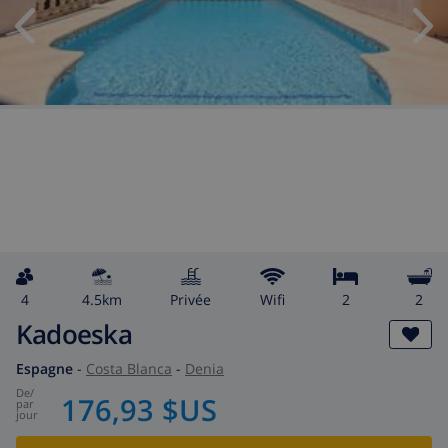
4
4.5km
privée
wifi
2
2
Kadoeska
Espagne
-
Costa Blanca
-
Denia
de
/
176,93 $US
par
jour