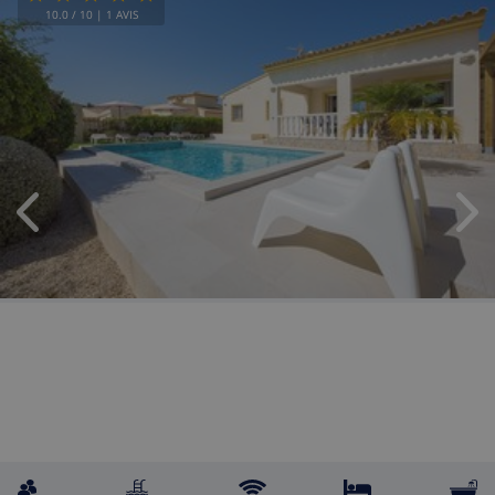
10.0
/ 10 |
1
AVIS