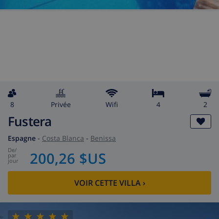
8
privée
wifi
4
2
Fustera
Espagne
-
Costa Blanca
-
Benissa
de
/
200,26 $US
par
jour
VOIR CETTE VILLA
›