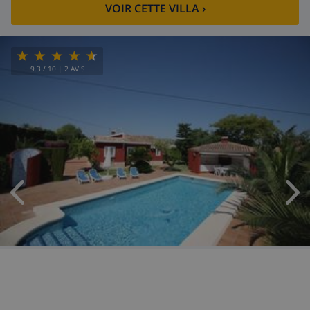
VOIR CETTE VILLA
›
9.3
/ 10 |
2
AVIS