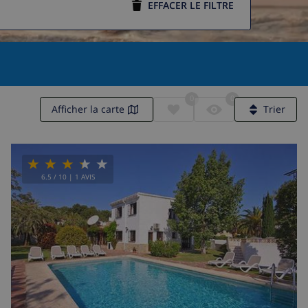
EFFACER LE FILTRE
0
0
Afficher la carte
Trier
6.5
/ 10 |
1
AVIS