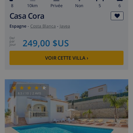
8
10km
privée
Non
5
6
Casa Cora
Espagne
-
Costa Blanca
-
Javea
de
/
249,00 $US
par
jour
VOIR CETTE VILLA
›
8.5
/ 10 |
2
AVIS