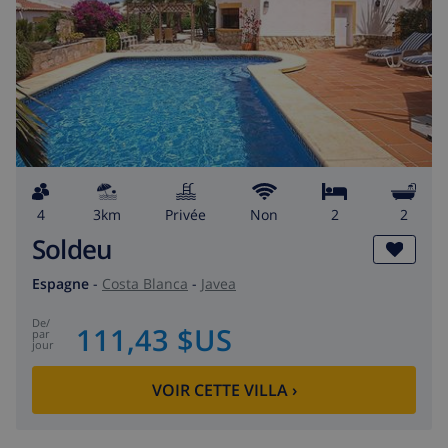
4
3km
privée
Non
2
2
Soldeu
Espagne
-
Costa Blanca
-
Javea
de
/
111,43 $US
par
jour
VOIR CETTE VILLA
›