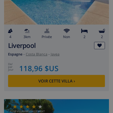
4
3km
privée
Non
2
2
Liverpool
Espagne
-
Costa Blanca
-
Javea
de
/
118,96 $US
par
jour
VOIR CETTE VILLA
›
CLUB VILLAMAR CLASSEMENT