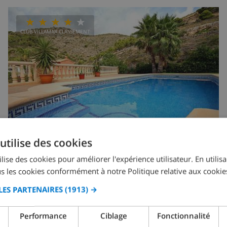
CLUB VILLAMAR CLASSEMENT
utilise des cookies
lise des cookies pour améliorer l'expérience utilisateur. En utilis
s les cookies conformément à notre Politique relative aux cookie
6
5km
privée
Non
3
3
Casa Margot 6
LES PARTENAIRES
(1913) →
Espagne
-
Costa Blanca
-
Javea
Performance
Ciblage
Fonctionnalité