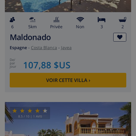
6
5km
privée
Non
3
2
Maldonado
Espagne
-
Costa Blanca
-
Javea
de
/
107,88 $US
par
jour
VOIR CETTE VILLA
›
8.5
/ 10 |
1
AVIS