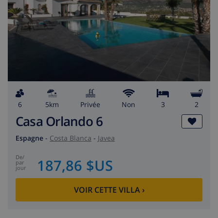
6
5km
privée
Non
3
2
Casa Orlando 6
Espagne
-
Costa Blanca
-
Javea
de
/
187,86 $US
par
jour
VOIR CETTE VILLA
›