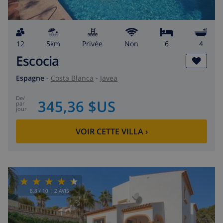
12
5km
privée
Non
6
4
Escocia
Espagne
-
Costa Blanca
-
Javea
de
/
345,36 $US
par
jour
VOIR CETTE VILLA
›
8.8
/ 10 |
2
AVIS