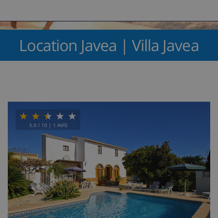
Location Javea | Villa Javea
5.0
/ 10 |
1
AVIS