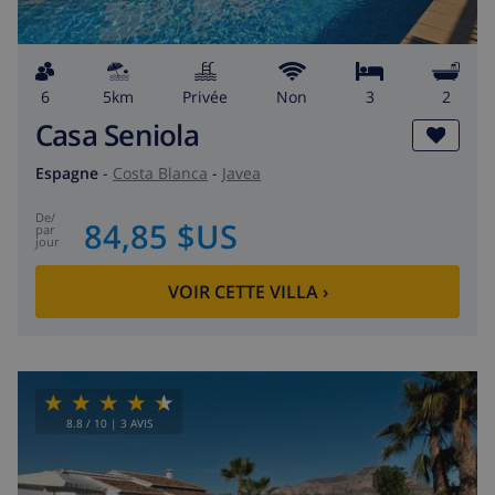
6
5km
privée
Non
3
2
Casa Seniola
Espagne
-
Costa Blanca
-
Javea
de
/
84,85 $US
par
jour
VOIR CETTE VILLA
›
8.8
/ 10 |
3
AVIS