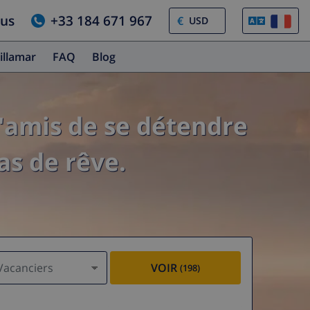
ous
+33 184 671 967
€
illamar
FAQ
Blog
'amis de se détendre
as de rêve.
Vacanciers
VOIR
(198)