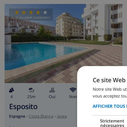
CLUB VILLAMAR CLASSEMENT
Ce site Web 
Notre site Web uti
vous acceptez tou
4
25m
Oui
Non
2
2
Esposito
AFFICHER TOUS 
Espagne
-
Costa Blanca
-
Javea
Strictement
nécessaires