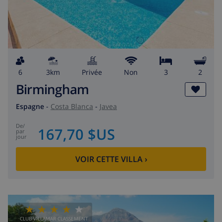
6
3km
privée
Non
3
2
Birmingham
Espagne
-
Costa Blanca
-
Javea
de
/
167,70 $US
par
jour
VOIR CETTE VILLA
›
CLUB VILLAMAR CLASSEMENT