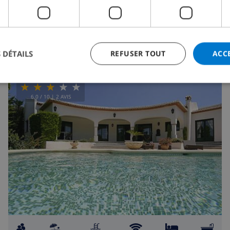
de
/
115,64 $US
par
jour
VOIR CETTE VILLA
›
 DÉTAILS
REFUSER TOUT
ACC
6.0
/ 10 |
2
AVIS