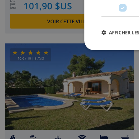
de
/
101,90 $US
par
jour
VOIR CETTE VILLA
›
AFFICHER LES
10.0
/ 10 |
3
AVIS