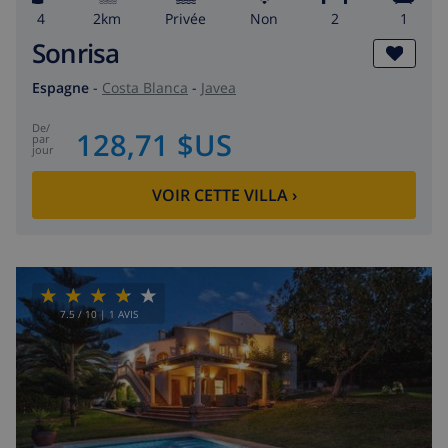
4
2km
privée
Non
2
1
Sonrisa
Espagne
-
Costa Blanca
-
Javea
de
/
128,71 $US
par
jour
VOIR CETTE VILLA
›
7.5
/ 10 |
1
AVIS