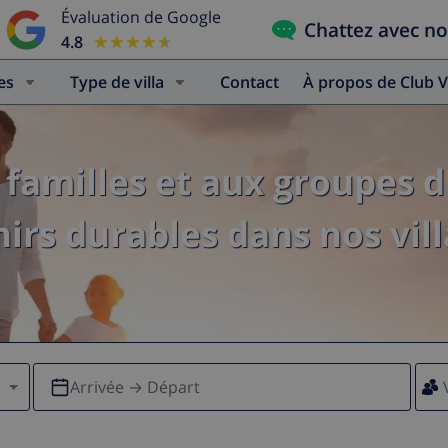
Évaluation de Google
Chattez avec n
4.8
★★★★★
★★★★★
es
Type de villa
Contact
À propos de Club V
familles et aux groupes d
irs durables dans nos vill
Arrivée → Départ