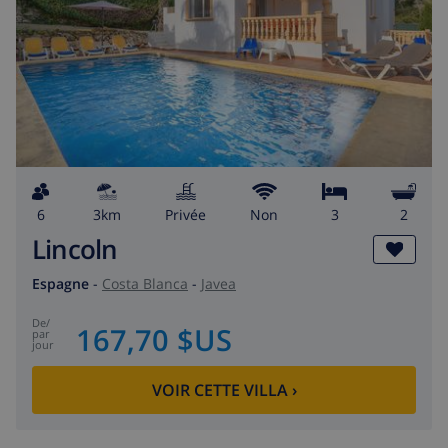
6
3km
privée
Non
3
2
Lincoln
Espagne
-
Costa Blanca
-
Javea
de
/
167,70 $US
par
jour
VOIR CETTE VILLA
›