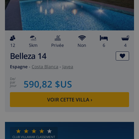
12
5km
privée
Non
6
4
Belleza 14
Espagne
-
Costa Blanca
-
Javea
de
/
590,82 $US
par
jour
VOIR CETTE VILLA
›
CLUB VILLAMAR CLASSEMENT