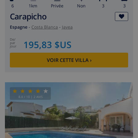
6
1km
privée
Non
3
3
Carapicho
Espagne
-
Costa Blanca
-
Javea
de
/
195,83 $US
par
jour
VOIR CETTE VILLA
›
8.0
/ 10 |
2
AVIS