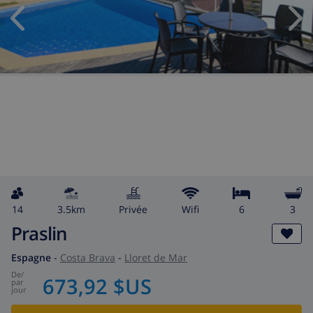
14
3.5km
privée
wifi
6
3
Praslin
Espagne
-
Costa Brava
-
Lloret de Mar
de
/
673,92 $US
par
jour