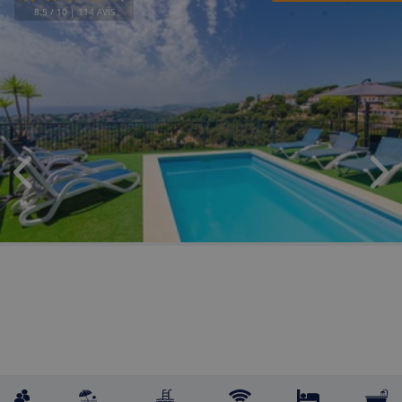
8.5
/ 10 |
114
AVIS