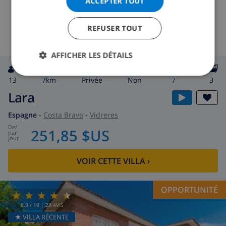
ACCEPTER TOUT
REFUSER TOUT
AFFICHER LES DÉTAILS
13
7km
privée
Non
7
3
Lara
Espagne
-
Costa Brava
-
Vidreres
de
/
251,85 $US
par
jour
VOIR CETTE VILLA
›
OPPORTUNITÉ
8.9
/ 10 |
28
AVIS
★ VILLA RÉCENTE