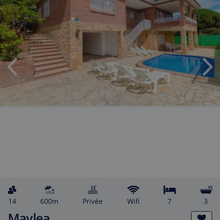
14
600m
privée
wifi
7
3
Maylea