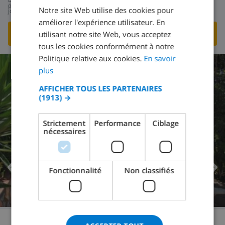
178,81 $US
par
Notre site Web utilise des cookies pour
jour
DUTCH
améliorer l'expérience utilisateur. En
FRENCH
VOIR CETTE VILLA
›
utilisant notre site Web, vous acceptez
tous les cookies conformément à notre
SPANISH
Politique relative aux cookies.
En savoir
GERMAN
plus
7.4
/ 10 |
72
AVIS
CATALAN
AFFICHER TOUS LES PARTENAIRES
(1913) →
ITALIAN
DANISH
Strictement
Performance
Ciblage
nécessaires
NORWEGIAN
Fonctionnalité
Non classifiés