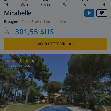
14
3km
privée
wifi
6
4
Mirabelle
Espagne
-
Costa Brava
-
Lloret de Mar
de
/
301,55 $US
par
jour
VOIR CETTE VILLA
›
8.5
/ 10 |
4
AVIS