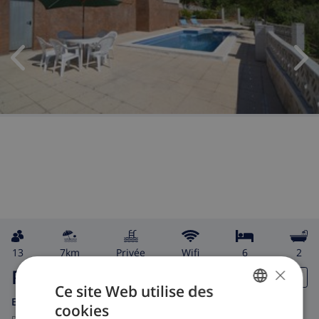
13
7km
privée
wifi
6
2
×
Poppy
Ce site Web utilise des
Espagne
-
Costa Brava
-
Vidreres
cookies
FRENCH
de
/