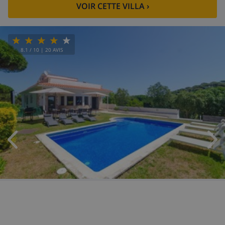
VOIR CETTE VILLA
›
8.1
/ 10 |
20
AVIS