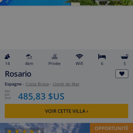
14
4km
privée
wifi
6
5
Rosario
Espagne
-
Costa Brava
-
Lloret de Mar
de
/
485,83 $US
par
jour
VOIR CETTE VILLA
›
OPPORTUNITÉ