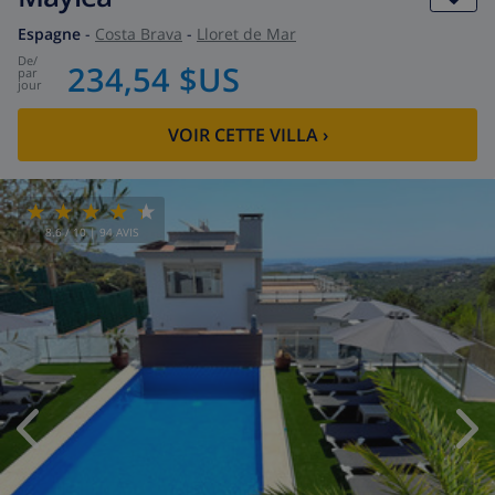
Espagne
-
Costa Brava
-
Lloret de Mar
de
/
234,54 $US
par
jour
VOIR CETTE VILLA
›
8.6
/ 10 |
94
AVIS