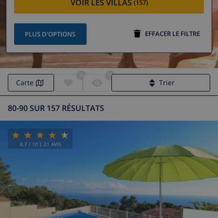
VOIR LES VILLAS
(157)
EFFACER LE FILTRE
PLUS D'OPTIONS
0
0
Carte
Trier
80-90 SUR 157 RÉSULTATS
8.7
/ 10 |
21
AVIS