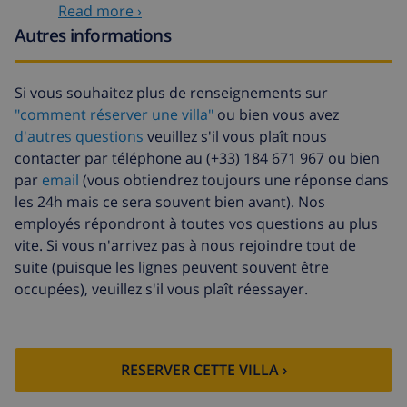
Read more ›
Animaux
58,64 $US , à payer à l'arrivée
Autres informations
Arrivée tardive
58,64 $US , à payer à l'arrivée
Si vous souhaitez plus de renseignements sur
Lit
14,07 $US par jour , à payer à
supplémentaire
l'arrivée
"comment réserver une villa"
ou bien vous avez
d'autres questions
veuillez s'il vous plaît nous
Draps et
inclus par personne
contacter par téléphone au (+33) 184 671 967 ou bien
serviettes
par
email
(vous obtiendrez toujours une réponse dans
Draps
17,59 $US par personne , à
les 24h mais ce sera souvent bien avant). Nos
supplémentaires
payer à l'arrivée
employés répondront à toutes vos questions au plus
vite. Si vous n'arrivez pas à nous rejoindre tout de
Serviettes
8,80 $US par personne , à payer à
supplémentaires
l'arrivée
suite (puisque les lignes peuvent souvent être
occupées), veuillez s'il vous plaît réessayer.
Départ tardif
113,75 $US
Nettoyage
basée sur consommation
supplémentaire
énergétique (52,77 $US/HOUR)
RESERVER CETTE VILLA ›
Fonds
4.80% du montant total
d'annulation: