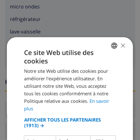
micro ondes
réfrigérateur
lave-vaisselle
×
machine à laver
Ce site Web utilise des
cookies
FRENCH
Notre site Web utilise des cookies pour
DUTCH
améliorer l'expérience utilisateur. En
Heures d'arrivée et de départ
FRENCH
utilisant notre site Web, vous acceptez
tous les cookies conformément à notre
SPANISH
Politique relative aux cookies.
En savoir
GERMAN
plus
Arrivée:
De 17:00 avant 20:00
CATALAN
AFFICHER TOUS LES PARTENAIRES
(1913) →
ITALIAN
Départ:
Avant: 10:00
DANISH