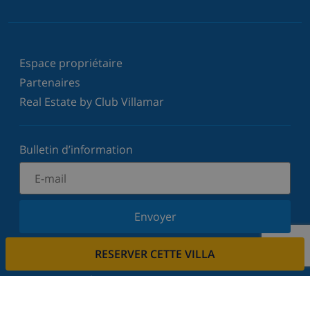
Espace propriétaire
Partenaires
Real Estate by Club Villamar
Bulletin d’information
Envoyer
Inscrivez-vous à notre newsletter et restez informé
RESERVER CETTE VILLA
des dernières nouvelles et offres. Nous respectons
votre vie privée.