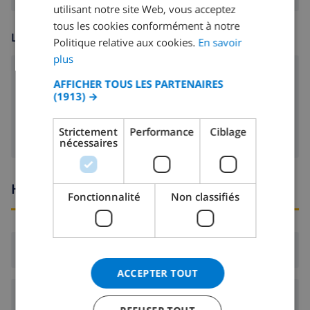
FRENCH
utilisant notre site Web, vous acceptez
tous les cookies conformément à notre
SPANISH
LOISIR
Politique relative aux cookies.
En savoir
GERMAN
plus
CATALAN
lecteur DVD
AFFICHER TOUS LES PARTENAIRES
(1913) →
ITALIAN
Télévision satellite
DANISH
Strictement
Performance
Ciblage
nécessaires
NORWEGIAN
Heures d'arrivée et de départ
Fonctionnalité
Non classifiés
Arrivée:
De 17:00 avant 20:00
ACCEPTER TOUT
Départ:
Avant: 10:00