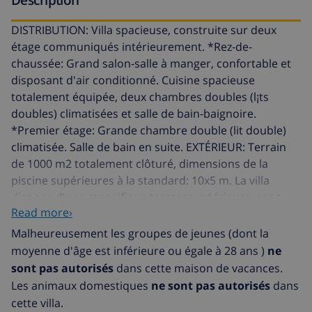
DISTRIBUTION: Villa spacieuse, construite sur deux
étage communiqués intérieurement. *Rez-de-
chaussée: Grand salon-salle à manger, confortable et
disposant d'air conditionné. Cuisine spacieuse
totalement équipée, deux chambres doubles (l¡ts
doubles) climatisées et salle de bain-baignoire.
*Premier étage: Grande chambre double (lit double)
climatisée. Salle de bain en suite. EXTÉRIEUR: Terrain
de 1000 m2 totalement clôturé, dimensions de la
piscine supérieures à la standard: 10x5 m. La villa
dispose d'une magnifique terrasse extérieure, zone
Read more›
BBQ et des vues magnifiques. Portail automatique
d'entrée et de la place pour garer plusieurs véhicules.
Malheureusement les groupes de jeunes (dont la
SITUATION: La villa Lolita est située dans l'urbanisation
moyenne d'âge est inférieure ou égale à 28 ans )
ne
EL MAGRANER, de haut standing, entourée de pins et à
sont pas autorisés
dans cette maison de vacances.
quelques minutes de la mer, des plages et des centres
Les animaux domestiques
ne sont pas autorisés
dans
commerciaux et loisirs. EXTRAS: VILLA TOTALEMENT
cette villa.