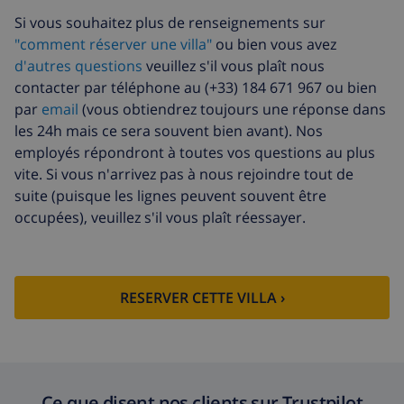
supplémentaire
l'arrivée
Si vous souhaitez plus de renseignements sur
Draps et
inclus par personne
"comment réserver une villa"
ou bien vous avez
serviettes
d'autres questions
veuillez s'il vous plaît nous
contacter par téléphone au (+33) 184 671 967 ou bien
Draps
17,59 $US par personne , à
par
email
(vous obtiendrez toujours une réponse dans
supplémentaires
payer à l'arrivée
les 24h mais ce sera souvent bien avant). Nos
Serviettes
8,80 $US par personne , à payer à
employés répondront à toutes vos questions au plus
supplémentaires
l'arrivée
vite. Si vous n'arrivez pas à nous rejoindre tout de
Départ tardif
113,75 $US
suite (puisque les lignes peuvent souvent être
occupées), veuillez s'il vous plaît réessayer.
Nettoyage
basée sur consommation
supplémentaire
énergétique (52,77 $US/HOUR)
Fonds
4.80% du montant total
d'annulation:
RESERVER CETTE VILLA ›
Ce que disent nos clients sur Trustpilot