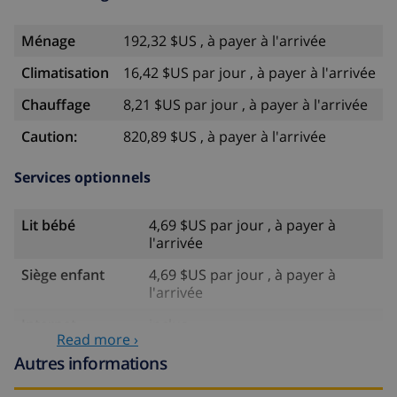
Ménage
192,32 $US , à payer à l'arrivée
Climatisation
16,42 $US par jour , à payer à l'arrivée
Chauffage
8,21 $US par jour , à payer à l'arrivée
Caution:
820,89 $US , à payer à l'arrivée
Services optionnels
Lit bébé
4,69 $US par jour , à payer à
l'arrivée
Siège enfant
4,69 $US par jour , à payer à
l'arrivée
Internet
inclus
Read more ›
Arrivée tardive
58,64 $US , à payer à l'arrivée
Autres informations
Lit
14,07 $US par jour , à payer à