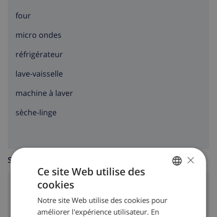
four
micro ondes
réfrigérateur
lave-vaisselle
machine à laver
sèche-linge
×
SALLE DE SÉJOUR
Ce site Web utilise des
cookies
FRENCH
poêle (bois)
Notre site Web utilise des cookies pour
DUTCH
améliorer l'expérience utilisateur. En