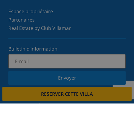
Espace propriétaire
Partenaires
Real Estate by Club Villamar
Bulletin d’information
Envoyer
Inscrivez-vous à notre newsletter et restez informé
RESERVER CETTE VILLA
des dernières nouvelles et offres. Nous respectons
votre vie privée.