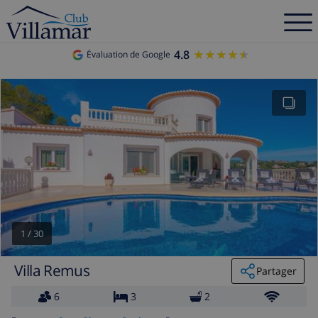
4.8
★★★★★
★★★★★
Évaluation de Google
1
/
30
Villa Remus
Partager
6
3
2