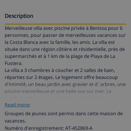
Description
Merveilleuse villa avec piscine privée à Benissa pour 6
personnes, pour passer de merveilleuses vacances sur
la Costa Blanca avec la famille, les amis. La villa est
située dans une région côtière et résidentielle, près de
supermarchés et à 1 km de la plage de Playa de La
Fustera.
La villa a 3 chambres à coucher et 2 salles de bain,
réparties sur 2 étages. Le logement offre beaucoup
d'intimité, un beau jardin avec gravier et d´arbres, une
piscine merveilleuse et une belle vue sur mer. Le
comfort et le voisinage de la plage, d'endroits pour
Read more›
faire du shopping, d'activités sportives, de lieux de
divertissement et d'endroits pour sortir rendent cette
Groupes de jeunes sont permis dans cette maison de
villa un logement idéal pour passer l'été ou les
vacances.
vacances en Espagne.
Numéro d'enregistrement: AT-452869-A