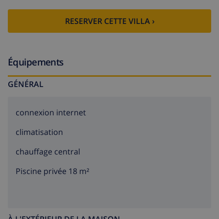
Intérieur de la villa
RESERVER CETTE VILLA ›
villa de 2 étages
salle de séjour avec télévision
Équipements
salle à manger
GÉNÉRAL
3 chambres à coucher et 2 salles de bain
télévision par câble
connexion internet
buanderie avec machine à laver
climatisation
Cuisine
chauffage central
cuisine avec cuisinière électrique, four électrique,
Piscine privée 18 m²
four à micro-ondes, lave-vaisselle, réfrigérateur-
congélateur, cafetière électrique, bouilloire, grille-
pain et presse-citron