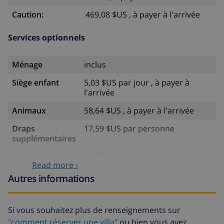
planche à voile (dans un rayon de 50 kilomètres de
Caution:
469,08 $US , à payer à l'arrivée
la villa)
Services optionnels
ATTENTION
En basse saison cette villa à Benissa est aussi
Ménage
inclus
disponible pour moins de personnes que la capacité
totale de 6 personnes.
Siège enfant
5,03 $US par jour , à payer à
l'arrivée
Les étages du logement communiquent par des
escaliers intérieurs.
Animaux
58,64 $US , à payer à l'arrivée
Il y a une différence de niveau notable entre la rue et
Draps
17,59 $US par personne
l'entrée de la maison. Il ya a des escaliers avec no
supplémentaires
marches. Le terrain ne convient pas aux chaises
roulantes.
Serviettes
8,80 $US par personne
Read more ›
supplémentaires
Autres informations
Départ tardif
113,75 $US
Nettoyage
basée sur consommation
Si vous souhaitez plus de renseignements sur
supplémentaire
énergétique (52,77 $US/HOUR)
"comment réserver une villa"
ou bien vous avez