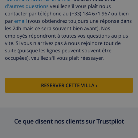
Fonds
4.80% du montant total
d'autres questions
veuillez s'il vous plaît nous
d'annulation:
contacter par téléphone au (+33) 184 671 967 ou bien
par
email
(vous obtiendrez toujours une réponse dans
les 24h mais ce sera souvent bien avant). Nos
employés répondront à toutes vos questions au plus
vite. Si vous n'arrivez pas à nous rejoindre tout de
suite (puisque les lignes peuvent souvent être
occupées), veuillez s'il vous plaît réessayer.
RESERVER CETTE VILLA ›
Ce que disent nos clients sur Trustpilot