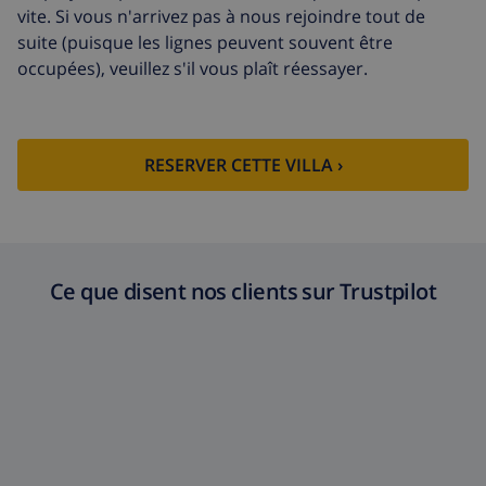
Nettoyage
basée sur consommation
vite. Si vous n'arrivez pas à nous rejoindre tout de
supplémentaire
énergétique (52,77 $US/HOUR)
suite (puisque les lignes peuvent souvent être
occupées), veuillez s'il vous plaît réessayer.
Fonds
4.80% du montant total
d'annulation:
RESERVER CETTE VILLA ›
Ce que disent nos clients sur Trustpilot