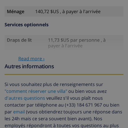
Ménage
140,72 $US , à payer à l'arrivée
Services optionnels
Draps de lit
11,73 $US par personne , à
payer à l'arrivée
Serviettes
5,86 $US par personne , à payer à
Read more ›
l'arrivée
Autres informations
Lit bébé
4,19 $US par jour , à payer à
l'arrivée
Si vous souhaitez plus de renseignements sur
Draps
17,59 $US par personne , à
"comment réserver une villa"
ou bien vous avez
supplémentaires
payer à l'arrivée
d'autres questions
veuillez s'il vous plaît nous
Serviettes
8,80 $US par personne , à payer à
contacter par téléphone au (+33) 184 671 967 ou bien
supplémentaires
l'arrivée
par
email
(vous obtiendrez toujours une réponse dans
les 24h mais ce sera souvent bien avant). Nos
Départ tardif
113,75 $US
employés répondront à toutes vos questions au plus