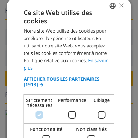
×
Heures d'arrivée et de départ
Ce site Web utilise des
cookies
FRENCH
Notre site Web utilise des cookies pour
DUTCH
Arrivée:
De 16:00 avant 19:00
améliorer l'expérience utilisateur. En
FRENCH
utilisant notre site Web, vous acceptez
tous les cookies conformément à notre
SPANISH
Départ:
Avant: 10:00
Politique relative aux cookies.
En savoir
GERMAN
plus
CATALAN
RESERVER CETTE VILLA ›
AFFICHER TOUS LES PARTENAIRES
(1913) →
ITALIAN
Région
DANISH
Strictement
Performance
Ciblage
nécessaires
NORWEGIAN
Fonctionnalité
Non classifiés