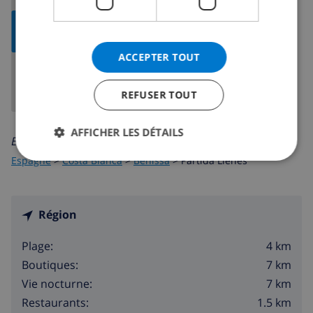
AFFICHER LA
CARTE
ACCEPTER TOUT
REFUSER TOUT
AFFICHER LES DÉTAILS
En savoir plus sur:
Espagne
>
Costa Blanca
>
Benissa
>
Partida Llenes
Région
4 km
Plage:
7 km
Boutiques:
7 km
Vie nocturne:
1.5 km
Restaurants: