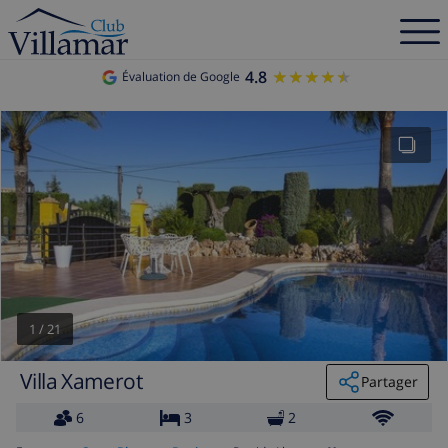
4.8
★★★★★
★★★★★
Évaluation de Google
1
/
21
Villa Xamerot
Partager
6
3
2