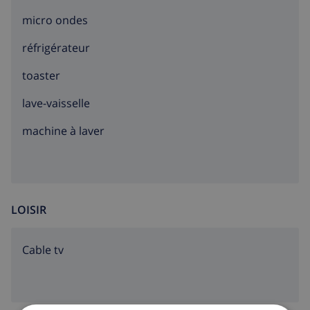
micro ondes
réfrigérateur
toaster
lave-vaisselle
machine à laver
LOISIR
Cable tv