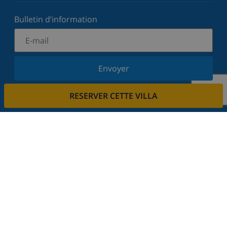
Bulletin d’information
Envoyer
Inscrivez-vous à notre newsletter et restez informé
RESERVER CETTE VILLA
des dernières nouvelles et offres. Nous respectons
votre vie privée.
Louez votre propriété
Voulez-vous louer votre propriété avec nous?