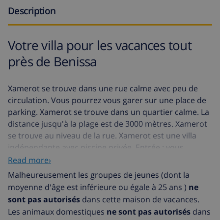
Description
Votre villa pour les vacances tout
près de Benissa
Xamerot se trouve dans une rue calme avec peu de
circulation. Vous pourrez vous garer sur une place de
parking. Xamerot se trouve dans un quartier calme. La
distance jusqu'à la plage est de 3000 mètres. Xamerot
se trouve au niveau de la rue. Xamerot est une villa
indépendante avec piscine privée. Entrée : vous
trouverez la salle de séjour, cuisine ouverte, salle à
Read more›
manger et 2 chambres à coucher et 1 une salle de
Malheureusement les groupes de jeunes (dont la
bains. Premier étage: vous trouverez la 1 chambre à
moyenne d'âge est inférieure ou égale à 25 ans )
ne
coucher et 1 une salle de bains. Le style est bien avec
sont pas autorisés
dans cette maison de vacances.
des détails. L'intérieur a un mélange de différentes
Les animaux domestiques
ne sont pas autorisés
dans
couleurs ce qui donne un air très agréable. Xamerot