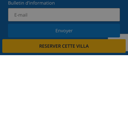
Bulletin d’information
Envoyer
Inscrivez-vous à notre newsletter et restez informé
RESERVER CETTE VILLA
des dernières nouvelles et offres. Nous respectons
votre vie privée.
Louez votre propriété
Voulez-vous louer votre propriété avec nous?
En savoir plus