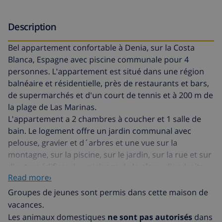
Description
Bel appartement confortable à Denia, sur la Costa
Blanca, Espagne avec piscine communale pour 4
personnes. L'appartement est situé dans une région
balnéaire et résidentielle, près de restaurants et bars,
de supermarchés et d'un court de tennis et à 200 m de
la plage de Las Marinas.
L'appartement a 2 chambres à coucher et 1 salle de
bain. Le logement offre un jardin communal avec
pelouse, gravier et d´arbres et une vue sur la
montagne, sur la piscine, sur le jardin, sur la rue et sur
d'autres édifices. Le voisinage de la plage, d'endroits
Read more›
pour faire du shopping, d'activités sportives, de lieux
de divertissement et d'endroits pour sortir rend cet
Groupes de jeunes sont permis dans cette maison de
appartement un logement convenable pour passer
vacances.
vos vacances avec votre famille ou vos amis.
Les animaux domestiques
ne sont pas autorisés
dans