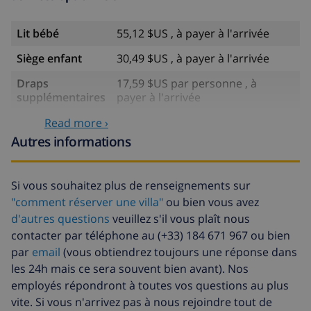
Lit bébé
55,12 $US , à payer à l'arrivée
Siège enfant
30,49 $US , à payer à l'arrivée
Draps
17,59 $US par personne , à
supplémentaires
payer à l'arrivée
Serviettes
8,80 $US par personne , à payer à
Read more ›
supplémentaires
l'arrivée
Autres informations
Départ tardif
113,75 $US
Si vous souhaitez plus de renseignements sur
Nettoyage
basée sur consommation
supplémentaire
énergétique (52,77 $US/HOUR)
"comment réserver une villa"
ou bien vous avez
d'autres questions
veuillez s'il vous plaît nous
Fonds
4.80% du montant total
contacter par téléphone au (+33) 184 671 967 ou bien
d'annulation:
par
email
(vous obtiendrez toujours une réponse dans
les 24h mais ce sera souvent bien avant). Nos
employés répondront à toutes vos questions au plus
vite. Si vous n'arrivez pas à nous rejoindre tout de