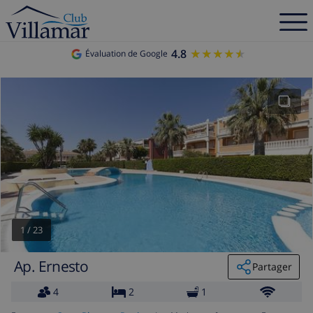
4.8
★★★★★
★★★★★
Évaluation de Google
1
/
23
Ap. Ernesto
Partager
4
2
1