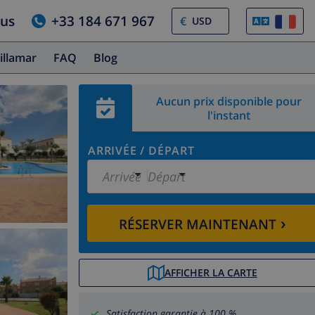
ous
+33 184 671 967
€
illamar
FAQ
Blog
Aucun prix disponible pour
l'instant
ARRIVÉE
/
DÉPART
Arrivée
Départ
›
RÉSERVER MAINTENANT
AFFICHER LA CARTE
Satisfaction garantie à 100 %