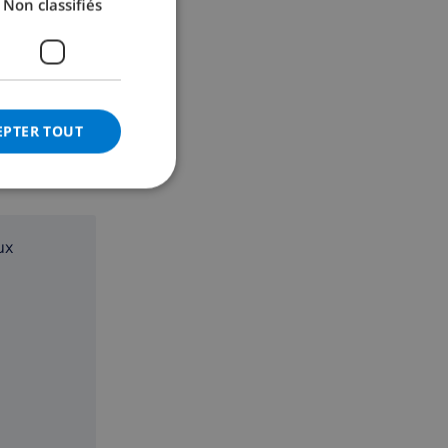
Non classifiés
GERMAN
CATALAN
ITALIAN
DANISH
EPTER TOUT
NORWEGIAN
ux