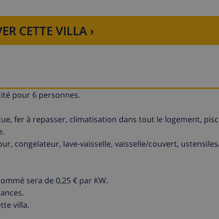
ER CETTE VILLA ›
ité pour 6 personnes.
cue, fer à repasser, climatisation dans tout le logement, pis
e.
ur, congelateur, lave-vaisselle, vaisselle/couvert, ustensiles
nsommé sera de 0,25 € par KW.
cances.
te villa.