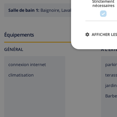
Strictement
nécessaires
Salle de bain 1:
Baignoire, Lavabo, Toilette
Équipements
AFFICHER LES
GÉNÉRAL
À L'EX
connexion internet
parki
climatisation
teras
jardin
barb