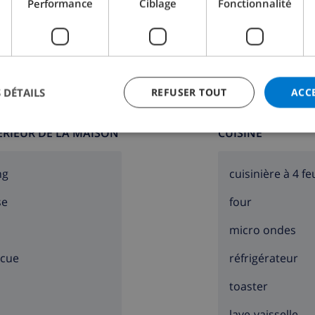
Performance
Ciblage
Fonctionnalité
Salle de bain 2:
Douche, Lavabo, Toilette
 DÉTAILS
REFUSER TOUT
ACC
TÉRIEUR DE LA MAISON
CUISINE
ng
cuisinière à 4 fe
se
four
micro ondes
ecue
réfrigérateur
toaster
lave-vaisselle