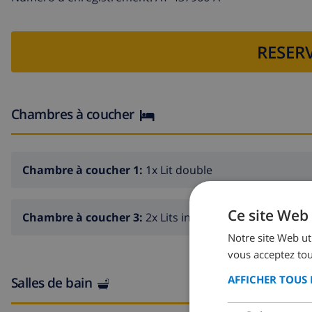
RESERV
Chambres à coucher
Chambre à coucher 1:
1x Lit double
Ce site Web 
Chambre à coucher 3:
2x Lits individuels
Notre site Web uti
vous acceptez tou
AFFICHER TOUS 
Salles de bain