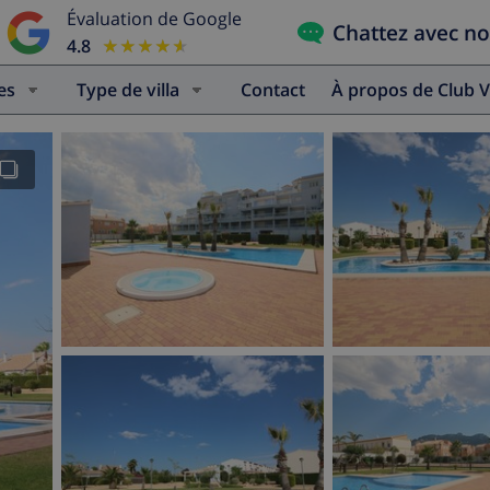
Évaluation de Google
Chattez avec n
4.8
★★★★★
★★★★★
es
Type de villa
Contact
À propos de Club V