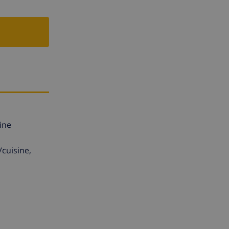
cine
/cuisine,