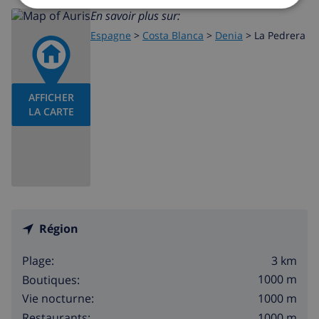
En savoir plus sur:
5 kilomètres de la villa)
Espagne
>
Costa Blanca
>
Denia
>
La Pedrera
Choses à voir et culture à Denia, sur la Costa Blanca
église (dans un rayon de 1000 mètres de la villa)
AFFICHER
museé et château (dans un rayon de 5 kilomètres de
LA CARTE
la villa)
Activités sportives
ciclisme (dans un rayon de 1000 mètres de la villa)
tennis, canoë-kayak (kayak), pêche, plongée,
randonnée subaquatique, surf et ski nautique (dans
Région
un rayon de 5 kilomètres de la villa)
3 km
Plage:
golf, équitation et mountainbiking (dans un rayon
1000 m
Boutiques:
de 10 kilomètres de la villa)
1000 m
Vie nocturne:
radelage (dans un rayon de 50 kilomètres de la villa)
1000 m
Restaurants: