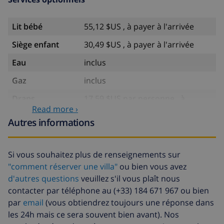
Lit bébé
55,12 $US , à payer à l'arrivée
Siège enfant
30,49 $US , à payer à l'arrivée
Eau
inclus
Gaz
inclus
Draps
17,59 $US par personne , à
supplémentaires
payer à l'arrivée
Read more ›
Autres informations
Serviettes
8,80 $US par personne , à payer à
supplémentaires
l'arrivée
Si vous souhaitez plus de renseignements sur
Départ tardif
113,75 $US
"comment réserver une villa"
ou bien vous avez
Nettoyage
basée sur consommation
d'autres questions
veuillez s'il vous plaît nous
supplémentaire
énergétique (52,77 $US/HOUR)
contacter par téléphone au (+33) 184 671 967 ou bien
Fonds
4.80% du montant total
par
email
(vous obtiendrez toujours une réponse dans
d'annulation:
les 24h mais ce sera souvent bien avant). Nos