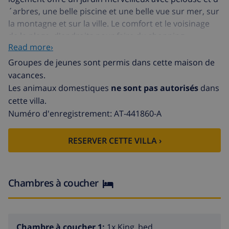
´arbres, une belle piscine et une belle vue sur mer, sur
la montagne et sur la ville. Le comfort et le voisinage
de la plage, d'endroits pour faire du shopping,
Read more›
d'activités sportives, d'endroits pour sortir,
d'attractions et de culture rendent cette villa un
Groupes de jeunes sont permis dans cette maison de
logement idéal pour passer vos vacances avec votre
vacances.
famille ou vos amis.
Les animaux domestiques
ne sont pas autorisés
dans
cette villa.
Intérieur de la villa
Numéro d'enregistrement: AT-441860-A
villa de 2 étages
RESERVER CETTE VILLA ›
salle de séjour avec télévision, lecteur de DVD, hifi et
sofa-lit
salle de séjour avec télévision, lecteur de DVD et hifi
Chambres à coucher
2 salles à manger
3 chambres à coucher, 3 salles de bain et 1 toilette
Chambre à coucher 1:
1x King_bed
pour les invités