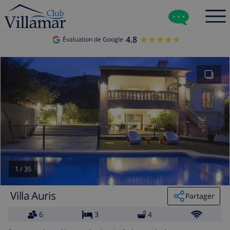
4.8
★★★★★
★★★★★
Évaluation de Google
1
/
35
Villa Auris
Partager
6
3
4