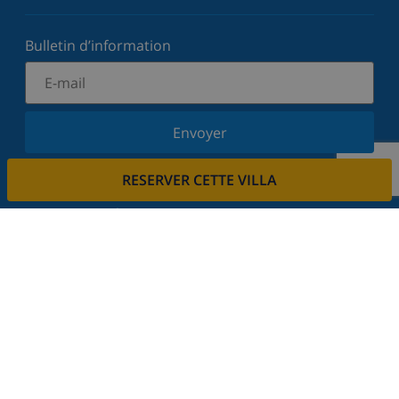
Bulletin d’information
Envoyer
Inscrivez-vous à notre newsletter et restez informé
RESERVER CETTE VILLA
des dernières nouvelles et offres. Nous respectons
votre vie privée.
Louez votre propriété
Voulez-vous louer votre propriété avec nous?