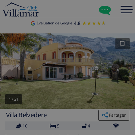
4.8
★★★★★
★★★★★
Évaluation de Google
1
/
21
Villa Belvedere
Partager
10
5
4