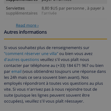
Serviettes
8,80 $US par personne , à payer à
supplémentaires
l'arrivée
Départ tardif
113,75 $US
Read more ›
Nettoyage
basée sur consommation
Autres informations
supplémentaire
énergétique (52,77 $US/HOUR)
Fonds
4.80% du montant total
Si vous souhaitez plus de renseignements sur
d'annulation:
"comment réserver une villa"
ou bien vous avez
d'autres questions
veuillez s'il vous plaît nous
contacter par téléphone au (+33) 184 671 967 ou bien
par
email
(vous obtiendrez toujours une réponse dans
les 24h mais ce sera souvent bien avant). Nos
employés répondront à toutes vos questions au plus
vite. Si vous n'arrivez pas à nous rejoindre tout de
suite (puisque les lignes peuvent souvent être
occupées), veuillez s'il vous plaît réessayer.