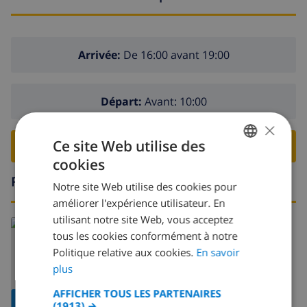
Arrivée:
De 16:00 avant 19:00
Départ:
Avant: 10:00
×
Ce site Web utilise des
RESERVER CETTE VILLA ›
cookies
FRENCH
Région
Notre site Web utilise des cookies pour
DUTCH
améliorer l'expérience utilisateur. En
FRENCH
utilisant notre site Web, vous acceptez
En savoir plus sur:
tous les cookies conformément à notre
SPANISH
Espagne
>
Costa Blanca
>
Denia
Politique relative aux cookies.
En savoir
GERMAN
plus
CATALAN
AFFICHER TOUS LES PARTENAIRES
AFFICHER LA
(1913) →
ITALIAN