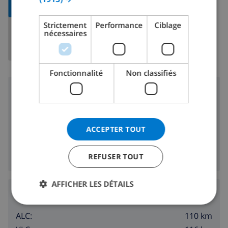
CARTE
DANISH
Strictement
Performance
Ciblage
nécessaires
NORWEGIAN
Fonctionnalité
Non classifiés
Région
2 km
Plage:
2 km
Boutiques:
ACCEPTER TOUT
2 km
Vie nocturne:
2 km
Restaurants:
REFUSER TOUT
AFFICHER LES DÉTAILS
Aéroports:
110 km
ALC: