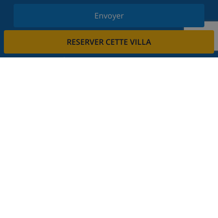
Envoyer
Inscrivez-vous à notre newsletter et restez informé
RESERVER CETTE VILLA
des dernières nouvelles et offres. Nous respectons
votre vie privée.
Louez votre propriété
Voulez-vous louer votre propriété avec nous?
En savoir plus