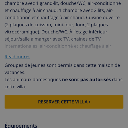
chambre avec 1 grand-lit, douche/WC, air-conditionné
et chauffage à air chaud. 1 chambre avec 2 lits, air-
conditionné et chauffage à air chaud. Cuisine ouverte
(2 plaques de cuisson, mini-four, four, 2 plaques
vitrocéramique). Douche/WC. À l'étage inférieur:
séjour/salle à manger avec TV, chaînes de TV
internationales, air-conditionné et chauffage à air
chaud. Sortie sur le jardinet, sur la piscine. 1 chambre
Read more›
avec 1 grand-lit, douche/WC, air-conditionné et
Groupes de jeunes sont permis dans cette maison de
chauffage à air chaud. 1 chambre avec 2 lits. 1
vacances.
chambre avec 2 lits. Cuisine (2 plaques de cuisson,
Les animaux domestiques
ne sont pas autorisés
dans
four, lave-vaisselle, 2 plaques vitrocéramique, four
cette villa.
micro-ondes, cafetière électrique) avec ventilateur.
Sortie sur le jardinet, sur la piscine. Douche/WC.
RESERVER CETTE VILLA ›
Grande terrasse couverte, grand jardinet. Meubles de
terrasse, barbecue, chaises longues (4). Superbe vue
panoramique sur la mer, les montagnes, la vallée, le
jardin et les alentours. A disposition: lave-linge.
Équipements