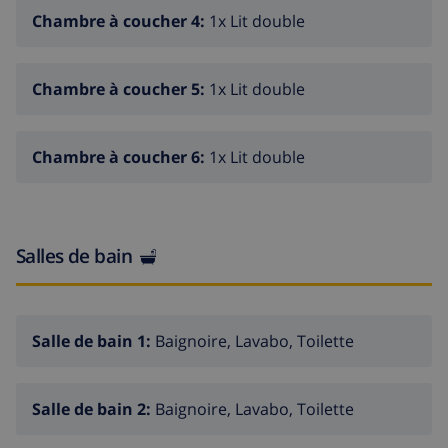
Chambre à coucher 4:
1x Lit double
Rez-de-chaussée:
Chambre à coucher 5:
1x Lit double
Salon/salle à manger avec TV Satellite (Astra) et
climatisation
Connexion Internet
Chambre à coucher 6:
1x Lit double
Réfrigerateur additionel
Terrasse couverte et vitrée avec grande table à
manger
Salles de bain
Cuisine ouverte avec micro-ondes et lave-vaisselle,
cafetière Nespresso, entièrement equipée
Chambre à coucher avec grand lit double et
Salle de bain 1:
Baignoire, Lavabo, Toilette
climatisation
Chambre à coucher avec deux lits individuels et
Salle de bain 2:
Baignoire, Lavabo, Toilette
climatisation
Salle de bains avec douche et WC