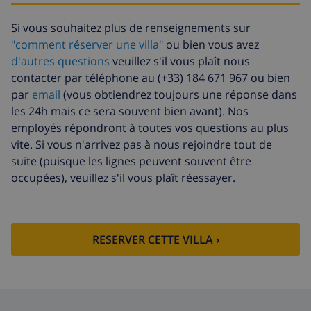
supplémentaires
payer à l'arrivée
Si vous souhaitez plus de renseignements sur
Serviettes
8,80 $US par personne , à payer à
"comment réserver une villa"
ou bien vous avez
supplémentaires
l'arrivée
d'autres questions
veuillez s'il vous plaît nous
Départ tardif
113,75 $US
contacter par téléphone au (+33) 184 671 967 ou bien
par
email
(vous obtiendrez toujours une réponse dans
Nettoyage
basée sur consommation
supplémentaire
énergétique (52,77 $US/HOUR)
les 24h mais ce sera souvent bien avant). Nos
employés répondront à toutes vos questions au plus
Fonds
4.80% du montant total
vite. Si vous n'arrivez pas à nous rejoindre tout de
d'annulation:
suite (puisque les lignes peuvent souvent être
occupées), veuillez s'il vous plaît réessayer.
RESERVER CETTE VILLA ›