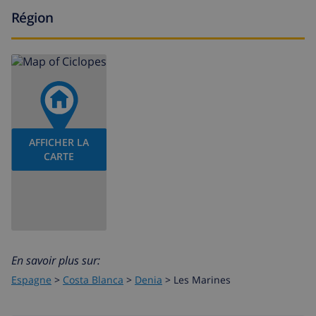
kayak (canoë), canoë-kayak (kayak), plongée et ski
Région
nautique (dans un rayon de 5 kilomètres de la villa)
AFFICHER LA
CARTE
En savoir plus sur:
Espagne
>
Costa Blanca
>
Denia
>
Les Marines