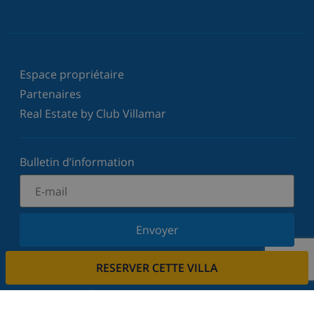
Espace propriétaire
Partenaires
Real Estate by Club Villamar
Bulletin d’information
Envoyer
Inscrivez-vous à notre newsletter et restez informé
RESERVER CETTE VILLA
des dernières nouvelles et offres. Nous respectons
votre vie privée.