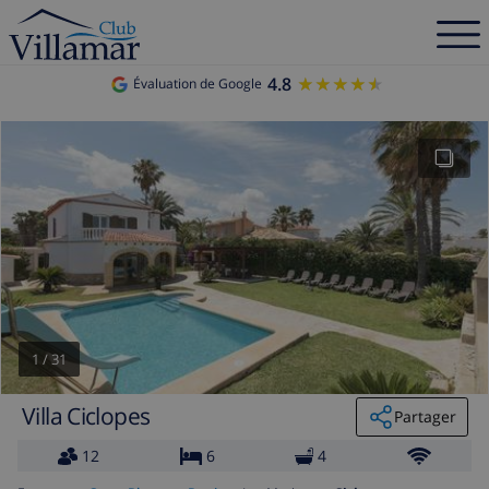
4.8
★★★★★
★★★★★
Évaluation de Google
1
/
31
Villa Ciclopes
Partager
12
6
4