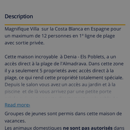
Description
Magnifique Villa sur la Costa Blanca en Espagne pour
un maximum de 12 personnes en 1º ligne de plage
avec sortie privée.
Cette maison incroyable à Denia - Els Poblets, a un
accès direct à la plage de l'Almadrava. Dans cette zone
il y a seulement 5 proprietés avec accès direct à la
plage, ce qui rend cette propriété totalement spéciale.
Depuis le salon vous avez un accès au jardin et à la
piscine et de là vous arrivez par une petite porte
privée qui vous apporte directement sur le sable. La
Read more›
maison de vacances se compose de 2 étages, avec un
grand salon, une salle à manger , une cuisine
Groupes de jeunes sont permis dans cette maison de
totalment équipé , 6 chambres , 3 salle de bain et une
vacances.
toilette qui sont connectés via un escalier intérieur et
Les animaux domestiques
ne sont pas autorisés
dans