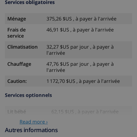
Services obligatoires
Ménage
375,26 $US , à payer à l'arrivée
Frais de
46,91 $US , à payer à l'arrivée
service
Climatisation
32,27 $US par jour , à payer à
l'arrivée
Chauffage
47,76 $US par jour , à payer à
l'arrivée
Caution:
1 172,70 $US , à payer à l'arrivée
Services optionnels
Lit bébé
62,15 $US , à payer à l'arrivée
Read more ›
Siège enfant
34,01 $US , à payer à l'arrivée
Autres informations
Draps
17,59 $US par personne , à