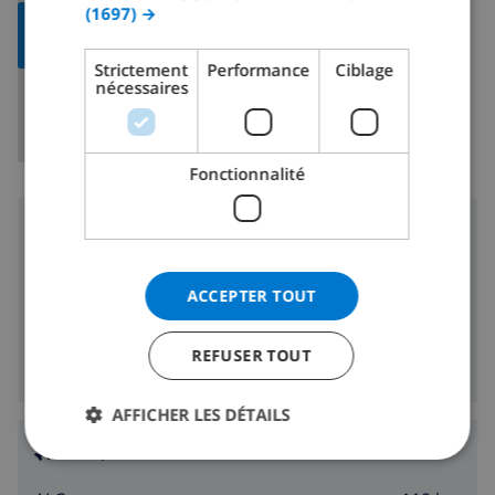
(1697) →
ITALIAN
AFFICHER
LA CARTE
DANISH
Strictement
Performance
Ciblage
nécessaires
NORWEGIAN
Fonctionnalité
Région
150 m
Plage:
ACCEPTER TOUT
150 m
Boutiques:
7 km
Vie nocturne:
REFUSER TOUT
150 m
Restaurants:
AFFICHER LES DÉTAILS
Aéroports: