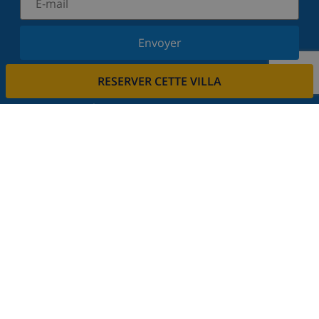
Envoyer
Inscrivez-vous à notre newsletter et restez informé
RESERVER CETTE VILLA
des dernières nouvelles et offres. Nous respectons
votre vie privée.
Louez votre propriété
Voulez-vous louer votre propriété avec nous?
En savoir plus