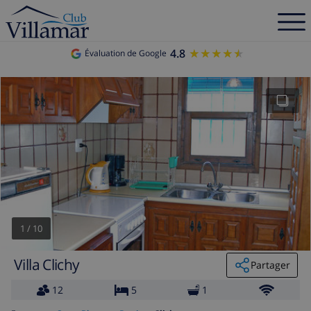
4.8
★★★★★
★★★★★
Évaluation de Google
1
/
10
Villa Clichy
Partager
12
5
1