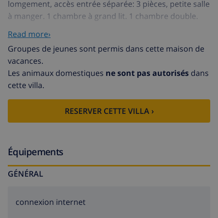
lomgement, accès entrée séparée: 3 pièces, petite salle
à manger. 1 chambre à grand lit. 1 chambre double.
Douche/WC/bidet. Coin cuisine (four). AT-422385-A
Read more›
Maison à 2 apts accueillante "Playa Gaviota". Dans le
Groupes de jeunes sont permis dans cette maison de
quartier de Playa Almadrava, à 7 km du centre de
vacances.
Dénia, à 150 m de la mer. A usage privé: jardin (clôturé)
Les animaux domestiques
ne sont pas autorisés
dans
avec pelouse 300 m2, piscine (5 x 10 m, 01.01.-31.12.)
cette villa.
avec marches intérieures. Meubles de jardin,
barbecue. Place de parking. Supermarché 1 km,
RESERVER CETTE VILLA ›
restaurant, bar, café, arrêt du bus 100 m, plage de
sable 350 m, plage de galets 150 m.
Équipements
GÉNÉRAL
connexion internet