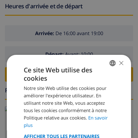
Heures d'arrivée et de départ
Arrivée:
De 16:00 avant 19:00
Départ:
Avant: 10:00
×
Ce site Web utilise des
RESERVER CETTE VILLA ›
cookies
FRENCH
Notre site Web utilise des cookies pour
Région
DUTCH
améliorer l'expérience utilisateur. En
FRENCH
utilisant notre site Web, vous acceptez
En savoir plus sur:
tous les cookies conformément à notre
SPANISH
Politique relative aux cookies.
En savoir
Espagne
>
Costa Blanca
>
Denia
GERMAN
plus
CATALAN
AFFICHER TOUS LES PARTENAIRES