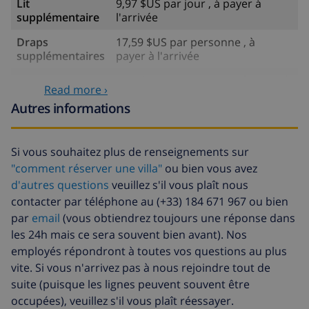
Lit
9,97 $US par jour , à payer à
supplémentaire
l'arrivée
Draps
17,59 $US par personne , à
supplémentaires
payer à l'arrivée
Serviettes
8,80 $US par personne , à payer à
Read more ›
supplémentaires
l'arrivée
Autres informations
Départ tardif
113,75 $US
Nettoyage
basée sur consommation
Si vous souhaitez plus de renseignements sur
supplémentaire
énergétique (52,77 $US/HOUR)
"comment réserver une villa"
ou bien vous avez
Fonds
4.80% du montant total
d'autres questions
veuillez s'il vous plaît nous
d'annulation:
contacter par téléphone au (+33) 184 671 967 ou bien
par
email
(vous obtiendrez toujours une réponse dans
les 24h mais ce sera souvent bien avant). Nos
employés répondront à toutes vos questions au plus
vite. Si vous n'arrivez pas à nous rejoindre tout de
suite (puisque les lignes peuvent souvent être
occupées), veuillez s'il vous plaît réessayer.