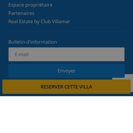
Espace propriétaire
Partenaires
Real Estate by Club Villamar
Bulletin d’information
Envoyer
Inscrivez-vous à notre newsletter et restez informé
RESERVER CETTE VILLA
des dernières nouvelles et offres. Nous respectons
votre vie privée.