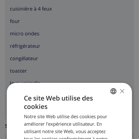
cuisinière à 4 feux
four
micro ondes
réfrigérateur
congélateur
toaster
lave-vaisselle
×
machine à laver
Ce site Web utilise des
cookies
FRENCH
Notre site Web utilise des cookies pour
DUTCH
améliorer l'expérience utilisateur. En
SALLE DE SÉJOUR
FRENCH
utilisant notre site Web, vous acceptez
tous les cookies conformément à notre
SPANISH