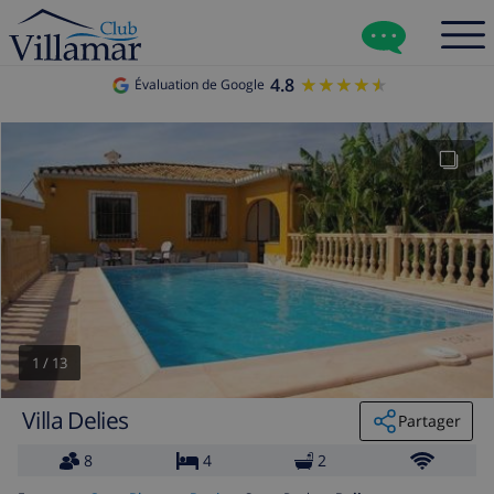
4.8
★★★★★
★★★★★
Évaluation de Google
1
/
13
Villa Delies
Partager
8
4
2