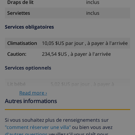
Draps de lit
inclus
Serviettes
inclus
Services obligatoires
Climatisation
10,05 $US par jour , à payer à l'arrivée
Caution:
234,54 $US , à payer à l'arrivée
Services optionnels
Lit bébé
5,02 $US par jour , à payer à
l'arrivée
Read more ›
Autres informations
Siège enfant
3,34 $US par jour , à payer à
l'arrivée
Arrivée tardive
58,64 $US , à payer à l'arrivée
Si vous souhaitez plus de renseignements sur
"comment réserver une villa"
ou bien vous avez
Draps
17,59 $US par personne
d'autres questions
veuillez s'il vous plaît nous
supplémentaires