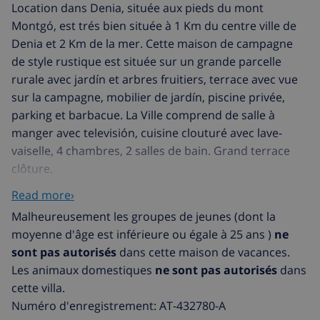
Location dans Denia, située aux pieds du mont
Montgó, est trés bien située à 1 Km du centre ville de
Denia et 2 Km de la mer. Cette maison de campagne
de style rustique est située sur un grande parcelle
rurale avec jardín et arbres fruitiers, terrace avec vue
sur la campagne, mobilier de jardín, piscine privée,
parking et barbacue. La Ville comprend de salle à
manger avec televisión, cuisine clouturé avec lave-
vaiselle, 4 chambres, 2 salles de bain. Grand terrace
clôture.
Denia est située sur la Costa Blanca, entre Valence et
Read more›
Alicante et c´est l´endroit idéal pour découvrir cette
Malheureusement les groupes de jeunes (dont la
région de l´Espagne, tant la côte que l´intérieur des
moyenne d'âge est inférieure ou égale à 25 ans )
ne
terres, petits villages, champs d´orangers, cultures en
sont pas autorisés
dans cette maison de vacances.
terrasses d´amandiers qui modèlent le paysage.
Les animaux domestiques
ne sont pas autorisés
dans
Depuis Denia vous pourrez naviguer vers Ibiza ou
cette villa.
découvrir les parques d´attraction de Bénidorm. Vous
Numéro d'enregistrement: AT-432780-A
connaitrez toute la beauté et l´art de vivre des bords