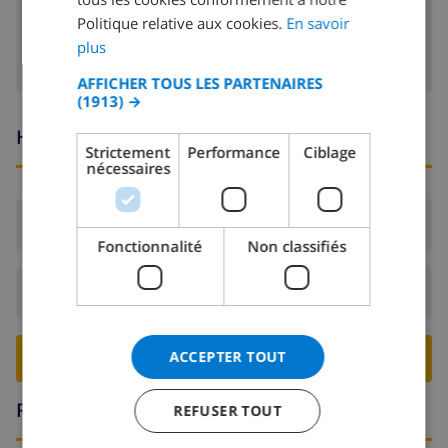
poêle (bois)
Politique relative aux cookies.
En savoir
GERMAN
plus
CATALAN
AFFICHER TOUS LES PARTENAIRES
(1913) →
ITALIAN
Heures d'arrivée et de départ
DANISH
Strictement
Performance
Ciblage
nécessaires
NORWEGIAN
Arrivée:
De 16:00 avant 20:00
Fonctionnalité
Non classifiés
Départ:
Avant: 10:00
ACCEPTER TOUT
RESERVER CETTE VILLA ›
Région
REFUSER TOUT