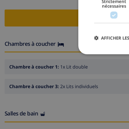
Strictement
nécessaires
RESERV
AFFICHER LES
Chambres à coucher
Chambre à coucher 1:
1x Lit double
Chambre à coucher 3:
2x Lits individuels
Salles de bain