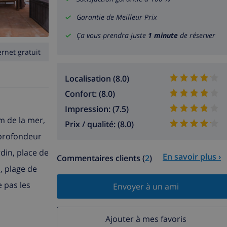
Garantie de Meilleur Prix
Ça vous prendra juste
1 minute
de réserver
ernet gratuit
Localisation (8.0)
Confort: (8.0)
Impression: (7.5)
km de la mer,
Prix / qualité: (8.0)
, profondeur
din, place de
En savoir plus ›
Commentaires clients (
2
)
, plage de
e pas les
Envoyer à un ami
Ajouter à mes favoris