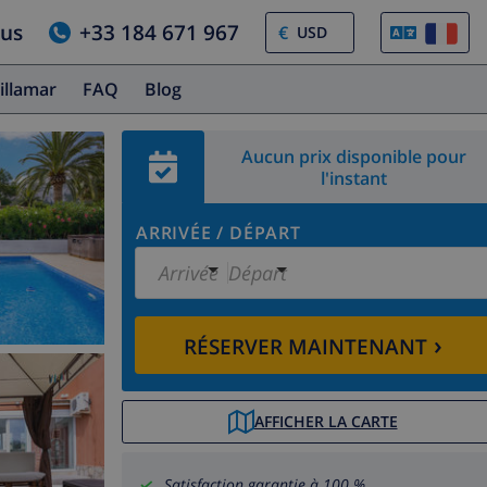
ous
+33 184 671 967
€
illamar
FAQ
Blog
Aucun prix disponible pour
l'instant
ARRIVÉE
/
DÉPART
Arrivée
Départ
›
RÉSERVER MAINTENANT
AFFICHER LA CARTE
Satisfaction garantie à 100 %