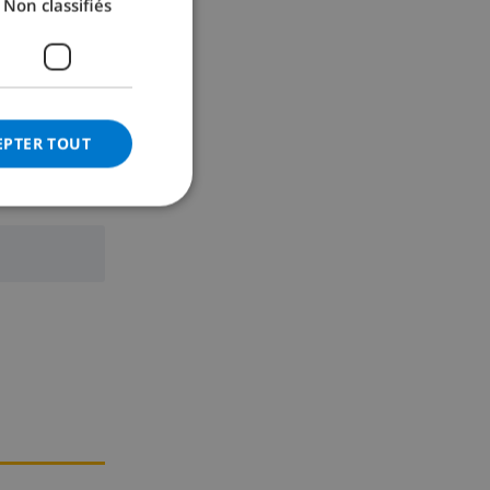
Non classifiés
GERMAN
CATALAN
ITALIAN
DANISH
EPTER TOUT
NORWEGIAN