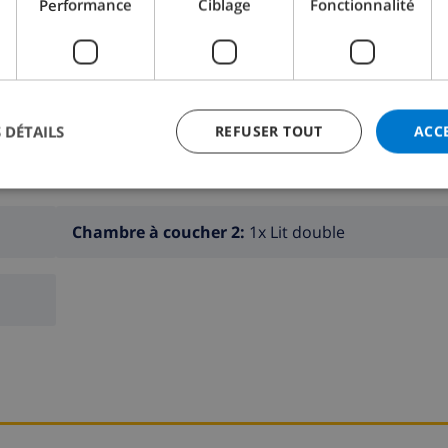
Performance
Ciblage
Fonctionnalité
ER CETTE VILLA ›
 DÉTAILS
REFUSER TOUT
ACC
Chambre à coucher 2:
1x Lit double