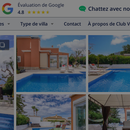
Évaluation de Google
Chattez avec n
4.8
★★★★★
★★★★★
es
Type de villa
Contact
À propos de Club V