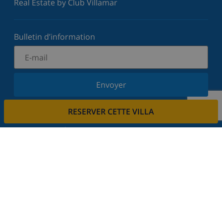
Real Estate by Club Villamar
Bulletin d’information
Envoyer
Inscrivez-vous à notre newsletter et restez informé
RESERVER CETTE VILLA
des dernières nouvelles et offres. Nous respectons
votre vie privée.
Louez votre propriété
Voulez-vous louer votre propriété avec nous?