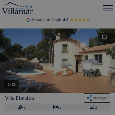
4.8
★★★★★
★★★★★
Évaluation de Google
1
/
25
Villa Efaistos
Partager
6
3
2