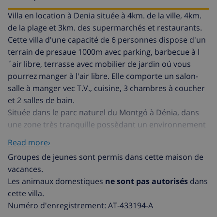
Villa en location à Denia située à 4km. de la ville, 4km.
de la plage et 3km. des supermarchés et restaurants.
Cette villa d'une capacité de 6 personnes dispose d'un
terrain de presaue 1000m avec parking, barbecue à l
´air libre, terrasse avec mobilier de jardin oú vous
pourrez manger à l'air libre. Elle comporte un salon-
salle à manger vec T.V., cuisine, 3 chambres à coucher
et 2 salles de bain.
Située dans le parc naturel du Montgó à Dénia, dans
une zone très tranquille possèdant un environnement
idyllique et une vue merveilleuse sur la montagne.
Read more›
La ville côtière de Dénia, dans les collines du Montgó,
Groupes de jeunes sont permis dans cette maison de
est un endrois animé proposant quelques 20km de
vacances.
bord de mer plein de plages de sable aux eaux claires
Les animaux domestiques
ne sont pas autorisés
dans
et de criques sauvages rocheuses. Vous y trouverez
cette villa.
des lieux festifs, des petites boutiques de mode et une
Numéro d'enregistrement: AT-433194-A
grande gamme d'activités sportives.