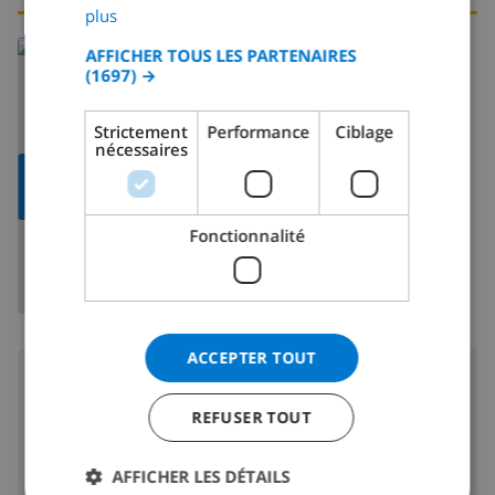
GERMAN
plus
CATALAN
En savoir plus sur:
AFFICHER TOUS LES PARTENAIRES
(1697) →
ITALIAN
Espagne
>
Costa Blanca
>
Denia
>
Denia
DANISH
Strictement
Performance
Ciblage
nécessaires
NORWEGIAN
AFFICHER LA
CARTE
Fonctionnalité
ACCEPTER TOUT
Région
REFUSER TOUT
5 km
Plage:
4 km
Boutiques:
AFFICHER LES DÉTAILS
4 km
Vie nocturne: