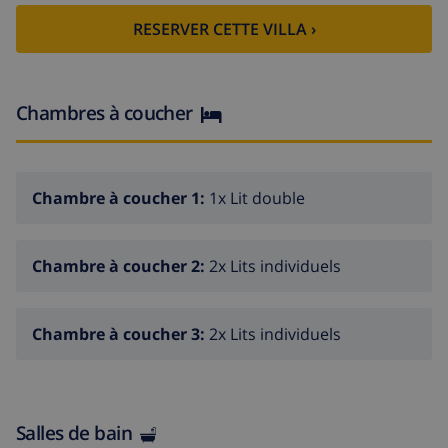
RESERVER CETTE VILLA ›
piscine privée
parking
mobilier de jardin
Chambres à coucher
jardin
barbecue
Chambre à coucher 1:
1x Lit double
salon salle à manger
cuisine
machine à laver
Chambre à coucher 2:
2x Lits individuels
3 chambres à coucher
2 salles de bain
Chambre à coucher 3:
2x Lits individuels
Salles de bain