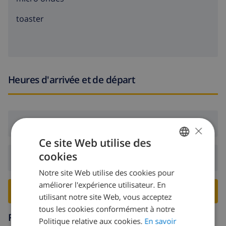
toaster
Heures d'arrivée et de départ
Arrivée:
De 16:00 avant 20:00
×
Ce site Web utilise des
cookies
Départ:
Avant: 10:00
FRENCH
Notre site Web utilise des cookies pour
DUTCH
améliorer l'expérience utilisateur. En
RESERVER CETTE VILLA ›
FRENCH
utilisant notre site Web, vous acceptez
tous les cookies conformément à notre
SPANISH
Région
Politique relative aux cookies.
En savoir