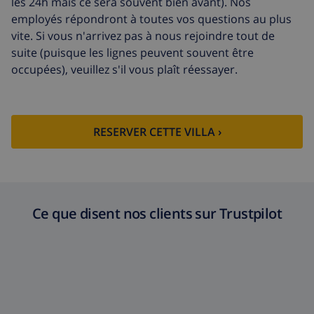
les 24h mais ce sera souvent bien avant). Nos
Serviettes
8,80 $US par personne , à payer à
employés répondront à toutes vos questions au plus
supplémentaires
l'arrivée
vite. Si vous n'arrivez pas à nous rejoindre tout de
suite (puisque les lignes peuvent souvent être
Départ tardif
113,75 $US
occupées), veuillez s'il vous plaît réessayer.
Nettoyage
basée sur consommation
supplémentaire
énergétique (52,77 $US/HOUR)
Fonds
4.80% du montant total
RESERVER CETTE VILLA ›
d'annulation:
Ce que disent nos clients sur Trustpilot