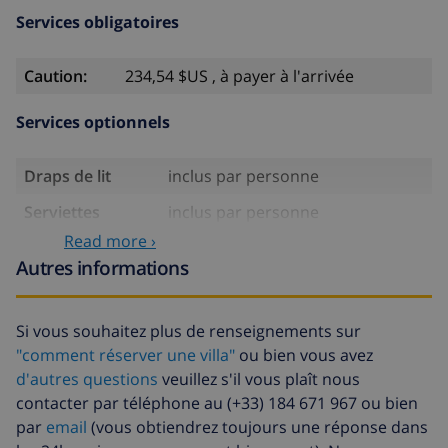
Services obligatoires
Caution:
234,54 $US , à payer à l'arrivée
Services optionnels
Draps de lit
inclus par personne
Serviettes
inclus par personne
Read more ›
Lit bébé
3,35 $US par jour , à payer à
Autres informations
l'arrivée
Siège enfant
4,19 $US par jour , à payer à
l'arrivée
Si vous souhaitez plus de renseignements sur
"comment réserver une villa"
ou bien vous avez
Internet
5,86 $US par jour , à payer à
d'autres questions
veuillez s'il vous plaît nous
l'arrivée
contacter par téléphone au (+33) 184 671 967 ou bien
Draps
17,59 $US par personne , à
par
email
(vous obtiendrez toujours une réponse dans
supplémentaires
payer à l'arrivée