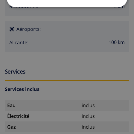
5 km
Restaurants:
Aéroports:
100 km
Alicante:
Services
Services inclus
Eau
inclus
Électricité
inclus
Gaz
inclus