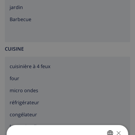
jardin
barbecue
CUISINE
cuisinière à 4 feux
four
micro ondes
réfrigérateur
congélateur
lave-vaisselle
×