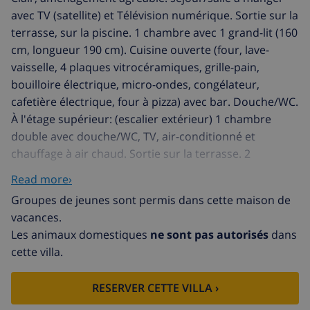
avec TV (satellite) et Télévision numérique. Sortie sur la
terrasse, sur la piscine. 1 chambre avec 1 grand-lit (160
cm, longueur 190 cm). Cuisine ouverte (four, lave-
vaisselle, 4 plaques vitrocéramiques, grille-pain,
bouilloire électrique, micro-ondes, congélateur,
cafetière électrique, four à pizza) avec bar. Douche/WC.
À l'étage supérieur: (escalier extérieur) 1 chambre
double avec douche/WC, TV, air-conditionné et
chauffage à air chaud. Sortie sur la terrasse. 2
terrasses couverte. Meubles de terrasse, barbecue
Read more›
(portable), chaises longues. Vue sur les alentours. A
Groupes de jeunes sont permis dans cette maison de
disposition: lave-linge, coffre-fort, fer à repasser.
vacances.
Internet (Connexion WIFI, gratuit). Veuillez noter:
Les animaux domestiques
ne sont pas autorisés
dans
logement non-fumeur. CV-VUT0441851A // Reg. Nr.:
cette villa.
ESFCTU00000304500064845300000000000000CV-
VUT0441851A3
RESERVER CETTE VILLA ›
Urb. Deveses Playa: Maison jumelée confortable "Bella
Tierra", de 2 étages, année de construction 2001. À 3