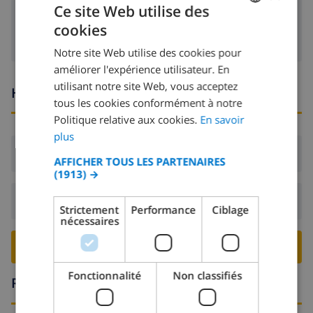
machine à laver
Ce site Web utilise des
cookies
FRENCH
Notre site Web utilise des cookies pour
DUTCH
améliorer l'expérience utilisateur. En
FRENCH
utilisant notre site Web, vous acceptez
Heures d'arrivée et de départ
tous les cookies conformément à notre
SPANISH
Politique relative aux cookies.
En savoir
GERMAN
plus
CATALAN
Arrivée:
De 16:00 avant 19:00
AFFICHER TOUS LES PARTENAIRES
(1913) →
ITALIAN
DANISH
Départ:
Avant: 10:00
Strictement
Performance
Ciblage
nécessaires
NORWEGIAN
RESERVER CETTE VILLA ›
Fonctionnalité
Non classifiés
Région