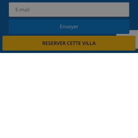
Envoyer
Inscrivez-vous à notre newsletter et restez informé
RESERVER CETTE VILLA
des dernières nouvelles et offres. Nous respectons
votre vie privée.
Louez votre propriété
Voulez-vous louer votre propriété avec nous?
En savoir plus