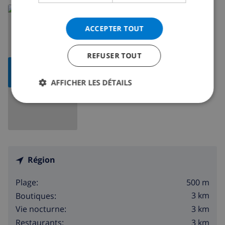
En savoir plus sur:
Espagne
>
Costa Blanca
>
Denia
ACCEPTER TOUT
REFUSER TOUT
AFFICHER LA
CARTE
AFFICHER LES DÉTAILS
Région
500 m
Plage:
3 km
Boutiques:
3 km
Vie nocturne:
3 km
Restaurants: