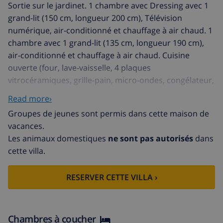
Sortie sur le jardinet. 1 chambre avec Dressing avec 1
grand-lit (150 cm, longueur 200 cm), Télévision
numérique, air-conditionné et chauffage à air chaud. 1
chambre avec 1 grand-lit (135 cm, longueur 190 cm),
air-conditionné et chauffage à air chaud. Cuisine
ouverte (four, lave-vaisselle, 4 plaques
vitrocéramiques, grille-pain, micro-ondes, congélateur,
cafetière électrique). Douche/WC, double vasque. À
Read more›
l'étage inférieur: (escalier extérieur) 1 chambre avec 1
Groupes de jeunes sont permis dans cette maison de
grand-lit (150 cm, longueur 200 cm), douche/WC et
vacances.
ventilateur. Sortie sur le jardin, sur la piscine. Jardinet,
Les animaux domestiques
ne sont pas autorisés
dans
tonnelle. Meubles de terrasse, barbecue, chaises
cette villa.
longues. A disposition: lave-linge, fer à repasser,
moustiquaire, chaise haute pour enfant, lit bébé,
RESERVER CETTE VILLA ›
sèche-cheveux. Internet (Connexion WIFI, gratuit). VT-
498224-A
Maison accueillante, confortable "La Pansa", de 2
étages. Dans la localité, à 3.5 km du centre de Dénia,
Chambres à coucher