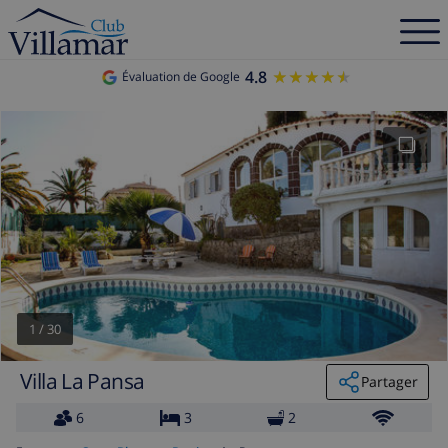
4.8
★★★★★
★★★★★
Évaluation de Google
1
/
30
Villa La Pansa
Partager
6
3
2