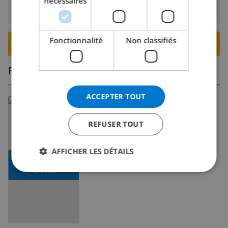
nécessaires
NORWEGIAN
Départ:
Avant: 10:00
Fonctionnalité
Non classifiés
RESERVER CETTE VILLA ›
Région
ACCEPTER TOUT
En savoir plus sur:
Espagne
>
Costa Blanca
>
Denia
REFUSER TOUT
AFFICHER LES DÉTAILS
AFFICHER LA
CARTE