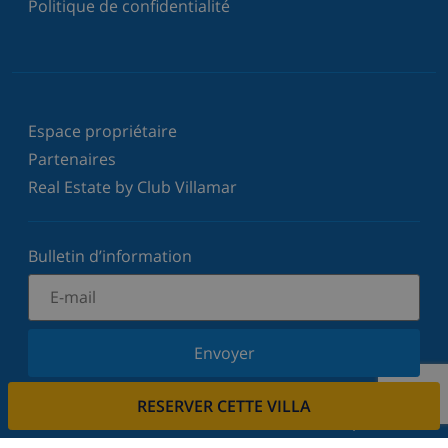
Politique de confidentialité
Espace propriétaire
Partenaires
Real Estate by Club Villamar
Bulletin d’information
Envoyer
Inscrivez-vous à notre newsletter et restez informé
RESERVER CETTE VILLA
des dernières nouvelles et offres. Nous respectons
votre vie privée.