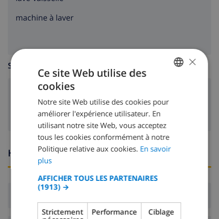
machine à laver
×
SALLE DE SÉJOUR
Ce site Web utilise des
cookies
FRENCH
poêle (bois)
Notre site Web utilise des cookies pour
DUTCH
améliorer l'expérience utilisateur. En
FRENCH
utilisant notre site Web, vous acceptez
tous les cookies conformément à notre
SPANISH
Politique relative aux cookies.
En savoir
Heures d'arrivée et de départ
GERMAN
plus
CATALAN
AFFICHER TOUS LES PARTENAIRES
(1913) →
ITALIAN
Arrivée:
De 16:00 avant 19:00
DANISH
Strictement
Performance
Ciblage