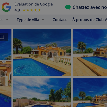
Évaluation de Google
Chattez avec n
4.8
★★★★★
★★★★★
es
Type de villa
Contact
À propos de Club V