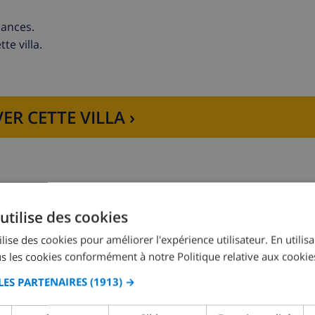
cances.
te villa.
ER CETTE VILLA ›
trique, four à micro-ondes, lave-vaisselle, réfrigérateur-con
resse-citron
utilise des cookies
Chambre à coucher 2:
2x Lits individuels
lise des cookies pour améliorer l'expérience utilisateur. En utilis
s les cookies conformément à notre Politique relative aux cookie
LES PARTENAIRES
(1913) →