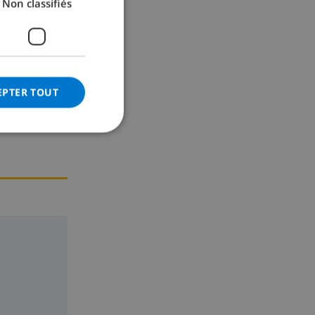
Non classifiés
GERMAN
CATALAN
ITALIAN
DANISH
EPTER TOUT
NORWEGIAN