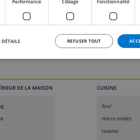
Performance
Ciblage
Fonctionnalité
c chaises longues
 DÉTAILS
REFUSER TOUT
ACC
ir
TÉRIEUR DE LA MAISON
CUISINE
ng
four
de 5 kilomètres de la villa)
se
micro ondes
de 10 kilomètres de la villa)
toaster
 un rayon de 10 kilomètres de la villa)