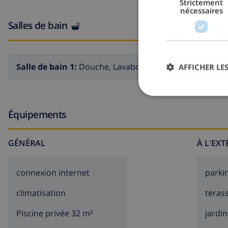
Strictement
nécessaires
grand terrain enclôturé
Salles de bain
piscine privée de 8m x 4m et 2m de profondeur
jardin avec gravier, d´arbres et mobilier de jardin ave
Salle de bain 1:
Douche, Lavabo, Toilette
AFFICHER LES
serre / conservatoire
terrasse couverte
barbecue
Équipements
coin pour s'asseoir en plein air et coin repas en plein a
2 places de parking privées
GÉNÉRAL
À L'EX
Informations additionnelles
connexion internet
parki
ville/village plus proche: La Xara, Denia (dans un rayon 
climatisation
teras
rive ou bord plus proche: Mediterraneo (dans un rayon 
Piscine privée 32 m²
jardin
plage la plus proche: Playa Punta del Raset, Denia (dans