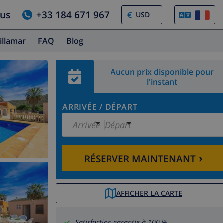
ous
+33 184 671 967
€
illamar
FAQ
Blog
Aucun prix disponible pour
l'instant
ARRIVÉE
/
DÉPART
Arrivée
Départ
›
RÉSERVER MAINTENANT
AFFICHER LA CARTE
Satisfaction garantie à 100 %