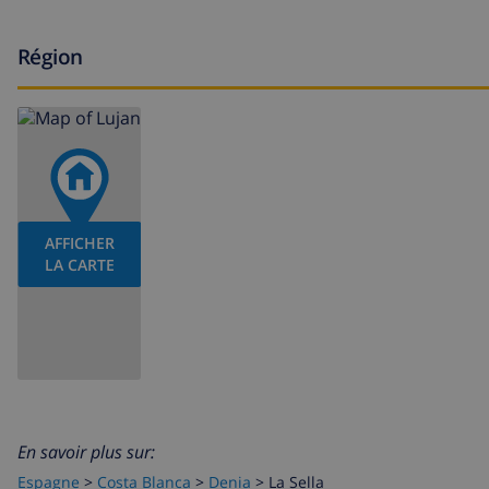
Installations et services avec supplément de prix
Région
service d'aéroport
lit additionnel et 2 lits enfant/lits bébé (sur demande)
Divertissement et activités de loisirs pour les vacances à
cinéma et bar (dans un rayon de 5 kilomètres de la ma
AFFICHER
Choses à voir et culture à Denia, sur la Costa Blanca
LA CARTE
museé (Museo del Juguete de Denia), église (Parroquia 
Denia), ruine (Molinos de Viento, Javea), monument (Pu
Denia), lieu historique (Pueblo de Javea et Javea) (dan
Activités sportives
En savoir plus sur:
tennis et golf (La Sella Golf) (dans un rayon de 1000 mèt
Espagne
>
Costa Blanca
>
Denia
>
La Sella