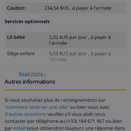
Caution:
234,54 $US , à payer à l'arrivée
Services optionnels
Lit bébé
5,02 $US par jour , à payer à
l'arrivée
Siège enfant
5,03 $US par jour , à payer à
l'arrivée
Internet
6,70 $US , à payer à l'arrivée
Read more ›
Eau
inclus
Autres informations
Électricité
inclus
Si vous souhaitez plus de renseignements sur
Gaz
inclus
"comment réserver une villa"
ou bien vous avez
Draps
17,59 $US par personne , à
d'autres questions
veuillez s'il vous plaît nous
supplémentaires
payer à l'arrivée
contacter par téléphone au (+33) 184 671 967 ou bien
par
email
(vous obtiendrez toujours une réponse dans
Serviettes
8,80 $US par personne , à payer à