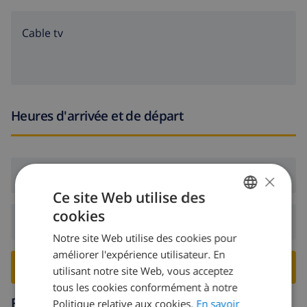
Cable tv
Heures d'arrivée et de départ
×
Arrivée:
De 16:00 avant 20:00
Ce site Web utilise des
cookies
FRENCH
Départ:
Avant: 10:00
Notre site Web utilise des cookies pour
DUTCH
améliorer l'expérience utilisateur. En
FRENCH
RESERVER CETTE VILLA ›
utilisant notre site Web, vous acceptez
tous les cookies conformément à notre
SPANISH
Région
Politique relative aux cookies.
En savoir