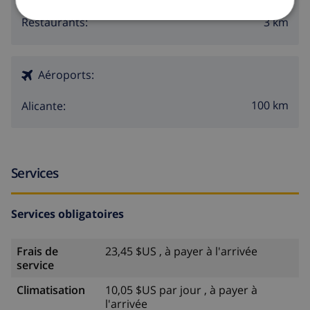
3 km
Vie nocturne:
3 km
Restaurants:
Aéroports:
100 km
Alicante:
Services
Services obligatoires
Frais de
23,45 $US , à payer à l'arrivée
service
Climatisation
10,05 $US par jour , à payer à
l'arrivée