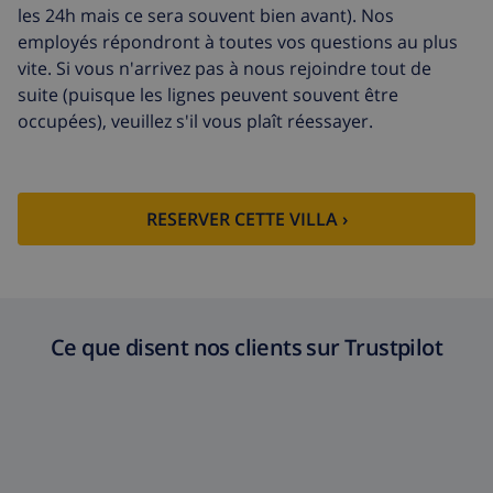
supplémentaires
l'arrivée
les 24h mais ce sera souvent bien avant). Nos
employés répondront à toutes vos questions au plus
Départ tardif
113,75 $US
vite. Si vous n'arrivez pas à nous rejoindre tout de
Nettoyage
basée sur consommation
suite (puisque les lignes peuvent souvent être
supplémentaire
énergétique (52,77 $US/HOUR)
occupées), veuillez s'il vous plaît réessayer.
Fonds
4.80% du montant total
d'annulation:
RESERVER CETTE VILLA ›
Ce que disent nos clients sur Trustpilot