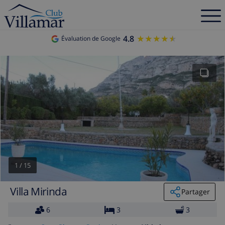
4.8
★★★★★
★★★★★
Évaluation de Google
1
/
15
Villa Mirinda
Partager
6
3
3