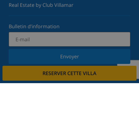
Real Estate by Club Villamar
Bulletin d’information
Envoyer
Inscrivez-vous à notre newsletter et restez informé
RESERVER CETTE VILLA
des dernières nouvelles et offres. Nous respectons
votre vie privée.
Louez votre propriété
Voulez-vous louer votre propriété avec nous?