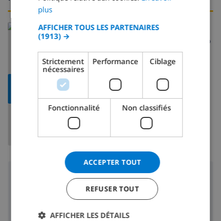
GERMAN
plus
CATALAN
En savoir plus sur:
AFFICHER TOUS LES PARTENAIRES
(1913) →
ITALIAN
Espagne
>
Costa Blanca
>
Denia
>
Montgo
DANISH
Strictement
Performance
Ciblage
nécessaires
NORWEGIAN
AFFICHER LA
CARTE
Fonctionnalité
Non classifiés
ACCEPTER TOUT
Région
REFUSER TOUT
3 km
Plage:
2.5 km
Boutiques:
AFFICHER LES DÉTAILS