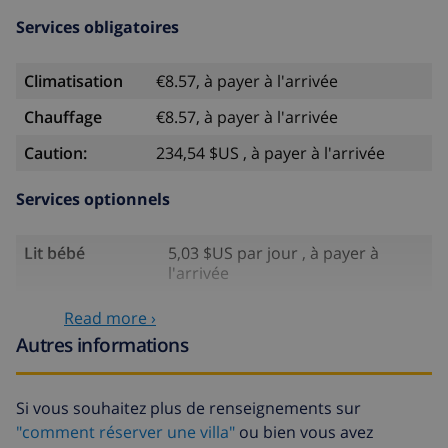
Services obligatoires
Climatisation
€8.57, à payer à l'arrivée
Chauffage
€8.57, à payer à l'arrivée
Caution:
234,54 $US , à payer à l'arrivée
Services optionnels
Lit bébé
5,03 $US par jour , à payer à
l'arrivée
Siège enfant
3,35 $US par jour , à payer à
Read more ›
l'arrivée
Autres informations
Draps
17,59 $US par personne , à
supplémentaires
payer à l'arrivée
Si vous souhaitez plus de renseignements sur
Serviettes
8,80 $US par personne , à payer à
"comment réserver une villa"
ou bien vous avez
supplémentaires
l'arrivée