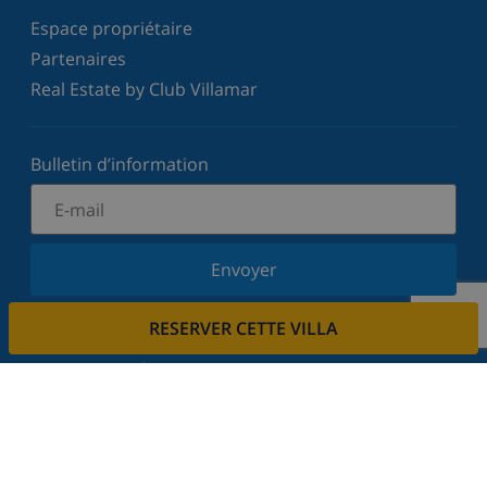
Espace propriétaire
Partenaires
Real Estate by Club Villamar
Bulletin d’information
Envoyer
Inscrivez-vous à notre newsletter et restez informé
RESERVER CETTE VILLA
des dernières nouvelles et offres. Nous respectons
votre vie privée.