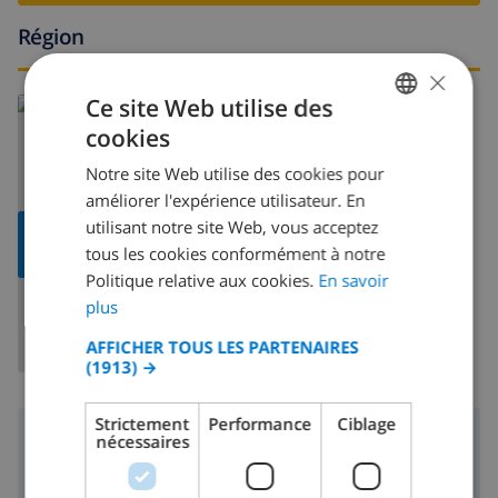
Région
×
Ce site Web utilise des
En savoir plus sur:
cookies
Espagne
>
Costa Blanca
>
Denia
FRENCH
Notre site Web utilise des cookies pour
DUTCH
améliorer l'expérience utilisateur. En
FRENCH
utilisant notre site Web, vous acceptez
AFFICHER LA
tous les cookies conformément à notre
CARTE
SPANISH
Politique relative aux cookies.
En savoir
GERMAN
plus
CATALAN
AFFICHER TOUS LES PARTENAIRES
(1913) →
ITALIAN
DANISH
Strictement
Performance
Ciblage
Région
nécessaires
NORWEGIAN
4 km
Plage: