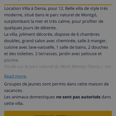
Location Villa à Denia, pour 12. Belle villa de style trés
moderne, situé dans le parc naturel de Montgó,
surplombant la mer et très calme, pour profiter de
quelques jours de détente.
La villa, joliment décorée, dispose de 6 chambres
doubles, grand salon avec cheminée, salle à manger,
cuisine avec lave-vaisselle, 1 salle de bains, 2 douches
et des toilettes. 2 terrasses. Jardin avec pelouse et
piscine.
Située sur le parc naturel du Mont Montgo Denia c´est
le point de départ ideal pour la randonnée pédestre et
Read more›
profiter de vues magnifiques sur la côte. Dénia offre
Groupes de jeunes sont permis dans cette maison de
bien sûre la possibilité d´aller à la plage, d´aller au
vacances.
restaurant pour déguster la délicieuse cuisine
Les animaux domestiques
ne sont pas autorisés
dans
méditerranéene de cette région, ses tapas, ses paellas,
cette villa.
de sortir la nuit et de découvir et participer aux
nombreuses fêtes locales. Dénia vous offre des