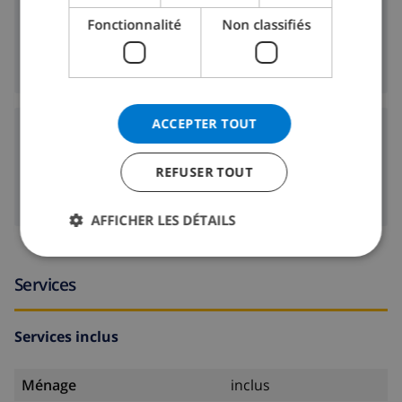
5 km
Boutiques:
Fonctionnalité
Non classifiés
5 km
Vie nocturne:
5 km
Restaurants:
ACCEPTER TOUT
Aéroports:
100 km
Valencia:
REFUSER TOUT
100 km
Alicante:
AFFICHER LES DÉTAILS
Services
Services inclus
Ménage
inclus