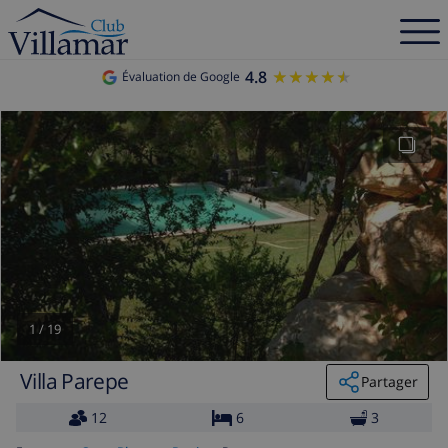
4.8
★★★★★
★★★★★
Évaluation de Google
1
/
19
Villa Parepe
Partager
12
6
3