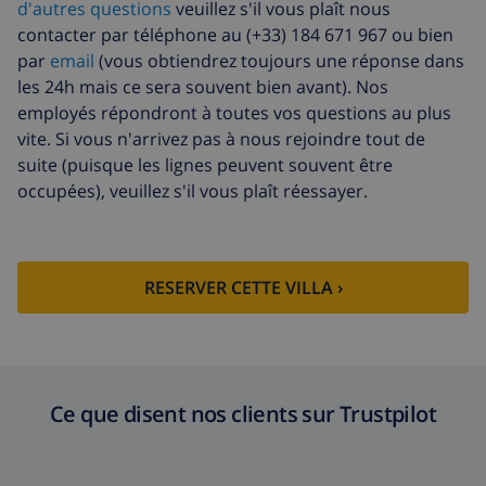
d'autres questions
veuillez s'il vous plaît nous
Départ tardif
113,75 $US
contacter par téléphone au (+33) 184 671 967 ou bien
par
email
(vous obtiendrez toujours une réponse dans
Nettoyage
basée sur consommation
les 24h mais ce sera souvent bien avant). Nos
supplémentaire
énergétique (52,77 $US/HOUR)
employés répondront à toutes vos questions au plus
Fonds
4.80% du montant total
vite. Si vous n'arrivez pas à nous rejoindre tout de
d'annulation:
suite (puisque les lignes peuvent souvent être
occupées), veuillez s'il vous plaît réessayer.
RESERVER CETTE VILLA ›
Ce que disent nos clients sur Trustpilot