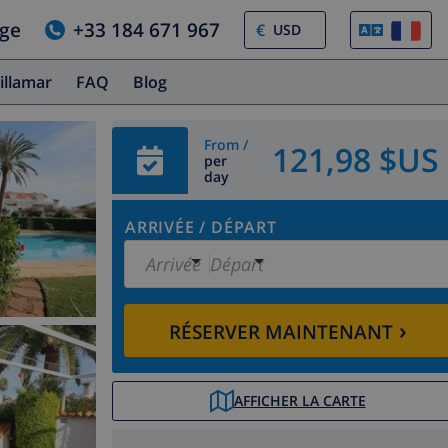
age
+33 184 671 967
€
illamar
FAQ
Blog
From /
121,98 $US
per
day
ARRIVÉE
/
DÉPART
Arrivée
Départ
›
RÉSERVER MAINTENANT
AFFICHER LA CARTE