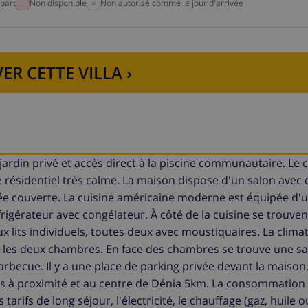
part
Non disponible
Non autorisé comme le jour d'arrivée
ER CETTE VILLA ›
ardin privé et accès direct à la piscine communautaire. Le c
 résidentiel très calme. La maison dispose d'un salon avec 
trée couverte. La cuisine américaine moderne est équipée d'u
t réfrigérateur avec congélateur. À côté de la cuisine se trouve
its individuels, toutes deux avec moustiquaires. La climat
nt les deux chambres. En face des chambres se trouve une sa
rbecue. Il y a une place de parking privée devant la maison
nts à proximité et au centre de Dénia 5km. La consommation
tarifs de long séjour, l'électricité, le chauffage (gaz, huile ou