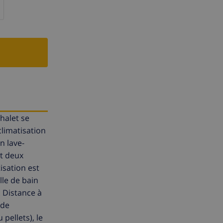
halet se
climatisation
n lave-
nt deux
isation est
lle de bain
. Distance à
 de
 pellets), le