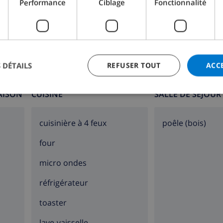
Performance
Ciblage
Fonctionnalité
 DÉTAILS
REFUSER TOUT
ACC
MAISON
CUISINE
SALLE DE SÉJOUR
cuisinière à 4 feux
poêle (bois)
four
micro ondes
réfrigérateur
toaster
lave-vaisselle