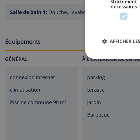
Strictement
nécessaires
Salle de bain 1:
Douche, Lavabo, Toilette
Équipements
AFFICHER LES
GÉNÉRAL
À L'EXTÉRIEUR DE LA 
connexion internet
parking
climatisation
terasse
Piscine commune 90 m²
jardin
barbecue