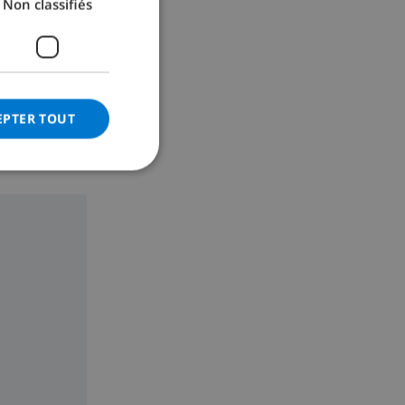
Non classifiés
GERMAN
CATALAN
ITALIAN
DANISH
EPTER TOUT
NORWEGIAN