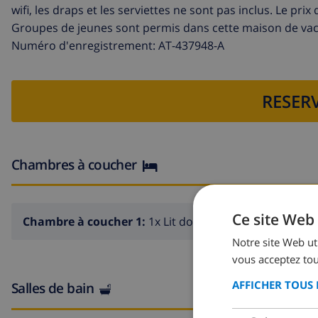
wifi, les draps et les serviettes ne sont pas inclus. Le pri
Groupes de jeunes sont permis dans cette maison de va
Numéro d'enregistrement: AT-437948-A
RESERV
Chambres à coucher
Ce site Web 
Chambre à coucher 1:
1x Lit double
Notre site Web uti
vous acceptez tou
AFFICHER TOUS 
Salles de bain