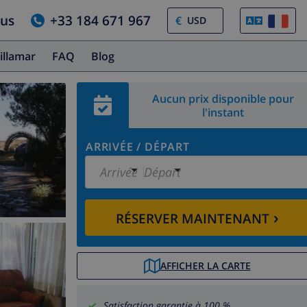
ous
+33 184 671 967
€
illamar
FAQ
Blog
Aucun prix disponible pour
l'instant
ARRIVÉE
/
DÉPART
Arrivée
Départ
›
RÉSERVER MAINTENANT
AFFICHER LA CARTE
Satisfaction garantie à 100 %