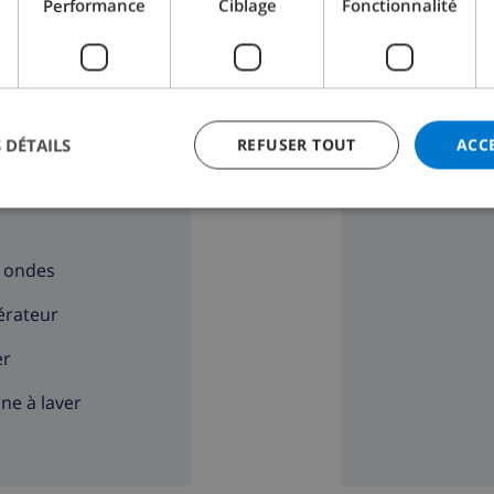
Performance
Ciblage
Fonctionnalité
E
LOISIR
 DÉTAILS
REFUSER TOUT
ACC
ière à 4 feux
Télévision satell
 ondes
gérateur
er
ne à laver