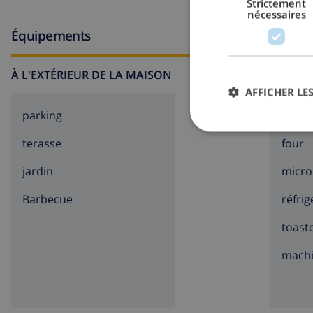
Strictement
nécessaires
Équipements
À L'EXTÉRIEUR DE LA MAISON
CUISIN
AFFICHER LES
parking
cuisin
terasse
four
jardin
micro
barbecue
réfri
toast
machi