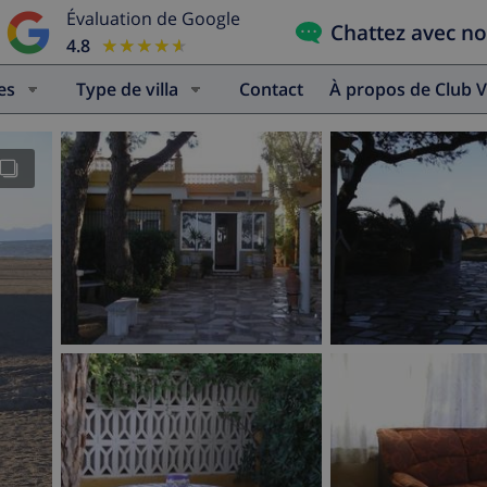
Évaluation de Google
Chattez avec n
4.8
★★★★★
★★★★★
es
Type de villa
Contact
À propos de Club V