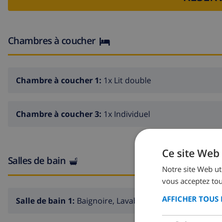
Chambres à coucher
Chambre à coucher 1:
1x Lit double
Chambre à coucher 3:
1x Individuel
Ce site Web 
Salles de bain
Notre site Web uti
vous acceptez tou
AFFICHER TOUS 
Salle de bain 1:
Baignoire, Lavabo, Toilette