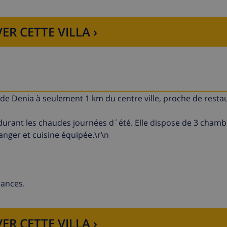
ER CETTE VILLA ›
 de Denia à seulement 1 km du centre ville, proche de resta
durant les chaudes journées d´été. Elle dispose de 3 chamb
anger et cuisine équipée.\r\n
cances.
ER CETTE VILLA ›