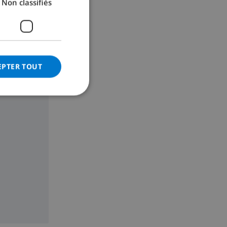
Non classifiés
GERMAN
CATALAN
ITALIAN
DANISH
EPTER TOUT
ite
NORWEGIAN