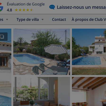
Évaluation de Google
Laissez-nous un mess
4.8
★★★★★
★★★★★
es
Type de villa
Contact
À propos de Club V