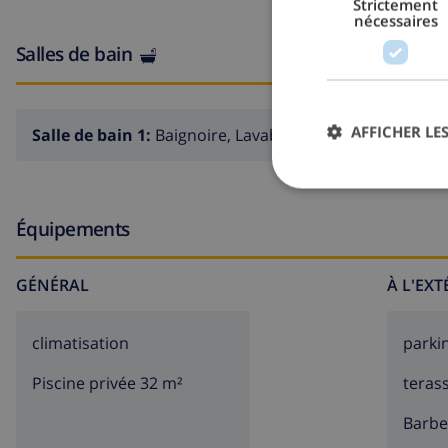
Strictement
nécessaires
Salles de bain
AFFICHER LES
Salle de bain 1:
Baignoire, Lavabo, Toilette
Équipements
GÉNÉRAL
À L'EX
climatisation
parki
Piscine privée 32 m²
teras
barb