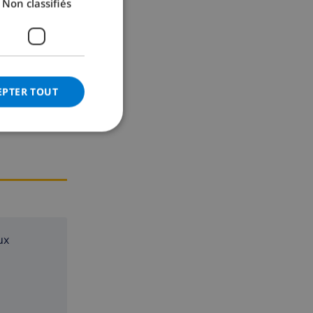
Non classifiés
GERMAN
CATALAN
ITALIAN
DANISH
EPTER TOUT
NORWEGIAN
ux