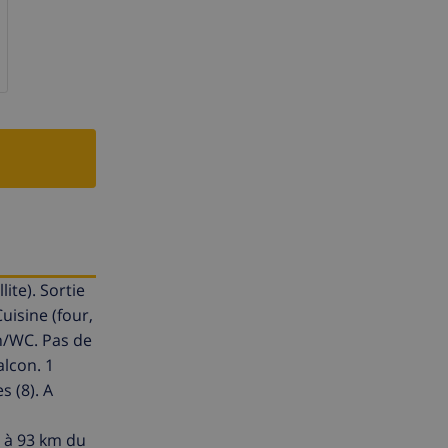
ite). Sortie
uisine (four,
in/WC. Pas de
alcon. 1
 (8). A
, à 93 km du