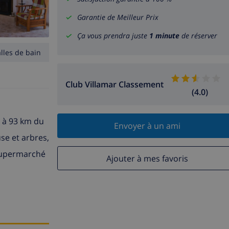
Garantie de Meilleur Prix
Ça vous prendra juste
1 minute
de réserver
alles de bain
Club Villamar Classement
(4.0)
, à 93 km du
Envoyer à un ami
use et arbres,
. Supermarché
Ajouter à mes favoris