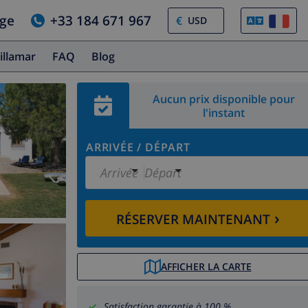
age
+33 184 671 967
€
illamar
FAQ
Blog
Aucun prix disponible pour
l'instant
ARRIVÉE
/
DÉPART
Arrivée
Départ
›
RÉSERVER MAINTENANT
AFFICHER LA CARTE
Satisfaction garantie à 100 %