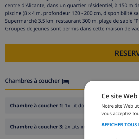
centre d'Alicante, dans un quartier résidentiel, à 150 m d
piscine (8 x 4 m, profondeur 120 - 200 cm, disponibilité sai
Supermarché 3.5 km, restaurant 300 m, plage de sable "P
Groupes de jeunes sont permis dans cette maison de va
RESERV
Chambres à coucher
Ce site Web 
Chambre à coucher 1:
1x Lit double
Notre site Web uti
vous acceptez tou
AFFICHER TOUS 
Chambre à coucher 3:
2x Lits individuels