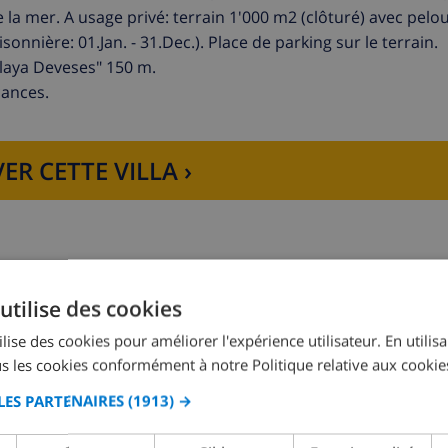
e la mer. A usage privé: terrain 1'000 m2 (clôturé) avec pelo
sonnière: 01.Jan. - 31.Dec.). Place de parking sur le terrain.
laya Deveses" 150 m.
cances.
ER CETTE VILLA ›
utilise des cookies
Chambre à coucher 2:
1x Lit double
lise des cookies pour améliorer l'expérience utilisateur. En utilis
s les cookies conformément à notre Politique relative aux cookie
LES PARTENAIRES
(1913) →
Chambre à coucher 4:
1x Lit double