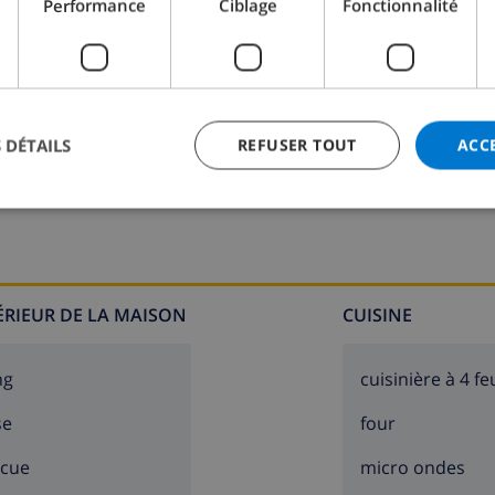
Performance
Ciblage
Fonctionnalité
 DÉTAILS
REFUSER TOUT
ACC
Salle de bain 2:
Douche, Lavabo, Toilette
TÉRIEUR DE LA MAISON
CUISINE
ng
cuisinière à 4 fe
se
four
ecue
micro ondes